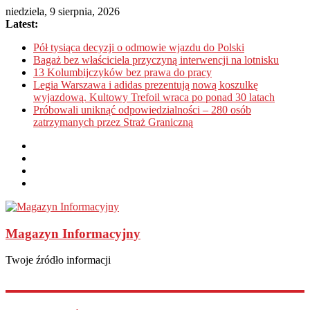
niedziela, 9 sierpnia, 2026
Latest:
Pół tysiąca decyzji o odmowie wjazdu do Polski
Bagaż bez właściciela przyczyną interwencji na lotnisku
13 Kolumbijczyków bez prawa do pracy
Legia Warszawa i adidas prezentują nową koszulkę
wyjazdową. Kultowy Trefoil wraca po ponad 30 latach
Próbowali uniknąć odpowiedzialności – 280 osób
zatrzymanych przez Straż Graniczną
Magazyn Informacyjny
Twoje źródło informacji