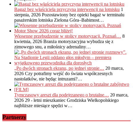
Bagaż bez właściciela przyczyną interwencji na lotnisku
1
sierpnia, 2026
Pozostawiony bez opieki bagaż w terminalu
pasażerskim lotniska Zielona Góra–Babimost…
Wiosenne przebudzenie w stolicy motoryzacji. Poznań…
8
kwietnia, 2026
Branża motoryzacyjna wybudza się z
zimowego snu, a miłośnicy adrenaliny…
„Po dwóch stronach ekranu, po jednej stronie…
20 marca,
2026
Czy potrafimy wejść do świata współczesnych
nastolatków, nie będąc intruzami?…
Tymczasowy areszt dla podejrzanego o brutalne…
20 marca,
2026
29 - letni mieszkaniec Grodziska Wielkopolskiego
najbliższe miesiące spędzi w…
Partnerzy