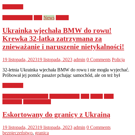
Read more
bezpieczeństwo
Kraj
News
Policja
Ukrainka wjechała BMW do rowu!
Krewka 32-latka zatrzymana za
znieważanie i naruszenie nietykalności!
19 listopada, 2023
19 listopada, 2023
admin
0 Comments
Policja
32-letnia Ukrainka wjechała BMW do rowu i nie mogła wyjechać.
Próbował jej pomóc pasażer pchając samochód, ale on też był
Read more
Artykuły sponsorowane
bezpieczeństwo
Kraj
służby
Straż
Graniczna
Uncategorized
Eskortowany do granicy z Ukrainą
19 listopada, 2023
19 listopada, 2023
admin
0 Comments
bezpieczeństwo
,
granica