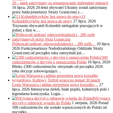
20 – latek zatrzymany za organizowanie nielegalnej migracji
16 lipca, 2026
20-letni obywatel Ukrainy został zatrzymany
przez funkcjonariuszy Straży Granicznej z…
13
Kolumbijczyków bez prawa do pracy
27 lipca, 2026
Trzynastu obywateli Kolumbii nielegalnie pracujących w
jednej z firm w…
Próbowali uniknąć odpowiedzialności – 280 osób…
20 lipca,
2026
Funkcjonariusze Nadodrzańskiego Oddziału Straży
Granicznej od początku roku zatrzymali już…
2300
cudzoziemców z decyzją o opuszczeniu Polski
16 lipca, 2026
Blisko 2300 cudzoziemców otrzymało od początku 2026
roku decyzje zobowiązujące…
Legia Warszawa i adidas prezentują nową koszulkę…
27
lipca, 2026
Intensywna zieleń, białe prążki, kołnierzyk polo i
legendarna koniczynka. Legia…
Pół tysiąca
decyzji o odmowie wjazdu do Polski
1 sierpnia, 2026
Ponad
500 cudzoziemców nie zostało wpuszczonych do Polski od
początku…