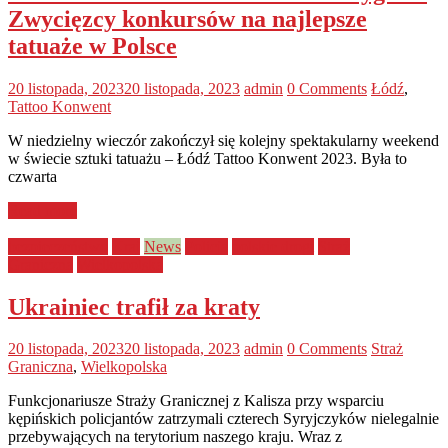
Zwycięzcy konkursów na najlepsze
tatuaże w Polsce
20 listopada, 2023
20 listopada, 2023
admin
0 Comments
Łódź
,
Tattoo Konwent
W niedzielny wieczór zakończył się kolejny spektakularny weekend
w świecie sztuki tatuażu – Łódź Tattoo Konwent 2023. Była to
czwarta
Read more
bezpieczeństwo
Kraj
News
Policja
polskie drogi
Straż
Graniczna
Wielkopolska
Ukrainiec trafił za kraty
20 listopada, 2023
20 listopada, 2023
admin
0 Comments
Straż
Graniczna
,
Wielkopolska
Funkcjonariusze Straży Granicznej z Kalisza przy wsparciu
kępińskich policjantów zatrzymali czterech Syryjczyków nielegalnie
przebywających na terytorium naszego kraju. Wraz z