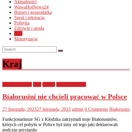
Aktualności
WawaHotNews24
Biznes i gospodarka
Sport i rekreacja
Polityka
Zdrowie i uroda
Kraj
Motoryzacja
Kraj
bezpieczeństwo
Kraj
Policja
Straż Graniczna
Białorusini nie chcieli pracować w Polsce
27 listopada, 2023
27 listopada, 2023
admin
0 Comments
Białorusini
Funkcjonariusze SG z Kłodzka zatrzymali troje Białorusinów,
których cel pobytu w Polsce był inny od tego jaki deklarowali
podczas przyjazdu