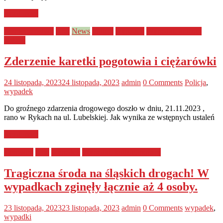
Read more
bezpieczeństwo
Kraj
News
Policja
wypadek
Wypadki, kolizje,
pożary
Zderzenie karetki pogotowia i ciężarówki
24 listopada, 2023
24 listopada, 2023
admin
0 Comments
Policja
,
wypadek
Do groźnego zdarzenia drogowego doszło w dniu, 21.11.2023 ,
rano w Rykach na ul. Lubelskiej. Jak wynika ze wstępnych ustaleń
Read more
kierowcy
Kraj
wypadek
Wypadki, kolizje, pożary
Tragiczna środa na śląskich drogach! W
wypadkach zginęły łącznie aż 4 osoby.
23 listopada, 2023
23 listopada, 2023
admin
0 Comments
wypadek
,
wypadki