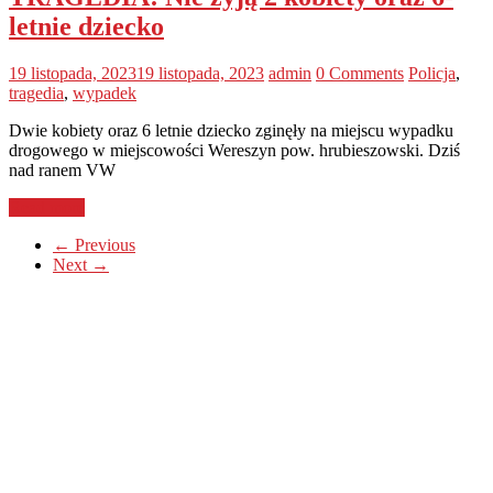
letnie dziecko
19 listopada, 2023
19 listopada, 2023
admin
0 Comments
Policja
,
tragedia
,
wypadek
Dwie kobiety oraz 6 letnie dziecko zginęły na miejscu wypadku
drogowego w miejscowości Wereszyn pow. hrubieszowski. Dziś
nad ranem VW
Read more
← Previous
Next →