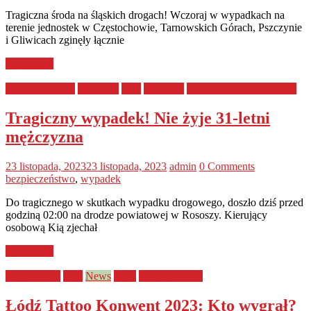
Tragiczna środa na śląskich drogach! Wczoraj w wypadkach na
terenie jednostek w Częstochowie, Tarnowskich Górach, Pszczynie
i Gliwicach zginęły łącznie
Read more
bezpieczeństwo
kierowcy
Kraj
wypadek
Wypadki, kolizje, pożary
Tragiczny wypadek! Nie żyje 31-letni
mężczyzna
23 listopada, 2023
23 listopada, 2023
admin
0 Comments
bezpieczeństwo
,
wypadek
Do tragicznego w skutkach wypadku drogowego, doszło dziś przed
godziną 02:00 na drodze powiatowej w Rososzy. Kierujący
osobową Kią zjechał
Read more
Ciekawostki
Kraj
News
Style
Uncategorized
Łódź Tattoo Konwent 2023: Kto wygrał?