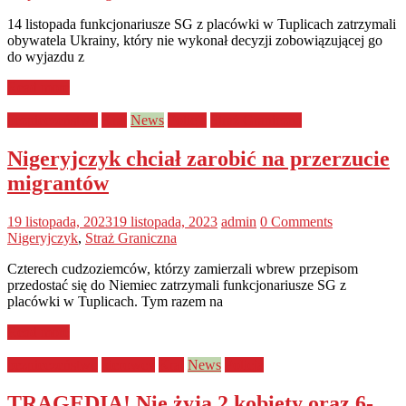
14 listopada funkcjonariusze SG z placówki w Tuplicach zatrzymali
obywatela Ukrainy, który nie wykonał decyzji zobowiązującej go
do wyjazdu z
Read more
bezpieczeństwo
Kraj
News
Policja
Straż Graniczna
Nigeryjczyk chciał zarobić na przerzucie
migrantów
19 listopada, 2023
19 listopada, 2023
admin
0 Comments
Nigeryjczyk
,
Straż Graniczna
Czterech cudzoziemców, którzy zamierzali wbrew przepisom
przedostać się do Niemiec zatrzymali funkcjonariusze SG z
placówki w Tuplicach. Tym razem na
Read more
bezpieczeństwo
kierowcy
Kraj
News
Policja
TRAGEDIA! Nie żyją 2 kobiety oraz 6-