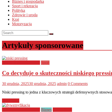
Biznes i gospodarka
Sport i rekreacja
Polityka
Zdrowie i uroda
Kraj
Motoryzacja
Artykuły sponsorowane
Artykuły sponsorowane
Sport
Co decyduje o skuteczności niskiego pressi
30 grudnia, 2025
30 grudnia, 2025
admin
0 Comments
Niski pressing to jedna z kluczowych strategii defensywnych stosowan
Read more
Artykuły sponsorowane
Biznes
Gospodarka