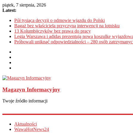
piątek, 7 sierpnia, 2026
Latest:
Pół tysiąca decyzji o odmowie wjazdu do Polski
Bagaż bez właściciela przyczyną interwencji na lotnisku
13 Kolumbijczyków bez prawa do pracy
Legia Warszawa i adidas prezentują nową koszulkę wyjazdową
Próbowali uniknąć odpowiedzialności – 280 osób zatrzymanyc
Magazyn Informacyjny
Twoje źródło informacji
Aktualności
WawaHotNews24