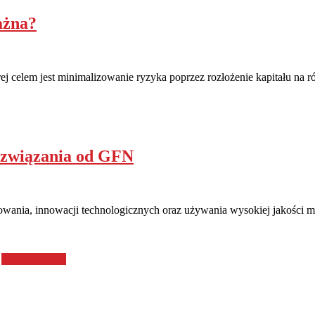
ważna?
j celem jest minimalizowanie ryzyka poprzez rozłożenie kapitału na r
rozwiązania od GFN
owania, innowacji technologicznych oraz używania wysokiej jakości m
Uncategorized