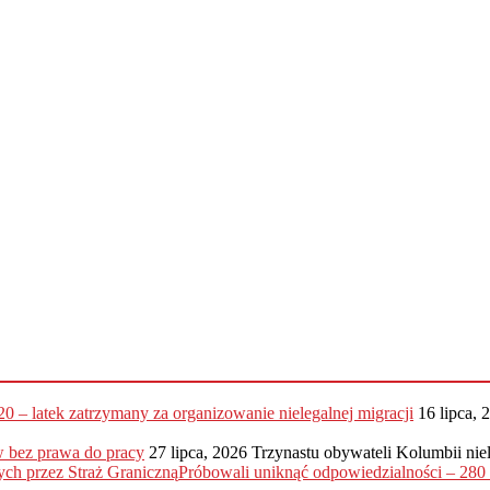
20 – latek zatrzymany za organizowanie nielegalnej migracji
16 lipca, 
 bez prawa do pracy
27 lipca, 2026
Trzynastu obywateli Kolumbii nie
Próbowali uniknąć odpowiedzialności – 28