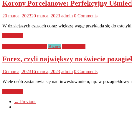
Korony Porcelanowe: Perfekcyjny Uśmiech
20 marca, 2023
20 marca, 2023
admin
0 Comments
W dzisiejszych czasach coraz większą wagę przykłada się do estetyk
Read more
Artykuły sponsorowane
Biznes
Ciekawostki
Forex, czyli największy na świecie pozagi
16 marca, 2023
16 marca, 2023
admin
0 Comments
Wiele osób zastanawia się nad inwestowaniem, np. w pozagiełdowy 
Read more
← Previous