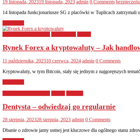
19 listopada, 2023
19 listopada, 2023
admin
0 Comments
bezpieczeń
14 listopada funkcjonariusze SG z placówki w Tuplicach zatrzymali 
Read more
Artykuły sponsorowane
Ciekawostki
porady
Rynek Forex a kryptowaluty – Jak handlo
11 października, 2023
10 czerwca, 2024
admin
0 Comments
Kryptowaluty, w tym Bitcoin, stały się jednym z najgorętszych temat
Read more
Artykuły sponsorowane
porady
Zdrowie
Dentysta – odwiedzaj go regularnie
28 sierpnia, 2023
28 sierpnia, 2023
admin
0 Comments
Dbanie o zdrowie jamy ustnej jest kluczowe dla ogólnego stanu zdrow