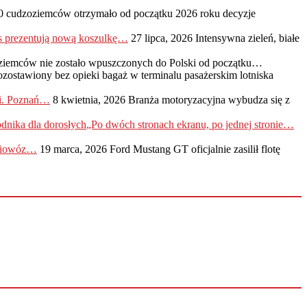
0 cudzoziemców otrzymało od początku 2026 roku decyzje
s prezentują nową koszulkę…
27 lipca, 2026
Intensywna zieleń, białe
ziemców nie zostało wpuszczonych do Polski od początku…
ozostawiony bez opieki bagaż w terminalu pasażerskim lotniska
ji. Poznań…
8 kwietnia, 2026
Branża motoryzacyjna wybudza się z
„Po dwóch stronach ekranu, po jednej stronie…
adiowóz…
19 marca, 2026
Ford Mustang GT oficjalnie zasilił flotę