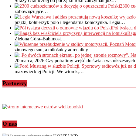
Straży Granicznej od początku roku zatrzymali już…
2300 cu
zobowiązujące…
prążki, kołnierzyk polo i legendarna koniczynka. Legia…
Pół tysiąca
Baga
Zielona Góra–Babimost…
zimowego snu, a miłośnicy adrenaliny…
20 marca, 2026
Czy potrafimy wejść do świata współczesnych 
mazowieckiej Policji. We wtorek,…
Partnerzy
O nas