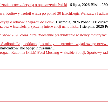
dzoziemców z decyzją o opuszczeniu Polski
16 lipca, 2026
Blisko 230
Legia Warszawa i adida
 decyzji o odmowie wjazdu do Polski
1 sierpnia, 2026
Ponad 500 cudzo
ż bez właściciela przyczyną interwencji na lotnisku
1 sierpnia, 2026
P
Wiosenne przebudzenie w stolicy motoryzac
nastolatków, nie będąc intruzami?…
Ford Mustang w służbie Policji. Sportowy r