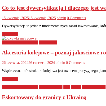
Co to jest dywersyfikacja i dlaczego jest 
15 kwietnia, 2025
15 kwietnia, 2025
admin
0 Comments
Dywersyfikacja to jedna z fundamentalnych zasad inwestowania, które
Read more
Artykuły sponsorowane
Gospodarka
Akcesoria kolejowe – poznaj jakościowe 
26 czerwca, 2024
26 czerwca, 2024
admin
0 Comments
Współczesna infrastruktura kolejowa jest owocem precyzyjnego plan
Read more
Artykuły sponsorowane
bezpieczeństwo
Kraj
służby
Straż Graniczna
Eskortowany do granicy z Ukrainą