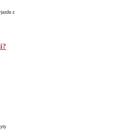
yjazdu z
i?
zyty