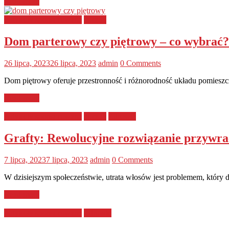
Read more
Artykuły sponsorowane
porady
Dom parterowy czy piętrowy – co wybrać?
26 lipca, 2023
26 lipca, 2023
admin
0 Comments
Dom piętrowy oferuje przestronność i różnorodność układu pomieszc
Read more
Artykuły sponsorowane
porady
Zdrowie
Grafty: Rewolucyjne rozwiązanie przywra
7 lipca, 2023
7 lipca, 2023
admin
0 Comments
W dzisiejszym społeczeństwie, utrata włosów jest problemem, który
Read more
Artykuły sponsorowane
Zdrowie