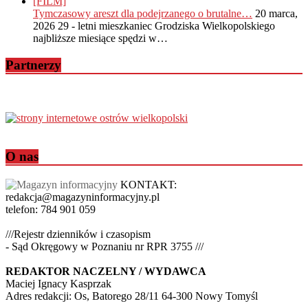
Tymczasowy areszt dla podejrzanego o brutalne…
20 marca,
2026
29 - letni mieszkaniec Grodziska Wielkopolskiego
najbliższe miesiące spędzi w…
Partnerzy
O nas
KONTAKT:
redakcja@magazyninformacyjny.pl
telefon: 784 901 059
///Rejestr dzienników i czasopism
- Sąd Okręgowy w Poznaniu nr RPR 3755 ///
REDAKTOR NACZELNY / WYDAWCA
Maciej Ignacy Kasprzak
Adres redakcji: Os, Batorego 28/11 64-300 Nowy Tomyśl