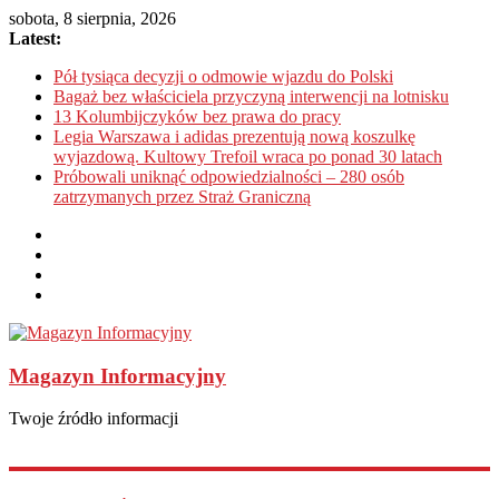
sobota, 8 sierpnia, 2026
Latest:
Pół tysiąca decyzji o odmowie wjazdu do Polski
Bagaż bez właściciela przyczyną interwencji na lotnisku
13 Kolumbijczyków bez prawa do pracy
Legia Warszawa i adidas prezentują nową koszulkę
wyjazdową. Kultowy Trefoil wraca po ponad 30 latach
Próbowali uniknąć odpowiedzialności – 280 osób
zatrzymanych przez Straż Graniczną
Magazyn Informacyjny
Twoje źródło informacji