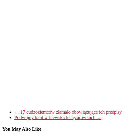
←
17 cudzoziemców złamało obowiązujące ich przepisy
Podwójny kant w litewskich ciężarówkach
→
You May Also Like