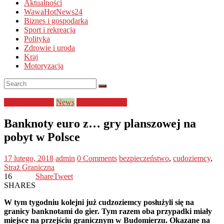
Aktualności
WawaHotNews24
Biznes i gospodarka
Sport i rekreacja
Polityka
Zdrowie i uroda
Kraj
Motoryzacja
bezpieczeństwo
News
Straż Graniczna
Banknoty euro z… gry planszowej na
pobyt w Polsce
17 lutego, 2018
admin
0 Comments
bezpieczeństwo
,
cudoziemcy
,
Straż Graniczna
16
Share
Tweet
SHARES
W tym tygodniu kolejni już cudzoziemcy posłużyli się na
granicy banknotami do gier. Tym razem oba przypadki miały
miejsce na przejściu granicznym w Budomierzu. Okazane na