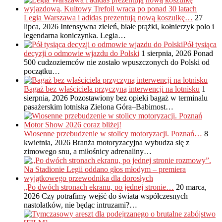
Legia Warszawa i adidas prezentują nową koszulkę…
27
lipca, 2026
Intensywna zieleń, białe prążki, kołnierzyk polo i
legendarna koniczynka. Legia…
Pół tysiąca
decyzji o odmowie wjazdu do Polski
1 sierpnia, 2026
Ponad
500 cudzoziemców nie zostało wpuszczonych do Polski od
początku…
Bagaż bez właściciela przyczyną interwencji na lotnisku
1
sierpnia, 2026
Pozostawiony bez opieki bagaż w terminalu
pasażerskim lotniska Zielona Góra–Babimost…
Wiosenne przebudzenie w stolicy motoryzacji. Poznań…
8
kwietnia, 2026
Branża motoryzacyjna wybudza się z
zimowego snu, a miłośnicy adrenaliny…
„Po dwóch stronach ekranu, po jednej stronie…
20 marca,
2026
Czy potrafimy wejść do świata współczesnych
nastolatków, nie będąc intruzami?…