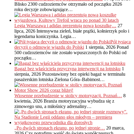
Blisko 2300 cudzoziemców otrzymało od początku 2026
roku decyzje zobowiązujące…
Legia Warszawa i adidas prezentują nową koszulkę…
27
lipca, 2026
Intensywna zieleń, białe prążki, kołnierzyk polo i
legendarna koniczynka. Legia…
Pół tysiąca
decyzji o odmowie wjazdu do Polski
1 sierpnia, 2026
Ponad
500 cudzoziemców nie zostało wpuszczonych do Polski od
początku…
Bagaż bez właściciela przyczyną interwencji na lotnisku
1
sierpnia, 2026
Pozostawiony bez opieki bagaż w terminalu
pasażerskim lotniska Zielona Góra–Babimost…
Wiosenne przebudzenie w stolicy motoryzacji. Poznań…
8
kwietnia, 2026
Branża motoryzacyjna wybudza się z
zimowego snu, a miłośnicy adrenaliny…
„Po dwóch stronach ekranu, po jednej stronie…
20 marca,
2026
Czy potrafimy wejść do świata współczesnych