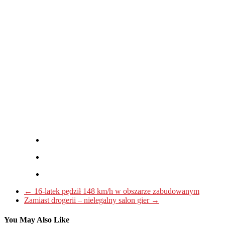
←
16-latek pędził 148 km/h w obszarze zabudowanym
Zamiast drogerii – nielegalny salon gier
→
You May Also Like