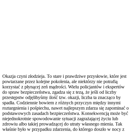
Okazja czyni złodzieja. To stare i prawdziwe przysłowie, które jest
powtarzane przez kolejne pokolenia, ale niektórzy nie potrafią
korzystać z płynącej zeń mądrości. Wielu policjantów i ekspertów
do spraw bezpieczeństwa, zgadza się z tezą, że jeśli od liczby
przestępstw odjęlibyśmy ilość tzw. okazji, liczba ta znacząco by
spadła. Codziennie bowiem z różnych przyczyn między innymi
roztargnienia i pośpiechu, nawet najlepszym zdarza się zapominać o
podstawowych zasadach bezpieczeństwa. Konsekwencją może być
niejednokrotnie spowodowanie sytuacji zagrażającej życiu lub
zdrowiu albo takiej prowadzącej do utraty własnego mienia. Tak
właśnie było w przypadku zdarzenia, do którego doszło w nocy z