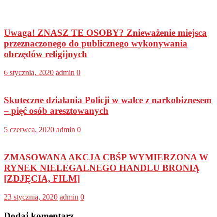
Uwaga! ZNASZ TE OSOBY? Znieważenie miejsca
przeznaczonego do publicznego wykonywania
obrzędów religijnych
6 stycznia, 2020
admin
0
Skuteczne działania Policji w walce z narkobiznesem
– pięć osób aresztowanych
5 czerwca, 2020
admin
0
ZMASOWANA AKCJA CBŚP WYMIERZONA W
RYNEK NIELEGALNEGO HANDLU BRONIĄ
[ZDJĘCIA, FILM]
23 stycznia, 2020
admin
0
Dodaj komentarz