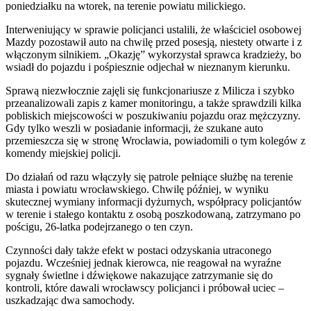
poniedziałku na wtorek, na terenie powiatu milickiego.
Interweniujący w sprawie policjanci ustalili, że właściciel osobowej
Mazdy pozostawił auto na chwilę przed posesją, niestety otwarte i z
włączonym silnikiem. „Okazję” wykorzystał sprawca kradzieży, bo
wsiadł do pojazdu i pośpiesznie odjechał w nieznanym kierunku.
Sprawą niezwłocznie zajęli się funkcjonariusze z Milicza i szybko
przeanalizowali zapis z kamer monitoringu, a także sprawdzili kilka
pobliskich miejscowości w poszukiwaniu pojazdu oraz mężczyzny.
Gdy tylko weszli w posiadanie informacji, że szukane auto
przemieszcza się w stronę Wrocławia, powiadomili o tym kolegów z
komendy miejskiej policji.
Do działań od razu włączyły się patrole pełniące służbę na terenie
miasta i powiatu wrocławskiego. Chwilę później, w wyniku
skutecznej wymiany informacji dyżurnych, współpracy policjantów
w terenie i stałego kontaktu z osobą poszkodowaną, zatrzymano po
pościgu, 26-latka podejrzanego o ten czyn.
Czynności dały także efekt w postaci odzyskania utraconego
pojazdu. Wcześniej jednak kierowca, nie reagował na wyraźne
sygnały świetlne i dźwiękowe nakazujące zatrzymanie się do
kontroli, które dawali wrocławscy policjanci i próbował uciec –
uszkadzając dwa samochody.