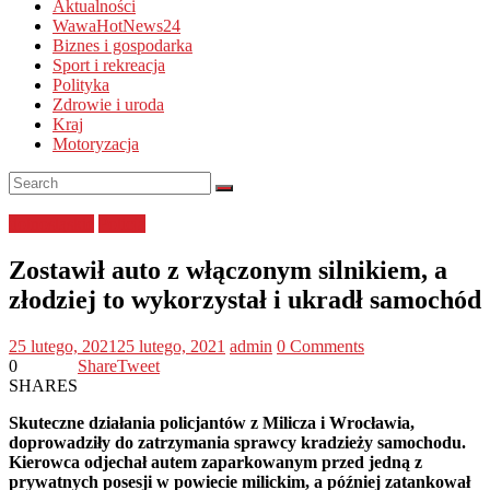
Aktualności
WawaHotNews24
Biznes i gospodarka
Sport i rekreacja
Polityka
Zdrowie i uroda
Kraj
Motoryzacja
dolnośląskie
Policja
Zostawił auto z włączonym silnikiem, a
złodziej to wykorzystał i ukradł samochód
25 lutego, 2021
25 lutego, 2021
admin
0 Comments
0
Share
Tweet
SHARES
Skuteczne działania policjantów z Milicza i Wrocławia,
doprowadziły do zatrzymania sprawcy kradzieży samochodu.
Kierowca odjechał autem zaparkowanym przed jedną z
prywatnych posesji w powiecie milickim, a później zatankował