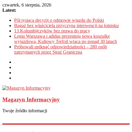
czwartek, 6 sierpnia, 2026
Latest:
Pół tysiąca decyzji o odmowie wjazdu do Polski
Bagaż bez właściciela przyczyną interwencji na lotnisku
13 Kolumbijczyków bez prawa do pracy
Legia Warszawa i adidas prezentują nową koszulkę
wyjazdową. Kultowy Trefoil wraca po ponad 30 latach
Próbowali uniknąć odpowiedzialności – 280 osób
zatrzymanych przez Straż Graniczną
Magazyn Informacyjny
Twoje źródło informacji