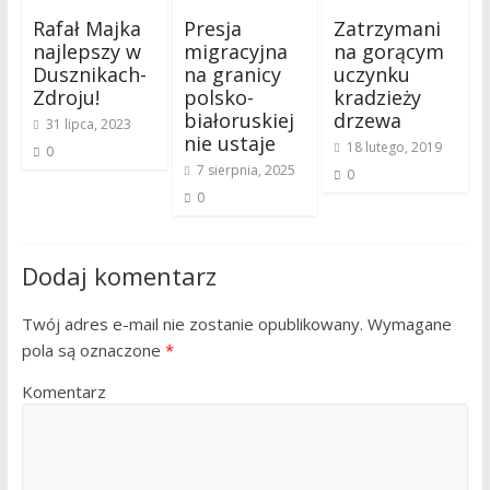
Rafał Majka
Presja
Zatrzymani
najlepszy w
migracyjna
na gorącym
Dusznikach-
na granicy
uczynku
Zdroju!
polsko-
kradzieży
białoruskiej
drzewa
31 lipca, 2023
nie ustaje
18 lutego, 2019
0
7 sierpnia, 2025
0
0
Dodaj komentarz
Twój adres e-mail nie zostanie opublikowany.
Wymagane
pola są oznaczone
*
Komentarz