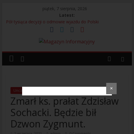
piątek, 7 sierpnia, 2026
Latest:
Pół tysiąca decyzji o odmowie wjazdu do Polski
Bagaż bez właściciela przyczyną interwencji na lotnisku
13 Kolumbijczyków bez prawa do pracy
Legia Warszawa i adidas prezentują nową koszulkę
wyjazdową. Kultowy Trefoil wraca po ponad 30 latach
Próbowali uniknąć odpowiedzialności – 280 osób
zatrzymanych przez Straż Graniczną
✕
Uncategorized
Zmarł ks. prałat Zdzisław
Sochacki. Będzie bił
Dzwon Zygmunt.
2 września, 2021
admin
0 Comments