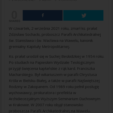
0
SHARES
W czwartek, 2 września 2021 roku, zmarł ks. prałat
Zdzisław Sochacki, proboszcz Parafii Archikatedralnej
św. Stanisława i św. Wacława na Wawelu, kanonik
gremialny Kapituły Metropolitarnej.
Ks. prałat urodził się w Suchej Beskidzkiej w 1954 roku.
Po studiach na Papieskim Wydziale Teologicznym
przyjął święcenia kapłańskie z rąk kard. Franciszka
Macharskiego. Był wikariuszem w parafii Chrystusa
Króla w Bielsku-Białej, a także w parafii Najświętszej
Rodziny w Zakopanem. Od 1989 roku pełnił posługę
wychowawcy, prokuratora i prefekta w
Archidiecezjalnym Wyższym Seminarium Duchownym
w Krakowie. W 2007 roku objął stanowisko
proboszcza Parafii Archikatedralnej na Wawelu.