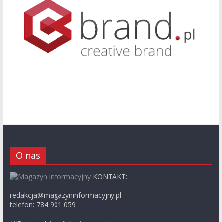
O nas
KONTAKT:
redakcja@magazyninformacyjny.pl
telefon: 784 901 059