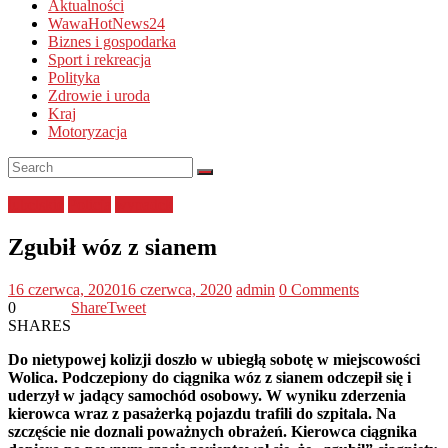
Aktualności
WawaHotNews24
Biznes i gospodarka
Sport i rekreacja
Polityka
Zdrowie i uroda
Kraj
Motoryzacja
lubelskie
Policja
wypadek
Zgubił wóz z sianem
16 czerwca, 2020
16 czerwca, 2020
admin
0 Comments
0
Share
Tweet
SHARES
Do nietypowej kolizji doszło w ubiegłą sobotę w miejscowości
Wolica. Podczepiony do ciągnika wóz z sianem odczepił się i
uderzył w jadący samochód osobowy. W wyniku zderzenia
kierowca wraz z pasażerką pojazdu trafili do szpitala. Na
szczęście nie doznali poważnych obrażeń. Kierowca ciągnika