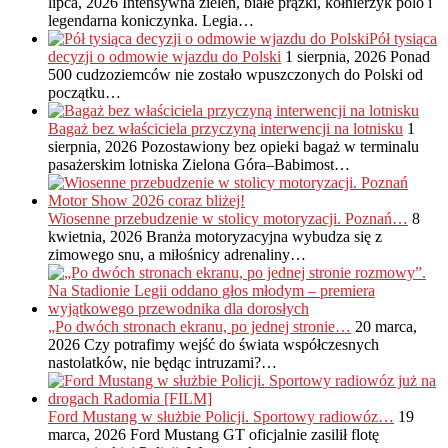
lipca, 2026
Intensywna zieleń, białe prążki, kołnierzyk polo i
legendarna koniczynka. Legia…
Pół tysiąca
decyzji o odmowie wjazdu do Polski
1 sierpnia, 2026
Ponad
500 cudzoziemców nie zostało wpuszczonych do Polski od
początku…
Bagaż bez właściciela przyczyną interwencji na lotnisku
1
sierpnia, 2026
Pozostawiony bez opieki bagaż w terminalu
pasażerskim lotniska Zielona Góra–Babimost…
Wiosenne przebudzenie w stolicy motoryzacji. Poznań…
8
kwietnia, 2026
Branża motoryzacyjna wybudza się z
zimowego snu, a miłośnicy adrenaliny…
„Po dwóch stronach ekranu, po jednej stronie…
20 marca,
2026
Czy potrafimy wejść do świata współczesnych
nastolatków, nie będąc intruzami?…
Ford Mustang w służbie Policji. Sportowy radiowóz…
19
marca, 2026
Ford Mustang GT oficjalnie zasilił flotę