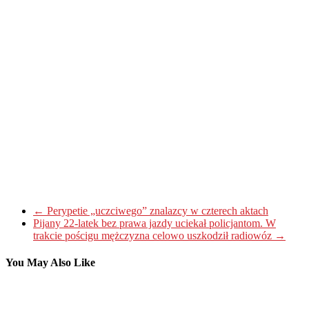
←
Perypetie „uczciwego” znalazcy w czterech aktach
Pijany 22-latek bez prawa jazdy uciekał policjantom. W
trakcie pościgu mężczyzna celowo uszkodził radiowóz
→
You May Also Like