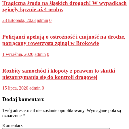
Tragiczna środa na śląskich drogach! W wypadkach
zginęły łącznie aż 4 osoby.
23 listopada, 2023
admin
0
Policjanci apelują o ostrożność i czujność na drodze,
potrącony rowerzysta zginął w Brokowie
1 września, 2020
admin
0
Rozbity samochód i kłopoty z prawem to skutki
niezatrzymania się do kontroli drogowej
15 lipca, 2020
admin
0
Dodaj komentarz
Twój adres e-mail nie zostanie opublikowany.
Wymagane pola są
oznaczone
*
Komentarz