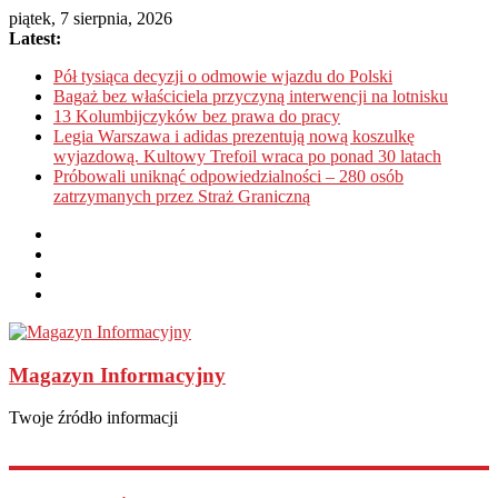
piątek, 7 sierpnia, 2026
Latest:
Pół tysiąca decyzji o odmowie wjazdu do Polski
Bagaż bez właściciela przyczyną interwencji na lotnisku
13 Kolumbijczyków bez prawa do pracy
Legia Warszawa i adidas prezentują nową koszulkę
wyjazdową. Kultowy Trefoil wraca po ponad 30 latach
Próbowali uniknąć odpowiedzialności – 280 osób
zatrzymanych przez Straż Graniczną
Magazyn Informacyjny
Twoje źródło informacji