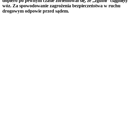
dopiero po pewnym czasie zorientował się, że ,,zgubił” ciągnięty
wóz. Za spowodowanie zagrożenia bezpieczeństwa w ruchu
drogowym odpowie przed sądem.