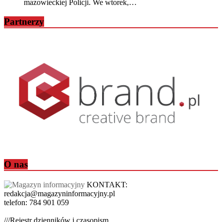
mazowieckiej Policji. We wtorek,…
Partnerzy
O nas
KONTAKT:
redakcja@magazyninformacyjny.pl
telefon: 784 901 059
///Rejestr dzienników i czasopism