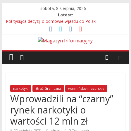
sobota, 8 sierpnia, 2026
Latest:
Pół tysiąca decyzji o odmowie wjazdu do Polski
Bagaż bez właściciela przyczyną interwencji na lotnisku
13 Kolumbijczyków bez prawa do pracy
Legia Warszawa i adidas prezentują nową koszulkę
wyjazdową. Kultowy Trefoil wraca po ponad 30 latach
Próbowali uniknąć odpowiedzialności – 280 osób
zatrzymanych przez Straż Graniczną
narkotyki
Straż Graniczna
warmińsko-mazurskie
Wprowadzili na “czarny”
rynek narkotyki o
wartości 12 mln zł
22 kwietnia, 2021
admin
0 Comments