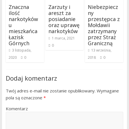
Znaczna
Zarzuty i
Niebezpiecz
ilość
areszt za
ny
narkotyków
posiadanie
przestępca z
u
oraz uprawę
Mołdawii
mieszkańca
narkotyków
zatrzymany
Łazisk
przez Straż
1 marca, 2021
Górnych
Graniczną
0
3 listopada,
13 września,
2020
0
2018
0
Dodaj komentarz
Twój adres e-mail nie zostanie opublikowany.
Wymagane
pola są oznaczone
*
Komentarz