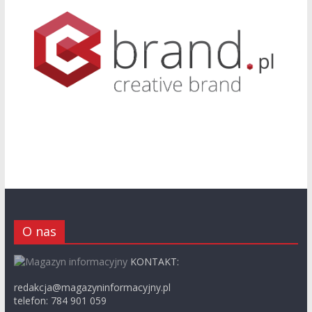
O nas
KONTAKT:
redakcja@magazyninformacyjny.pl
telefon: 784 901 059