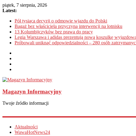
piątek, 7 sierpnia, 2026
Latest:
Pół tysiąca decyzji o odmowie wjazdu do Polski
Bagaż bez właściciela przyczyną interwencji na lotnisku
13 Kolumbijczyków bez prawa do pracy
Legia Warszawa i adidas prezentują nową koszulkę wyjazdową
Próbowali uniknąć odpowiedzialności – 280 osób zatrzymanyc
Magazyn Informacyjny
Twoje źródło informacji
Aktualności
WawaHotNews24