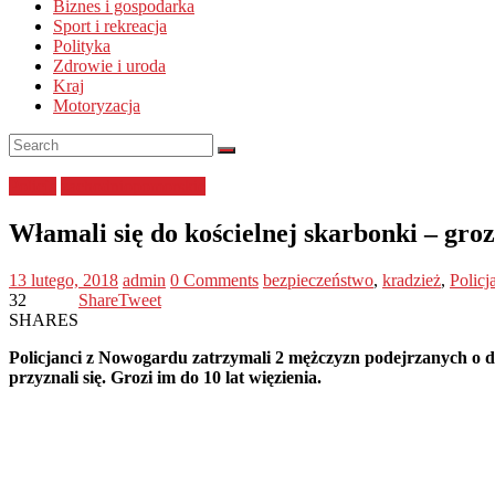
Biznes i gospodarka
Sport i rekreacja
Polityka
Zdrowie i uroda
Kraj
Motoryzacja
Policja
zachodniopomorskie
Włamali się do kościelnej skarbonki – groz
13 lutego, 2018
admin
0 Comments
bezpieczeństwo
,
kradzież
,
Policj
32
Share
Tweet
SHARES
Policjanci z Nowogardu zatrzymali 2 mężczyzn podejrzanych o dok
przyznali się. Grozi im do 10 lat więzienia.