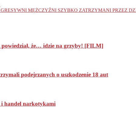
w
 AGRESYWNI MĘŻCZYŹNI SZYBKO ZATRZYMANI PRZEZ D
powiedział, że… idzie na grzyby! [FILM]
atrzymali podejrzanych o uszkodzenie 18 aut
ą i handel narkotykami