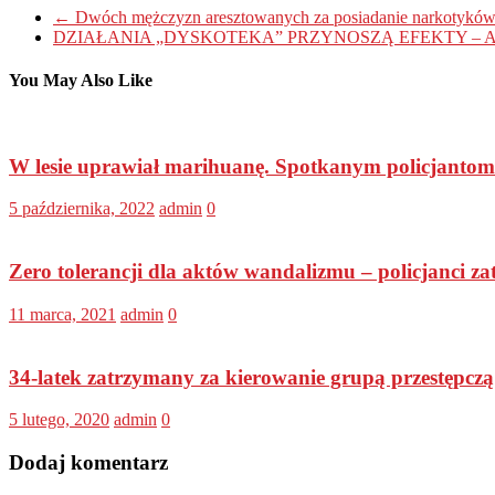
←
Dwóch mężczyzn aresztowanych za posiadanie narkotykó
DZIAŁANIA „DYSKOTEKA” PRZYNOSZĄ EFEKTY –
You May Also Like
W lesie uprawiał marihuanę. Spotkanym policjantom 
5 października, 2022
admin
0
Zero tolerancji dla aktów wandalizmu – policjanci z
11 marca, 2021
admin
0
34-latek zatrzymany za kierowanie grupą przestępcz
5 lutego, 2020
admin
0
Dodaj komentarz