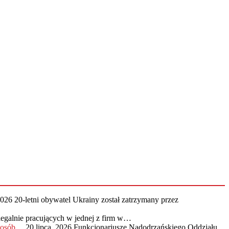
2026
20-letni obywatel Ukrainy został zatrzymany przez
legalnie pracujących w jednej z firm w…
0 osób…
20 lipca, 2026
Funkcjonariusze Nadodrzańskiego Oddziału