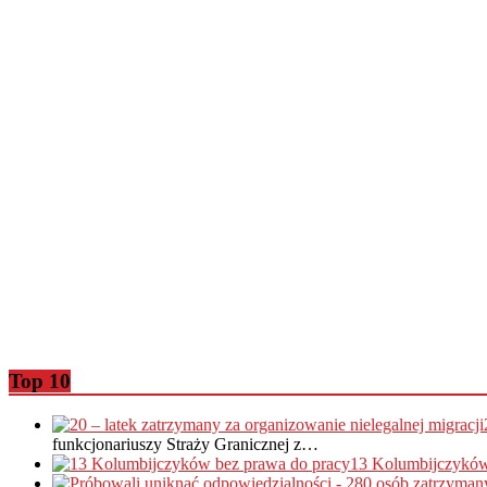
Top 10
funkcjonariuszy Straży Granicznej z…
13 Kolumbijczyków