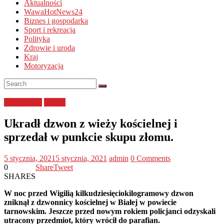
Aktualności
WawaHotNews24
Biznes i gospodarka
Sport i rekreacja
Polityka
Zdrowie i uroda
Kraj
Motoryzacja
małopolskie
Policja
Ukradł dzwon z wieży kościelnej i
sprzedał w punkcie skupu złomu.
5 stycznia, 2021
5 stycznia, 2021
admin
0 Comments
0
Share
Tweet
SHARES
W noc przed Wigilią kilkudziesięciokilogramowy dzwon
zniknął z dzwonnicy kościelnej w Białej w powiecie
tarnowskim. Jeszcze przed nowym rokiem policjanci odzyskali
utracony przedmiot, który wrócił do parafian.