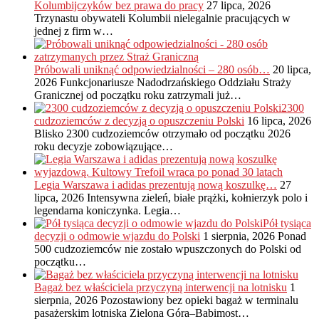
Kolumbijczyków bez prawa do pracy
27 lipca, 2026
Trzynastu obywateli Kolumbii nielegalnie pracujących w
jednej z firm w…
Próbowali uniknąć odpowiedzialności – 280 osób…
20 lipca,
2026
Funkcjonariusze Nadodrzańskiego Oddziału Straży
Granicznej od początku roku zatrzymali już…
2300
cudzoziemców z decyzją o opuszczeniu Polski
16 lipca, 2026
Blisko 2300 cudzoziemców otrzymało od początku 2026
roku decyzje zobowiązujące…
Legia Warszawa i adidas prezentują nową koszulkę…
27
lipca, 2026
Intensywna zieleń, białe prążki, kołnierzyk polo i
legendarna koniczynka. Legia…
Pół tysiąca
decyzji o odmowie wjazdu do Polski
1 sierpnia, 2026
Ponad
500 cudzoziemców nie zostało wpuszczonych do Polski od
początku…
Bagaż bez właściciela przyczyną interwencji na lotnisku
1
sierpnia, 2026
Pozostawiony bez opieki bagaż w terminalu
pasażerskim lotniska Zielona Góra–Babimost…