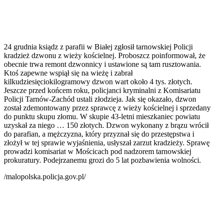
24 grudnia ksiądz z parafii w Białej zgłosił tarnowskiej Policji
kradzież dzwonu z wieży kościelnej. Proboszcz poinformował, że
obecnie trwa remont dzwonnicy i ustawione są tam rusztowania.
Ktoś zapewne wspiął się na wieżę i zabrał
kilkudziesięciokilogramowy dzwon wart około 4 tys. złotych.
Jeszcze przed końcem roku, policjanci kryminalni z Komisariatu
Policji Tarnów-Zachód ustali złodzieja. Jak się okazało, dzwon
został zdemontowany przez sprawcę z wieży kościelnej i sprzedany
do punktu skupu złomu. W skupie 43-letni mieszkaniec powiatu
uzyskał za niego … 150 złotych. Dzwon wykonany z brązu wrócił
do parafian, a mężczyzna, który przyznał się do przestępstwa i
złożył w tej sprawie wyjaśnienia, usłyszał zarzut kradzieży. Sprawę
prowadzi komisariat w Mościcach pod nadzorem tarnowskiej
prokuratury. Podejrzanemu grozi do 5 lat pozbawienia wolności.
/malopolska.policja.gov.pl/