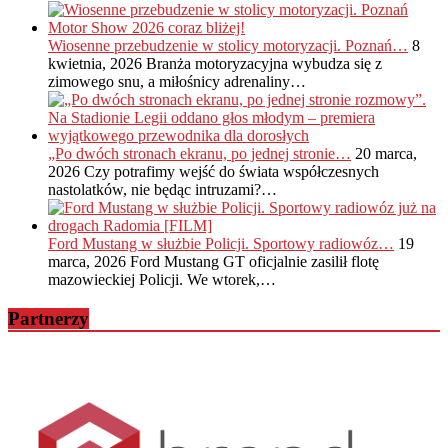
Wiosenne przebudzenie w stolicy motoryzacji. Poznań…
8
kwietnia, 2026
Branża motoryzacyjna wybudza się z
zimowego snu, a miłośnicy adrenaliny…
„Po dwóch stronach ekranu, po jednej stronie…
20 marca,
2026
Czy potrafimy wejść do świata współczesnych
nastolatków, nie będąc intruzami?…
Ford Mustang w służbie Policji. Sportowy radiowóz…
19
marca, 2026
Ford Mustang GT oficjalnie zasilił flotę
mazowieckiej Policji. We wtorek,…
Partnerzy