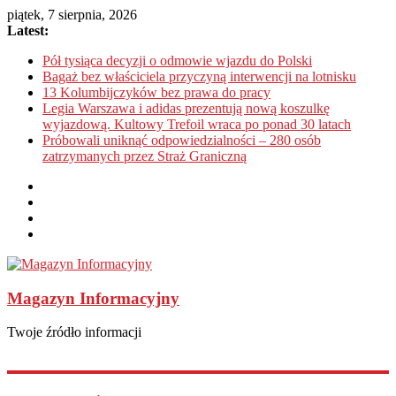
piątek, 7 sierpnia, 2026
Latest:
Pół tysiąca decyzji o odmowie wjazdu do Polski
Bagaż bez właściciela przyczyną interwencji na lotnisku
13 Kolumbijczyków bez prawa do pracy
Legia Warszawa i adidas prezentują nową koszulkę
wyjazdową. Kultowy Trefoil wraca po ponad 30 latach
Próbowali uniknąć odpowiedzialności – 280 osób
zatrzymanych przez Straż Graniczną
Magazyn Informacyjny
Twoje źródło informacji