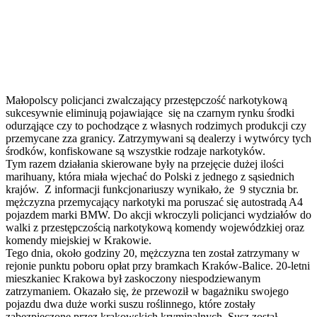
Małopolscy policjanci zwalczający przestępczość narkotykową
sukcesywnie eliminują pojawiające się na czarnym rynku środki
odurząjące czy to pochodzące z własnych rodzimych produkcji czy
przemycane zza granicy. Zatrzymywani są dealerzy i wytwórcy tych
środków, konfiskowane są wszystkie rodzaje narkotyków.
Tym razem działania skierowane były na przejęcie dużej ilości
marihuany, która miała wjechać do Polski z jednego z sąsiednich
krajów. Z informacji funkcjonariuszy wynikało, że 9 stycznia br.
mężczyzna przemycający narkotyki ma poruszać się autostradą A4
pojazdem marki BMW. Do akcji wkroczyli policjanci wydziałów do
walki z przestępczością narkotykową komendy wojewódzkiej oraz
komendy miejskiej w Krakowie.
Tego dnia, około godziny 20, mężczyzna ten został zatrzymany w
rejonie punktu poboru opłat przy bramkach Kraków-Balice. 20-letni
mieszkaniec Krakowa był zaskoczony niespodziewanym
zatrzymaniem. Okazało się, że przewoził w bagażniku swojego
pojazdu dwa duże worki suszu roślinnego, które zostały
zabezpieczone przez krakowskich kryminalnych. Susz został