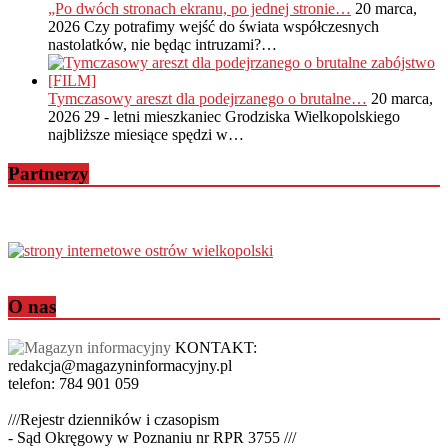
„Po dwóch stronach ekranu, po jednej stronie…
20 marca,
2026
Czy potrafimy wejść do świata współczesnych
nastolatków, nie będąc intruzami?…
Tymczasowy areszt dla podejrzanego o brutalne…
20 marca,
2026
29 - letni mieszkaniec Grodziska Wielkopolskiego
najbliższe miesiące spędzi w…
Partnerzy
O nas
KONTAKT:
redakcja@magazyninformacyjny.pl
telefon: 784 901 059
///Rejestr dzienników i czasopism
- Sąd Okręgowy w Poznaniu nr RPR 3755 ///