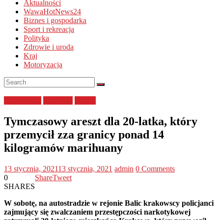
Aktualności
WawaHotNews24
Biznes i gospodarka
Sport i rekreacja
Polityka
Zdrowie i uroda
Kraj
Motoryzacja
małopolskie
narkotyki
Policja
Tymczasowy areszt dla 20-latka, który
przemycił zza granicy ponad 14
kilogramów marihuany
13 stycznia, 2021
13 stycznia, 2021
admin
0 Comments
0
Share
Tweet
SHARES
W sobotę, na autostradzie w rejonie Balic krakowscy policjanci
zajmujący się zwalczaniem przestępczości narkotykowej