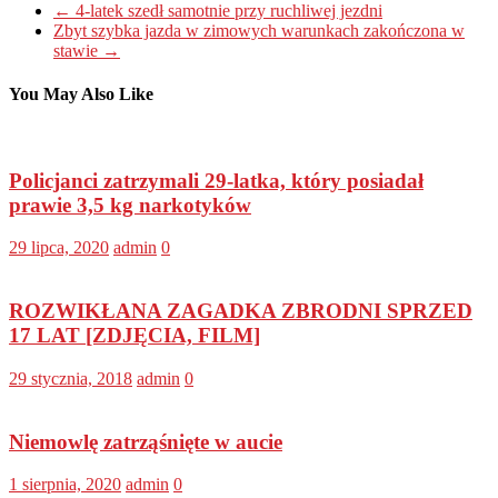
←
4-latek szedł samotnie przy ruchliwej jezdni
Zbyt szybka jazda w zimowych warunkach zakończona w
stawie
→
You May Also Like
Policjanci zatrzymali 29-latka, który posiadał
prawie 3,5 kg narkotyków
29 lipca, 2020
admin
0
ROZWIKŁANA ZAGADKA ZBRODNI SPRZED
17 LAT [ZDJĘCIA, FILM]
29 stycznia, 2018
admin
0
Niemowlę zatrząśnięte w aucie
1 sierpnia, 2020
admin
0