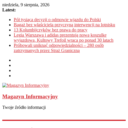
niedziela, 9 sierpnia, 2026
Latest:
Pół tysiąca decyzji o odmowie wjazdu do Polski
Bagaż bez właściciela przyczyną interwencji na lotnisku
13 Kolumbijczyków bez prawa do pracy
Legia Warszawa i adidas prezentują nową koszulkę
wyjazdową. Kultowy Trefoil wraca po ponad 30 latach
Próbowali uniknąć odpowiedzialności – 280 osób
zatrzymanych przez Straż Graniczną
Magazyn Informacyjny
Twoje źródło informacji