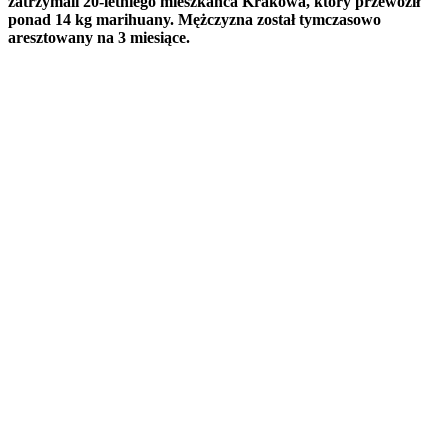
zatrzymali 20-letniego mieszkańca Krakowa, który przewoził
ponad 14 kg marihuany. Mężczyzna został tymczasowo
aresztowany na 3 miesiące.