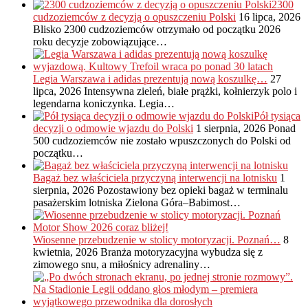
2300
cudzoziemców z decyzją o opuszczeniu Polski
16 lipca, 2026
Blisko 2300 cudzoziemców otrzymało od początku 2026
roku decyzje zobowiązujące…
Legia Warszawa i adidas prezentują nową koszulkę…
27
lipca, 2026
Intensywna zieleń, białe prążki, kołnierzyk polo i
legendarna koniczynka. Legia…
Pół tysiąca
decyzji o odmowie wjazdu do Polski
1 sierpnia, 2026
Ponad
500 cudzoziemców nie zostało wpuszczonych do Polski od
początku…
Bagaż bez właściciela przyczyną interwencji na lotnisku
1
sierpnia, 2026
Pozostawiony bez opieki bagaż w terminalu
pasażerskim lotniska Zielona Góra–Babimost…
Wiosenne przebudzenie w stolicy motoryzacji. Poznań…
8
kwietnia, 2026
Branża motoryzacyjna wybudza się z
zimowego snu, a miłośnicy adrenaliny…