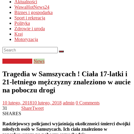
Aktualności
WawaHotNews24
Biznes i gospodarka
Sport i rekreacja
Polityka
Zdrowie i uroda
Kraj
Motoryzacja
bezpieczeństwo
News
Tragedia w Samszycach ! Ciała 17-latki i
21-letniego mężczyzny znaleziono w aucie
na poboczu drogi
10 lutego, 2018
10 lutego, 2018
admin
0 Comments
31
Share
Tweet
SHARES
Radziejowscy policjanci wyjaśniają okoliczności śmierci dwójki
młodych osób w Samszycach. Ich ciała znaleziono w