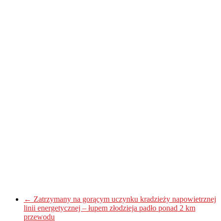
←
Zatrzymany na gorącym uczynku kradzieży napowietrznej
linii energetycznej – łupem złodzieja padło ponad 2 km
przewodu