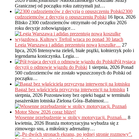
2026
Funkcjonariusze Nadodrzańskiego Oddziału Straży
Granicznej od początku roku zatrzymali już…
2300
cudzoziemców z decyzją o opuszczeniu Polski
16 lipca, 2026
Blisko 2300 cudzoziemców otrzymało od początku 2026
roku decyzje zobowiązujące…
Legia Warszawa i adidas prezentują nową koszulkę…
27
lipca, 2026
Intensywna zieleń, białe prążki, kołnierzyk polo i
legendarna koniczynka. Legia…
Pół tysiąca
decyzji o odmowie wjazdu do Polski
1 sierpnia, 2026
Ponad
500 cudzoziemców nie zostało wpuszczonych do Polski od
początku…
Bagaż bez właściciela przyczyną interwencji na lotnisku
1
sierpnia, 2026
Pozostawiony bez opieki bagaż w terminalu
pasażerskim lotniska Zielona Góra–Babimost…
Wiosenne przebudzenie w stolicy motoryzacji. Poznań…
8
kwietnia, 2026
Branża motoryzacyjna wybudza się z
zimowego snu, a miłośnicy adrenaliny…