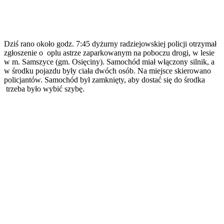
Dziś rano około godz. 7:45 dyżurny radziejowskiej policji otrzymał
zgłoszenie o oplu astrze zaparkowanym na poboczu drogi, w lesie
w m. Samszyce (gm. Osięciny). Samochód miał włączony silnik, a
w środku pojazdu były ciała dwóch osób. Na miejsce skierowano
policjantów. Samochód był zamknięty, aby dostać się do środka
trzeba było wybić szybę.