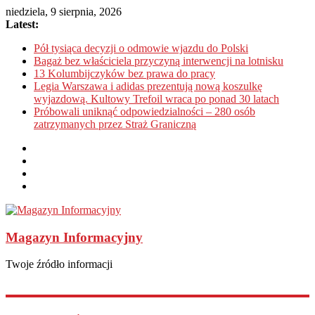
niedziela, 9 sierpnia, 2026
Latest:
Pół tysiąca decyzji o odmowie wjazdu do Polski
Bagaż bez właściciela przyczyną interwencji na lotnisku
13 Kolumbijczyków bez prawa do pracy
Legia Warszawa i adidas prezentują nową koszulkę
wyjazdową. Kultowy Trefoil wraca po ponad 30 latach
Próbowali uniknąć odpowiedzialności – 280 osób
zatrzymanych przez Straż Graniczną
Magazyn Informacyjny
Twoje źródło informacji