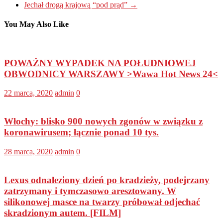
Jechał drogą krajową “pod prąd”
→
You May Also Like
POWAŻNY WYPADEK NA POŁUDNIOWEJ
OBWODNICY WARSZAWY >Wawa Hot News 24<
22 marca, 2020
admin
0
Włochy: blisko 900 nowych zgonów w związku z
koronawirusem; łącznie ponad 10 tys.
28 marca, 2020
admin
0
Lexus odnaleziony dzień po kradzieży, podejrzany
zatrzymany i tymczasowo aresztowany. W
silikonowej masce na twarzy próbował odjechać
skradzionym autem. [FILM]