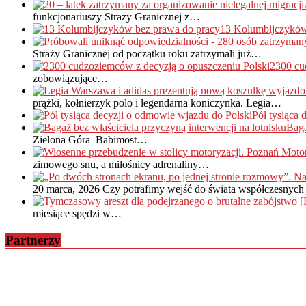
funkcjonariuszy Straży Granicznej z…
13 Kolumbijczyków
Straży Granicznej od początku roku zatrzymali już…
2300 cu
zobowiązujące…
prążki, kołnierzyk polo i legendarna koniczynka. Legia…
Pół tysiąca
Baga
Zielona Góra–Babimost…
zimowego snu, a miłośnicy adrenaliny…
20 marca, 2026
Czy potrafimy wejść do świata współczesnych 
miesiące spędzi w…
Partnerzy