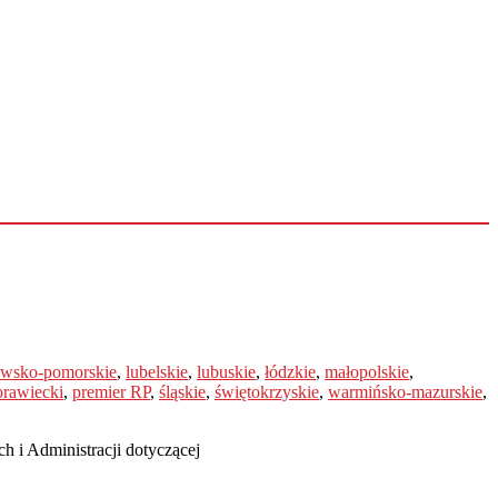
awsko-pomorskie
,
lubelskie
,
lubuskie
,
łódzkie
,
małopolskie
,
rawiecki
,
premier RP
,
śląskie
,
świętokrzyskie
,
warmińsko-mazurskie
,
 i Administracji dotyczącej