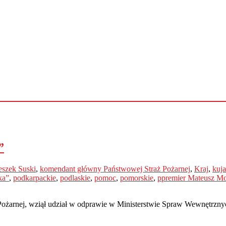
”
eszek Suski
,
komendant główny Państwowej Straż Pożarnej
,
Kraj
,
kuj
ka”
,
podkarpackie
,
podlaskie
,
pomoc
,
pomorskie
,
ppremier Mateusz Mo
żarnej, wziął udział w odprawie w Ministerstwie Spraw Wewnętrznych