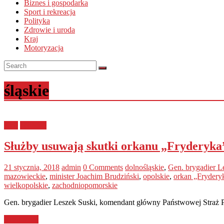
Biznes i gospodarka
Sport i rekreacja
Polityka
Zdrowie i uroda
Kraj
Motoryzacja
śląskie
Kraj
opolskie
Służby usuwają skutki orkanu „Fryderyka
21 stycznia, 2018
admin
0 Comments
dolnośląskie
,
Gen. brygadier L
mazowieckie
,
minister Joachim Brudziński
,
opolskie
,
orkan „Frydery
wielkopolskie
,
zachodniopomorskie
Gen. brygadier Leszek Suski, komendant główny Państwowej Straż Po
Read more