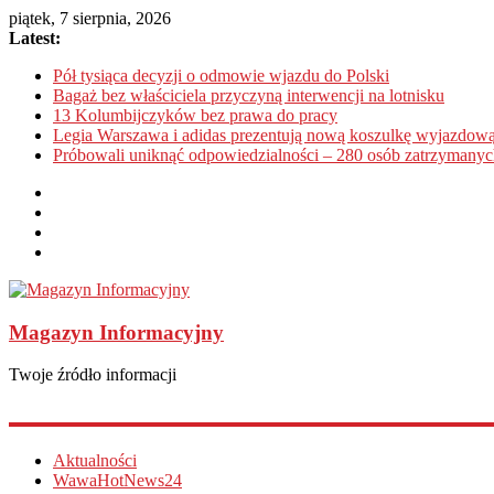
piątek, 7 sierpnia, 2026
Latest:
Pół tysiąca decyzji o odmowie wjazdu do Polski
Bagaż bez właściciela przyczyną interwencji na lotnisku
13 Kolumbijczyków bez prawa do pracy
Legia Warszawa i adidas prezentują nową koszulkę wyjazdową
Próbowali uniknąć odpowiedzialności – 280 osób zatrzymanyc
Magazyn Informacyjny
Twoje źródło informacji
Aktualności
WawaHotNews24