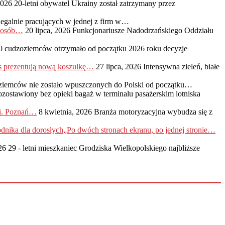
2026
20-letni obywatel Ukrainy został zatrzymany przez
legalnie pracujących w jednej z firm w…
0 osób…
20 lipca, 2026
Funkcjonariusze Nadodrzańskiego Oddziału
0 cudzoziemców otrzymało od początku 2026 roku decyzje
s prezentują nową koszulkę…
27 lipca, 2026
Intensywna zieleń, białe
ziemców nie zostało wpuszczonych do Polski od początku…
ozostawiony bez opieki bagaż w terminalu pasażerskim lotniska
ji. Poznań…
8 kwietnia, 2026
Branża motoryzacyjna wybudza się z
„Po dwóch stronach ekranu, po jednej stronie…
26
29 - letni mieszkaniec Grodziska Wielkopolskiego najbliższe