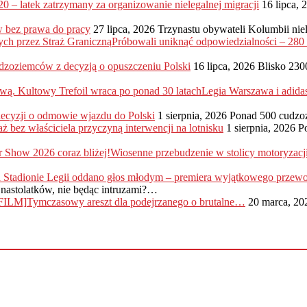
20 – latek zatrzymany za organizowanie nielegalnej migracji
16 lipca, 
 bez prawa do pracy
27 lipca, 2026
Trzynastu obywateli Kolumbii nie
Próbowali uniknąć odpowiedzialności – 28
dzoziemców z decyzją o opuszczeniu Polski
16 lipca, 2026
Blisko 230
Legia Warszawa i adida
 decyzji o odmowie wjazdu do Polski
1 sierpnia, 2026
Ponad 500 cudzo
ż bez właściciela przyczyną interwencji na lotnisku
1 sierpnia, 2026
P
Wiosenne przebudzenie w stolicy motoryzac
nastolatków, nie będąc intruzami?…
Tymczasowy areszt dla podejrzanego o brutalne…
20 marca, 20