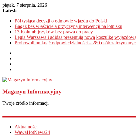
piątek, 7 sierpnia, 2026
Latest:
Pół tysiąca decyzji o odmowie wjazdu do Polski
Bagaż bez właściciela przyczyną interwencji na lotnisku
13 Kolumbijczyków bez prawa do pracy
Legia Warszawa i adidas prezentują nową koszulkę wyjazdową
Próbowali uniknąć odpowiedzialności – 280 osób zatrzymanyc
Magazyn Informacyjny
Twoje źródło informacji
Aktualności
WawaHotNews24