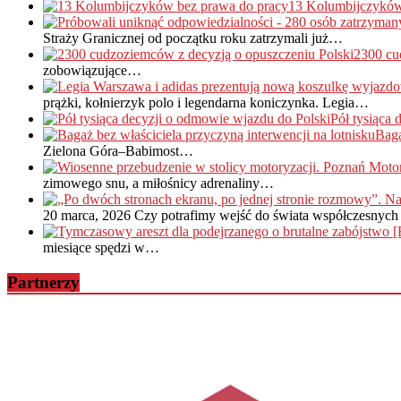
13 Kolumbijczyków
Straży Granicznej od początku roku zatrzymali już…
2300 cu
zobowiązujące…
prążki, kołnierzyk polo i legendarna koniczynka. Legia…
Pół tysiąca
Baga
Zielona Góra–Babimost…
zimowego snu, a miłośnicy adrenaliny…
20 marca, 2026
Czy potrafimy wejść do świata współczesnych 
miesiące spędzi w…
Partnerzy