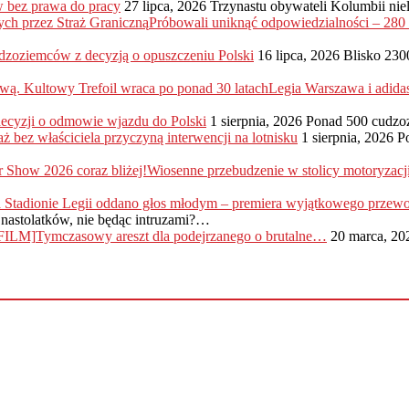
 bez prawa do pracy
27 lipca, 2026
Trzynastu obywateli Kolumbii nie
Próbowali uniknąć odpowiedzialności – 28
dzoziemców z decyzją o opuszczeniu Polski
16 lipca, 2026
Blisko 230
Legia Warszawa i adida
 decyzji o odmowie wjazdu do Polski
1 sierpnia, 2026
Ponad 500 cudzo
ż bez właściciela przyczyną interwencji na lotnisku
1 sierpnia, 2026
P
Wiosenne przebudzenie w stolicy motoryzac
nastolatków, nie będąc intruzami?…
Tymczasowy areszt dla podejrzanego o brutalne…
20 marca, 20