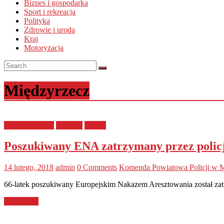
Biznes i gospodarka
Sport i rekreacja
Polityka
Zdrowie i uroda
Kraj
Motoryzacja
Międzyrzecz
bezpieczeństwo
lubuskie
Policja
Poszukiwany ENA zatrzymany przez policja
14 lutego, 2018
admin
0 Comments
Komenda Powiatowa Policji w 
66-latek poszukiwany Europejskim Nakazem Aresztowania został zatr
Read more