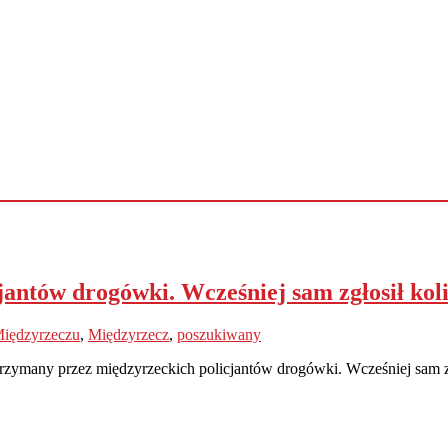
ntów drogówki. Wcześniej sam zgłosił koli
Międzyrzeczu
,
Międzyrzecz
,
poszukiwany
zymany przez międzyrzeckich policjantów drogówki. Wcześniej sam zad