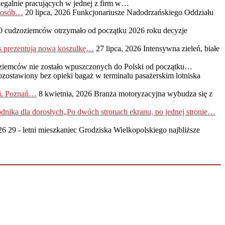
legalnie pracujących w jednej z firm w…
0 osób…
20 lipca, 2026
Funkcjonariusze Nadodrzańskiego Oddziału
0 cudzoziemców otrzymało od początku 2026 roku decyzje
s prezentują nową koszulkę…
27 lipca, 2026
Intensywna zieleń, białe
ziemców nie zostało wpuszczonych do Polski od początku…
ozostawiony bez opieki bagaż w terminalu pasażerskim lotniska
ji. Poznań…
8 kwietnia, 2026
Branża motoryzacyjna wybudza się z
„Po dwóch stronach ekranu, po jednej stronie…
26
29 - letni mieszkaniec Grodziska Wielkopolskiego najbliższe