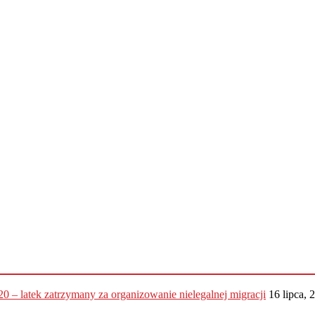
20 – latek zatrzymany za organizowanie nielegalnej migracji
16 lipca, 