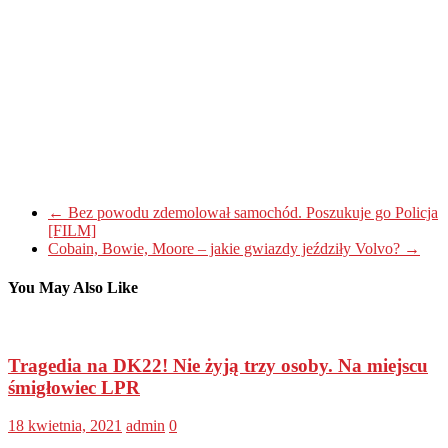
←
Bez powodu zdemolował samochód. Poszukuje go Policja
[FILM]
Cobain, Bowie, Moore – jakie gwiazdy jeździły Volvo?
→
You May Also Like
Tragedia na DK22! Nie żyją trzy osoby. Na miejscu
śmigłowiec LPR
18 kwietnia, 2021
admin
0