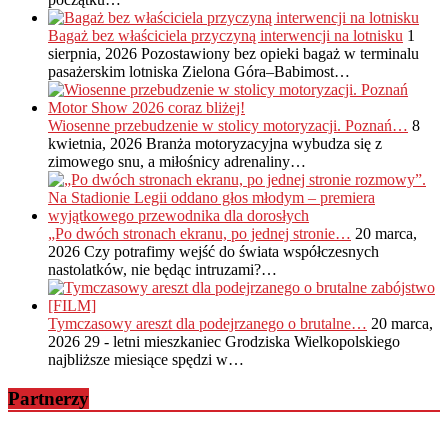
Bagaż bez właściciela przyczyną interwencji na lotnisku
1
sierpnia, 2026
Pozostawiony bez opieki bagaż w terminalu
pasażerskim lotniska Zielona Góra–Babimost…
Wiosenne przebudzenie w stolicy motoryzacji. Poznań…
8
kwietnia, 2026
Branża motoryzacyjna wybudza się z
zimowego snu, a miłośnicy adrenaliny…
„Po dwóch stronach ekranu, po jednej stronie…
20 marca,
2026
Czy potrafimy wejść do świata współczesnych
nastolatków, nie będąc intruzami?…
Tymczasowy areszt dla podejrzanego o brutalne…
20 marca,
2026
29 - letni mieszkaniec Grodziska Wielkopolskiego
najbliższe miesiące spędzi w…
Partnerzy