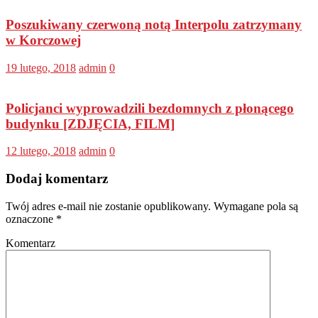
Poszukiwany czerwoną notą Interpolu zatrzymany
w Korczowej
19 lutego, 2018
admin
0
Policjanci wyprowadzili bezdomnych z płonącego
budynku [ZDJĘCIA, FILM]
12 lutego, 2018
admin
0
Dodaj komentarz
Twój adres e-mail nie zostanie opublikowany.
Wymagane pola są
oznaczone
*
Komentarz