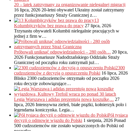
20 – latek zatrzymany za organizowanie nielegalnej migracji
16 lipca, 2026
20-letni obywatel Ukrainy został zatrzymany
przez funkcjonariuszy Straży Granicznej z…
13
Kolumbijczyków bez prawa do pracy
27 lipca, 2026
Trzynastu obywateli Kolumbii nielegalnie pracujących w
jednej z firm w…
Próbowali uniknąć odpowiedzialności – 280 osób…
20 lipca,
2026
Funkcjonariusze Nadodrzańskiego Oddziału Straży
Granicznej od początku roku zatrzymali już…
2300
cudzoziemców z decyzją o opuszczeniu Polski
16 lipca, 2026
Blisko 2300 cudzoziemców otrzymało od początku 2026
roku decyzje zobowiązujące…
Legia Warszawa i adidas prezentują nową koszulkę…
27
lipca, 2026
Intensywna zieleń, białe prążki, kołnierzyk polo i
legendarna koniczynka. Legia…
Pół tysiąca
decyzji o odmowie wjazdu do Polski
1 sierpnia, 2026
Ponad
500 cudzoziemców nie zostało wpuszczonych do Polski od
początku…