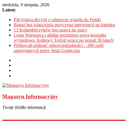
niedziela, 9 sierpnia, 2026
Latest:
Pół tysiąca decyzji o odmowie wjazdu do Polski
Bagaż bez właściciela przyczyną interwencji na lotnisku
13 Kolumbijczyków bez prawa do pracy
Legia Warszawa i adidas prezentują nową koszulkę
wyjazdową. Kultowy Trefoil wraca po ponad 30 latach
Próbowali uniknąć odpowiedzialności – 280 osób
zatrzymanych przez Straż Graniczną
Magazyn Informacyjny
Twoje źródło informacji