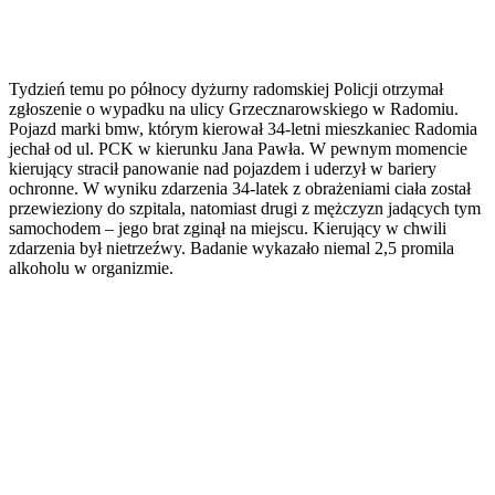
Tydzień temu po północy dyżurny radomskiej Policji otrzymał
zgłoszenie o wypadku na ulicy Grzecznarowskiego w Radomiu.
Pojazd marki bmw, którym kierował 34-letni mieszkaniec Radomia
jechał od ul. PCK w kierunku Jana Pawła. W pewnym momencie
kierujący stracił panowanie nad pojazdem i uderzył w bariery
ochronne. W wyniku zdarzenia 34-latek z obrażeniami ciała został
przewieziony do szpitala, natomiast drugi z mężczyzn jadących tym
samochodem – jego brat zginął na miejscu. Kierujący w chwili
zdarzenia był nietrzeźwy. Badanie wykazało niemal 2,5 promila
alkoholu w organizmie.