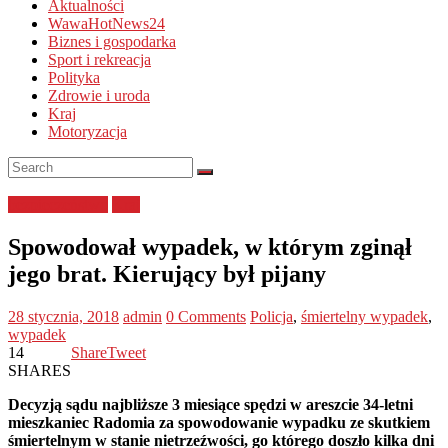
Aktualności
WawaHotNews24
Biznes i gospodarka
Sport i rekreacja
Polityka
Zdrowie i uroda
Kraj
Motoryzacja
bezpieczeństwo
Kraj
Spowodował wypadek, w którym zginął
jego brat. Kierujący był pijany
28 stycznia, 2018
admin
0 Comments
Policja
,
śmiertelny wypadek
,
wypadek
14
Share
Tweet
SHARES
Decyzją sądu najbliższe 3 miesiące spędzi w areszcie 34-letni
mieszkaniec Radomia za spowodowanie wypadku ze skutkiem
śmiertelnym w stanie nietrzeźwości, go którego doszło kilka dni