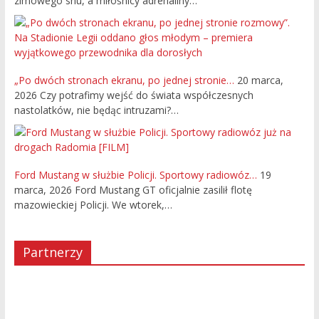
zimowego snu, a miłośnicy adrenaliny…
„Po dwóch stronach ekranu, po jednej stronie…
20 marca,
2026
Czy potrafimy wejść do świata współczesnych
nastolatków, nie będąc intruzami?…
Ford Mustang w służbie Policji. Sportowy radiowóz…
19
marca, 2026
Ford Mustang GT oficjalnie zasilił flotę
mazowieckiej Policji. We wtorek,…
Partnerzy