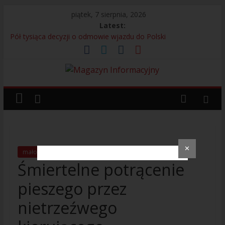
piątek, 7 sierpnia, 2026
Latest:
Pół tysiąca decyzji o odmowie wjazdu do Polski
Bagaż bez właściciela przyczyną interwencji na lotnisku
13 Kolumbijczyków bez prawa do pracy
Legia Warszawa i adidas prezentują nową koszulkę
wyjazdową. Kultowy Trefoil wraca po ponad 30 latach
Próbowali uniknąć odpowiedzialności – 280 osób
zatrzymanych przez Straż Graniczną
✕
małopolskie
Policja
Śmiertelne potrącenie
pieszego przez
nietrzeźwego