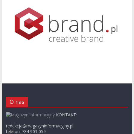
O nas
KONTAKT:
redakcja@magazyninformacyjny.pl
telefon: 784 901 059