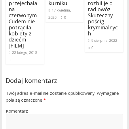
przejechała
kurniku
rozbił je o
na
radiowóz.
17 kwietnia,
czerwonym.
Skuteczny
2020
0
Cudem nie
pościg
potrąciła
kryminalnyc
kobiety z
h
dziećmi
9 sierpnia, 2022
[FILM]
0
22 lutego, 2018
1
Dodaj komentarz
Twój adres e-mail nie zostanie opublikowany.
Wymagane
pola są oznaczone
*
Komentarz