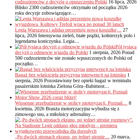
cudzoziemców z decyzją o opuszczeniu Polski
16 lipca, 2026
Blisko 2300 cudzoziemców otrzymało od początku 2026
roku decyzje zobowiązujące…
Legia Warszawa i adidas prezentują nową koszulkę…
27
lipca, 2026
Intensywna zieleń, białe prążki, kołnierzyk polo i
legendarna koniczynka. Legia…
Pół tysiąca
decyzji o odmowie wjazdu do Polski
1 sierpnia, 2026
Ponad
500 cudzoziemców nie zostało wpuszczonych do Polski od
początku…
Bagaż bez właściciela przyczyną interwencji na lotnisku
1
sierpnia, 2026
Pozostawiony bez opieki bagaż w terminalu
pasażerskim lotniska Zielona Góra–Babimost…
Wiosenne przebudzenie w stolicy motoryzacji. Poznań…
8
kwietnia, 2026
Branża motoryzacyjna wybudza się z
zimowego snu, a miłośnicy adrenaliny…
„Po dwóch stronach ekranu, po jednej stronie…
20 marca,