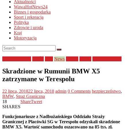
Aktualności
WawaHotNews24
Biznes i gospodarka
Sport i rekreacja
Polityka
Zdrowie i uroda
Kraj
Motoryzacja
bezpieczeństwo
CBŚP
Kraj
News
Policja
służby
Straż Graniczna
Skradzione w Rumunii BMW X5
zatrzymane w Terespolu
22 lipca, 2018
22 lipca, 2018
admin
0 Comments
bezpieczeństwo
,
BMW
,
Straż Graniczna
18
Share
Tweet
SHARES
Funkcjonariusze z Nadbużańskiego Oddziału Straży
Granicznej z Placówki SG w Terespolu odzyskali skradzione
BMW X5. Wartość samochodu oszacowano na 85 tys. zł.