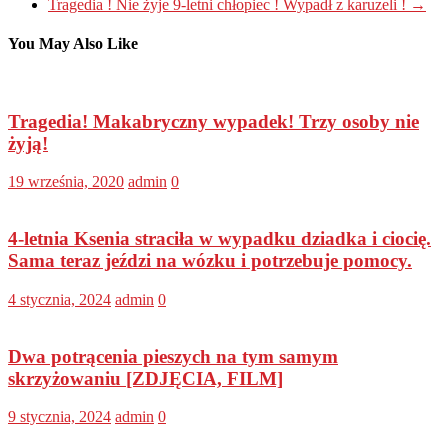
Tragedia ! Nie żyje 9-letni chłopiec ! Wypadł z karuzeli !
→
You May Also Like
Tragedia! Makabryczny wypadek! Trzy osoby nie
żyją!
19 września, 2020
admin
0
4-letnia Ksenia straciła w wypadku dziadka i ciocię.
Sama teraz jeździ na wózku i potrzebuje pomocy.
4 stycznia, 2024
admin
0
Dwa potrącenia pieszych na tym samym
skrzyżowaniu [ZDJĘCIA, FILM]
9 stycznia, 2024
admin
0