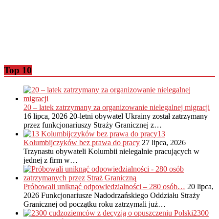
Top 10
20 – latek zatrzymany za organizowanie nielegalnej migracji
16 lipca, 2026
20-letni obywatel Ukrainy został zatrzymany
przez funkcjonariuszy Straży Granicznej z…
13
Kolumbijczyków bez prawa do pracy
27 lipca, 2026
Trzynastu obywateli Kolumbii nielegalnie pracujących w
jednej z firm w…
Próbowali uniknąć odpowiedzialności – 280 osób…
20 lipca,
2026
Funkcjonariusze Nadodrzańskiego Oddziału Straży
Granicznej od początku roku zatrzymali już…
2300