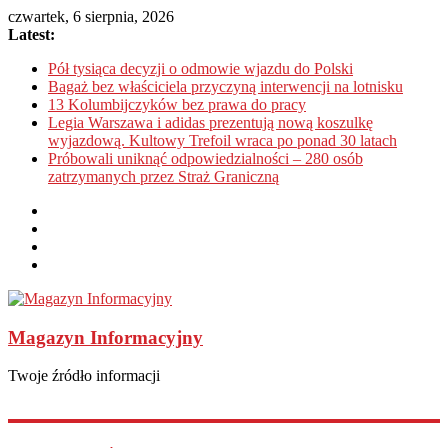
czwartek, 6 sierpnia, 2026
Latest:
Pół tysiąca decyzji o odmowie wjazdu do Polski
Bagaż bez właściciela przyczyną interwencji na lotnisku
13 Kolumbijczyków bez prawa do pracy
Legia Warszawa i adidas prezentują nową koszulkę
wyjazdową. Kultowy Trefoil wraca po ponad 30 latach
Próbowali uniknąć odpowiedzialności – 280 osób
zatrzymanych przez Straż Graniczną
Magazyn Informacyjny
Twoje źródło informacji