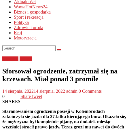
Aktualności
WawaHotNews24
Biznes i gospodarka
Sport i rekreacja
Polityka
Zdrowie i uroda
Kraj
Motoryzacja
lubelskie
Policja
Sforsował ogrodzenie, zatrzymał się na
krzewach. Miał ponad 3 promile
14 sierpnia, 2022
14 sierpnia, 2022
admin
0 Comments
0
Share
Tweet
SHARES
Staranowaniem ogrodzenia posesji w Kolembrodach
zakończyła się jazda dla 27-latka kierującego bmw. Okazało się,
że mężczyzna był kompletnie pijany, na dodatek miesiąc
wcześniej stracił prawo jazdy. Teraz grozi mu nawet do dwóch