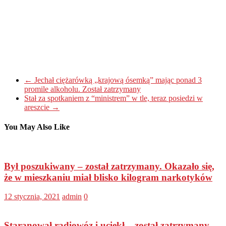
←
Jechał ciężarówką „krajową ósemką” mając ponad 3
promile alkoholu. Został zatrzymany
Stał za spotkaniem z “ministrem” w tle, teraz posiedzi w
areszcie
→
You May Also Like
Był poszukiwany – został zatrzymany. Okazało się,
że w mieszkaniu miał blisko kilogram narkotyków
12 stycznia, 2021
admin
0
Staranował radiowóz i uciekł – został zatrzymany