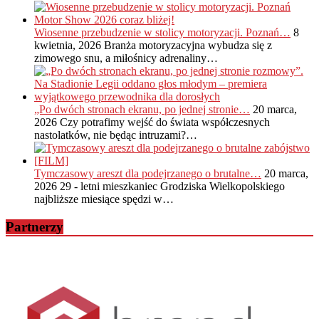
Wiosenne przebudzenie w stolicy motoryzacji. Poznań…
8
kwietnia, 2026
Branża motoryzacyjna wybudza się z
zimowego snu, a miłośnicy adrenaliny…
„Po dwóch stronach ekranu, po jednej stronie…
20 marca,
2026
Czy potrafimy wejść do świata współczesnych
nastolatków, nie będąc intruzami?…
Tymczasowy areszt dla podejrzanego o brutalne…
20 marca,
2026
29 - letni mieszkaniec Grodziska Wielkopolskiego
najbliższe miesiące spędzi w…
Partnerzy