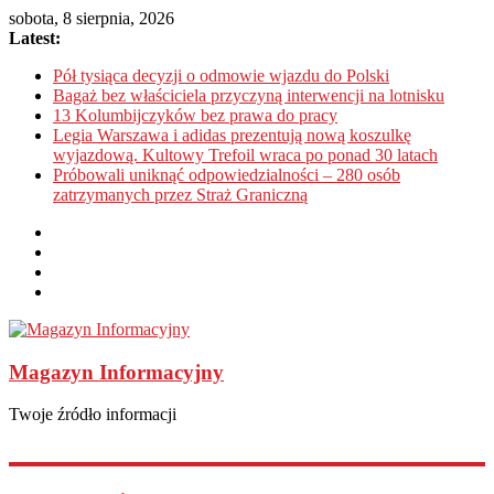
sobota, 8 sierpnia, 2026
Latest:
Pół tysiąca decyzji o odmowie wjazdu do Polski
Bagaż bez właściciela przyczyną interwencji na lotnisku
13 Kolumbijczyków bez prawa do pracy
Legia Warszawa i adidas prezentują nową koszulkę
wyjazdową. Kultowy Trefoil wraca po ponad 30 latach
Próbowali uniknąć odpowiedzialności – 280 osób
zatrzymanych przez Straż Graniczną
Magazyn Informacyjny
Twoje źródło informacji