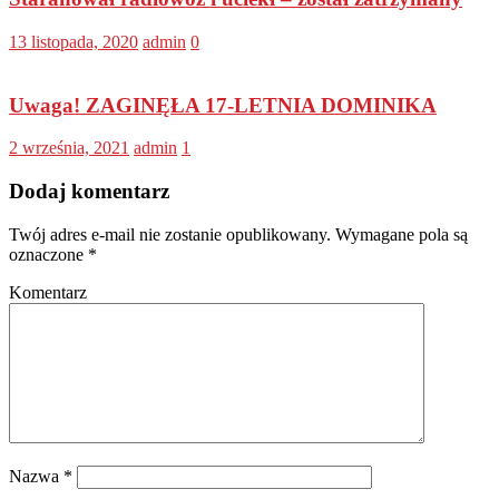
13 listopada, 2020
admin
0
Uwaga! ZAGINĘŁA 17-LETNIA DOMINIKA
2 września, 2021
admin
1
Dodaj komentarz
Twój adres e-mail nie zostanie opublikowany.
Wymagane pola są
oznaczone
*
Komentarz
Nazwa
*