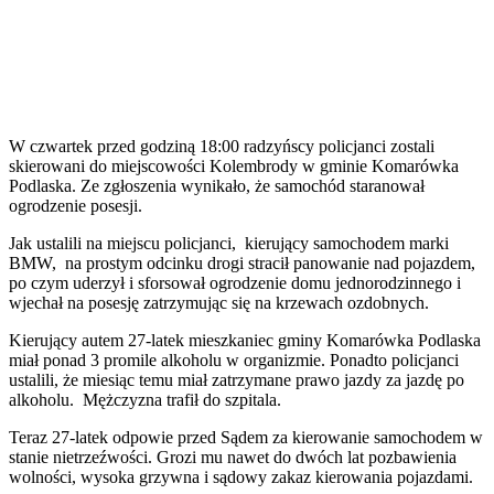
W czwartek przed godziną 18:00 radzyńscy policjanci zostali
skierowani do miejscowości Kolembrody w gminie Komarówka
Podlaska. Ze zgłoszenia wynikało, że samochód staranował
ogrodzenie posesji.
Jak ustalili na miejscu policjanci, kierujący samochodem marki
BMW, na prostym odcinku drogi stracił panowanie nad pojazdem,
po czym uderzył i sforsował ogrodzenie domu jednorodzinnego i
wjechał na posesję zatrzymując się na krzewach ozdobnych.
Kierujący autem 27-latek mieszkaniec gminy Komarówka Podlaska
miał ponad 3 promile alkoholu w organizmie. Ponadto policjanci
ustalili, że miesiąc temu miał zatrzymane prawo jazdy za jazdę po
alkoholu. Mężczyzna trafił do szpitala.
Teraz 27-latek odpowie przed Sądem za kierowanie samochodem w
stanie nietrzeźwości. Grozi mu nawet do dwóch lat pozbawienia
wolności, wysoka grzywna i sądowy zakaz kierowania pojazdami.