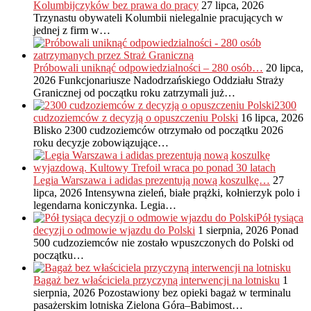
Kolumbijczyków bez prawa do pracy
27 lipca, 2026
Trzynastu obywateli Kolumbii nielegalnie pracujących w
jednej z firm w…
Próbowali uniknąć odpowiedzialności – 280 osób…
20 lipca,
2026
Funkcjonariusze Nadodrzańskiego Oddziału Straży
Granicznej od początku roku zatrzymali już…
2300
cudzoziemców z decyzją o opuszczeniu Polski
16 lipca, 2026
Blisko 2300 cudzoziemców otrzymało od początku 2026
roku decyzje zobowiązujące…
Legia Warszawa i adidas prezentują nową koszulkę…
27
lipca, 2026
Intensywna zieleń, białe prążki, kołnierzyk polo i
legendarna koniczynka. Legia…
Pół tysiąca
decyzji o odmowie wjazdu do Polski
1 sierpnia, 2026
Ponad
500 cudzoziemców nie zostało wpuszczonych do Polski od
początku…
Bagaż bez właściciela przyczyną interwencji na lotnisku
1
sierpnia, 2026
Pozostawiony bez opieki bagaż w terminalu
pasażerskim lotniska Zielona Góra–Babimost…