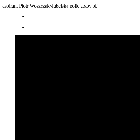
aspirant Piotr Woszczak//lubelska.policja.gov.pl/