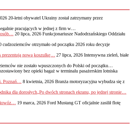
2026
20-letni obywatel Ukrainy został zatrzymany przez
legalnie pracujących w jednej z firm w…
0 osób…
20 lipca, 2026
Funkcjonariusze Nadodrzańskiego Oddziału
0 cudzoziemców otrzymało od początku 2026 roku decyzje
s prezentują nową koszulkę…
27 lipca, 2026
Intensywna zieleń, białe
ziemców nie zostało wpuszczonych do Polski od początku…
ozostawiony bez opieki bagaż w terminalu pasażerskim lotniska
ji. Poznań…
8 kwietnia, 2026
Branża motoryzacyjna wybudza się z
„Po dwóch stronach ekranu, po jednej stronie…
adiowóz…
19 marca, 2026
Ford Mustang GT oficjalnie zasilił flotę