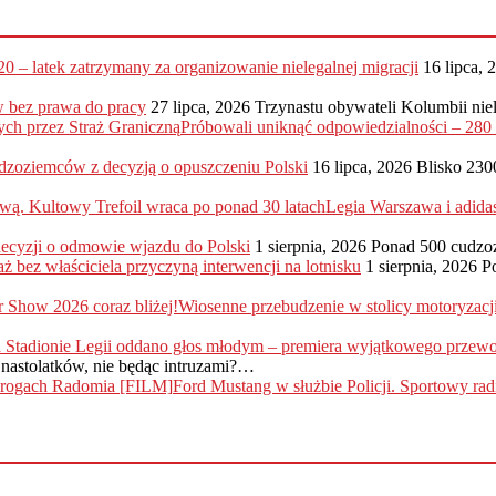
20 – latek zatrzymany za organizowanie nielegalnej migracji
16 lipca, 
 bez prawa do pracy
27 lipca, 2026
Trzynastu obywateli Kolumbii nie
Próbowali uniknąć odpowiedzialności – 28
dzoziemców z decyzją o opuszczeniu Polski
16 lipca, 2026
Blisko 230
Legia Warszawa i adida
 decyzji o odmowie wjazdu do Polski
1 sierpnia, 2026
Ponad 500 cudzo
ż bez właściciela przyczyną interwencji na lotnisku
1 sierpnia, 2026
P
Wiosenne przebudzenie w stolicy motoryzac
nastolatków, nie będąc intruzami?…
Ford Mustang w służbie Policji. Sportowy r