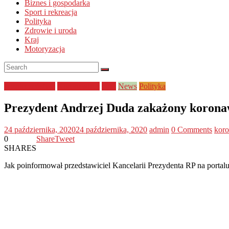
Biznes i gospodarka
Sport i rekreacja
Polityka
Zdrowie i uroda
Kraj
Motoryzacja
bezpieczeństwo
Koronawirus
Kraj
News
Polityka
Prezydent Andrzej Duda zakażony korona
24 października, 2020
24 października, 2020
admin
0 Comments
koro
0
Share
Tweet
SHARES
Jak poinformował przedstawiciel Kancelarii Prezydenta RP na porta