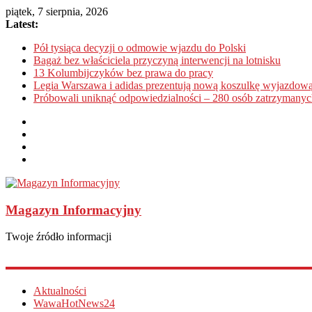
piątek, 7 sierpnia, 2026
Latest:
Pół tysiąca decyzji o odmowie wjazdu do Polski
Bagaż bez właściciela przyczyną interwencji na lotnisku
13 Kolumbijczyków bez prawa do pracy
Legia Warszawa i adidas prezentują nową koszulkę wyjazdową
Próbowali uniknąć odpowiedzialności – 280 osób zatrzymanyc
Magazyn Informacyjny
Twoje źródło informacji
Aktualności
WawaHotNews24