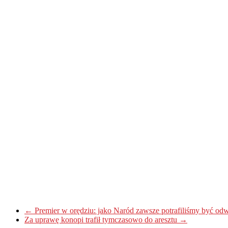
←
Premier w orędziu: jako Naród zawsze potrafiliśmy być odw
Za uprawę konopi trafił tymczasowo do aresztu
→