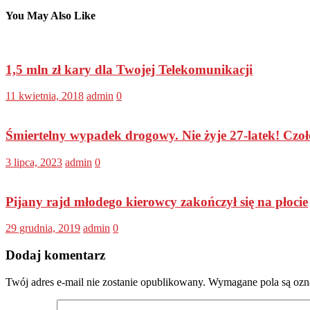
You May Also Like
1,5 mln zł kary dla Twojej Telekomunikacji
11 kwietnia, 2018
admin
0
Śmiertelny wypadek drogowy. Nie żyje 27-latek! Czoł
3 lipca, 2023
admin
0
Pijany rajd młodego kierowcy zakończył się na płocie
29 grudnia, 2019
admin
0
Dodaj komentarz
Twój adres e-mail nie zostanie opublikowany.
Wymagane pola są oz