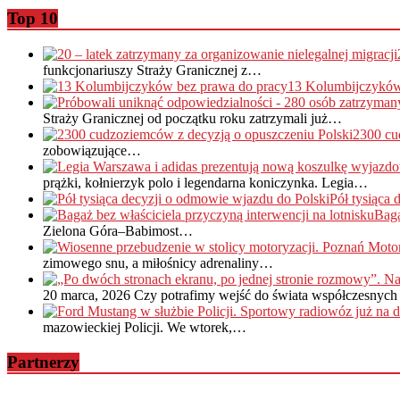
Top 10
funkcjonariuszy Straży Granicznej z…
13 Kolumbijczyków
Straży Granicznej od początku roku zatrzymali już…
2300 cu
zobowiązujące…
prążki, kołnierzyk polo i legendarna koniczynka. Legia…
Pół tysiąca
Baga
Zielona Góra–Babimost…
zimowego snu, a miłośnicy adrenaliny…
20 marca, 2026
Czy potrafimy wejść do świata współczesnych 
mazowieckiej Policji. We wtorek,…
Partnerzy