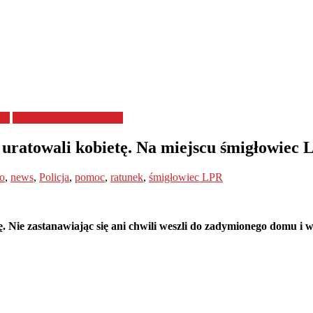
ed
Wypadki, kolizje, pożary
 uratowali kobietę. Na miejscu śmigłowiec
o
,
news
,
Policja
,
pomoc
,
ratunek
,
śmigłowiec LPR
ę. Nie zastanawiając się ani chwili weszli do zadymionego domu i 