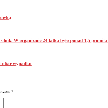
arówką
 silnik. W organizmie 24-latka było ponad 1,5 promila
ść ofiar wypadku
naczone
*