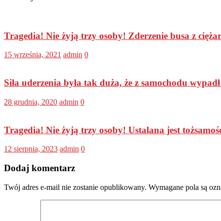
Tragedia! Nie żyją trzy osoby! Zderzenie busa z cięż
15 września, 2021
admin
0
Siła uderzenia była tak duża, że z samochodu wypadł
28 grudnia, 2020
admin
0
Tragedia! Nie żyją trzy osoby! Ustalana jest tożsamo
12 sierpnia, 2023
admin
0
Dodaj komentarz
Twój adres e-mail nie zostanie opublikowany.
Wymagane pola są oz