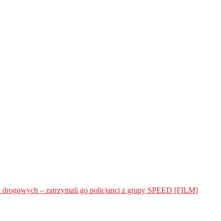
ów drogowych – zatrzymali go policjanci z grupy SPEED [FILM]