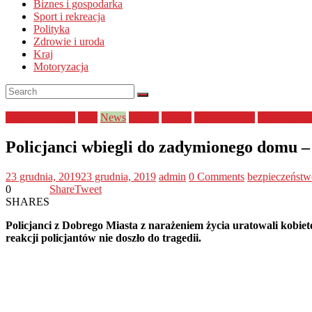
Biznes i gospodarka
Sport i rekreacja
Polityka
Zdrowie i uroda
Kraj
Motoryzacja
bezpieczeństwo
Kraj
News
Policja
pomoc
Straż Pożarna
Uncategoriz
Policjanci wbiegli do zadymionego domu –
23 grudnia, 2019
23 grudnia, 2019
admin
0 Comments
bezpieczeństw
0
Share
Tweet
SHARES
Policjanci z Dobrego Miasta z narażeniem życia uratowali kobiet
reakcji policjantów nie doszło do tragedii.