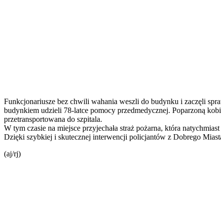
Funkcjonariusze bez chwili wahania weszli do budynku i zaczęli spr
budynkiem udzieli 78-latce pomocy przedmedycznej. Poparzoną kobi
przetransportowana do szpitala.
W tym czasie na miejsce przyjechała straż pożarna, która natychmiast
Dzięki szybkiej i skutecznej interwencji policjantów z Dobrego Miasta
(aj/rj)