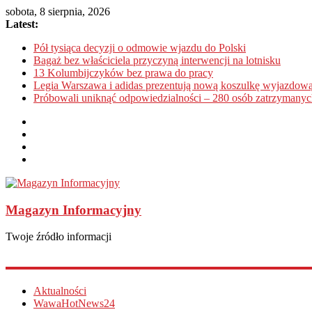
sobota, 8 sierpnia, 2026
Latest:
Pół tysiąca decyzji o odmowie wjazdu do Polski
Bagaż bez właściciela przyczyną interwencji na lotnisku
13 Kolumbijczyków bez prawa do pracy
Legia Warszawa i adidas prezentują nową koszulkę wyjazdową
Próbowali uniknąć odpowiedzialności – 280 osób zatrzymanyc
Magazyn Informacyjny
Twoje źródło informacji
Aktualności
WawaHotNews24