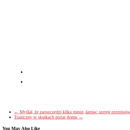
←
Myślał, że zaoszczędzi kilka minut, łamiąc szereg przepis
Tragiczny w skutkach pożar domu
→
You May Also Like