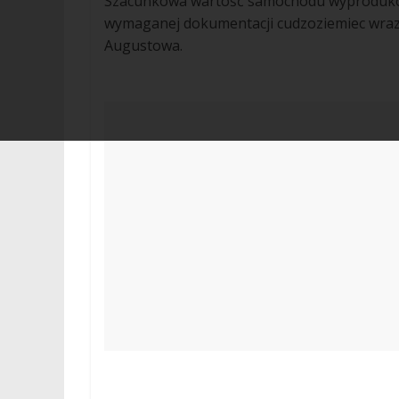
Szacunkowa wartość samochodu wyprodukow
wymaganej dokumentacji cudzoziemiec wraz 
Augustowa.