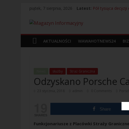
piątek, 7 sierpnia, 2026
Latest:
Pół tysiąca decyzj
Bagaż bez właścicie
13 Kolumbijczyków
Legia Warszawa i a
Próbowali uniknąć 
AKTUALNOŚCI
WAWAHOTNEWS24
BI
News
służby
Straż Graniczna
Odzyskano Porsche Cay
23 stycznia, 2018
admin
0 Comments
Porsc
19
Share
SHARES
Funkcjonariusze z Placówki Straży Graniczn