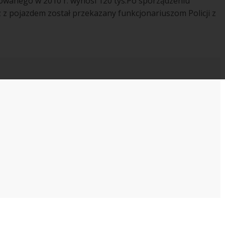
anego w 2010 r. wynosi 120 tys.Po sporządzeniu
z pojazdem został przekazany funkcjonariuszom Policji z