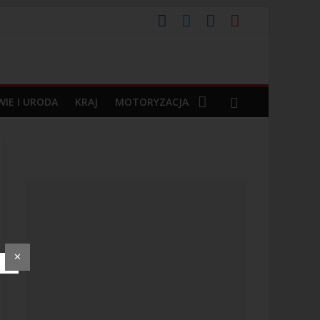
o ponad 30 latach
IE I URODA
KRAJ
MOTORYZACJA
✕