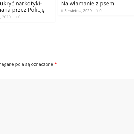
 ukryć narkotyki-
Na włamanie z psem
ana przez Policję
3 kwietnia, 2020
0
a, 2020
0
gane pola są oznaczone
*