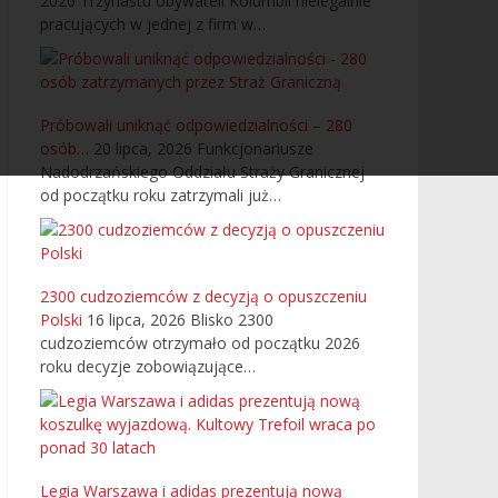
2026
Trzynastu obywateli Kolumbii nielegalnie
pracujących w jednej z firm w…
Próbowali uniknąć odpowiedzialności – 280
osób…
20 lipca, 2026
Funkcjonariusze
Nadodrzańskiego Oddziału Straży Granicznej
od początku roku zatrzymali już…
2300 cudzoziemców z decyzją o opuszczeniu
Polski
16 lipca, 2026
Blisko 2300
cudzoziemców otrzymało od początku 2026
roku decyzje zobowiązujące…
Legia Warszawa i adidas prezentują nową