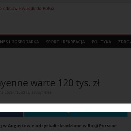
i o odmowie wjazdu do Polski
la przyczyną interwencji na lotnisku
 bez prawa do pracy
didas prezentują nową koszulkę wyjazdową. Kultowy Trefoil wraca p
odpowiedzialności – 280 osób zatrzymanych przez Straż Graniczną
ZNES I GOSPODARKA
SPORT I REKREACJA
POLITYKA
ZDROW
enne warte 120 tys. zł
,
,
he Cayenne
straż
zatrzymanie
Tweet
ej w Augustowie odzyskali skradzione w Rosji Porsche