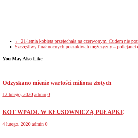
←
21-letnia kobieta przejechała na czerwonym. Cudem nie pot
Szczęśliwy finał nocnych poszukiwań mężczyzny – policjanci 
You May Also Like
Odzyskano mienie wartości miliona złotych
12 lutego, 2020
admin
0
KOT WPADŁ W KŁUSOWNICZĄ PUŁAPKĘ
4 lutego, 2020
admin
0