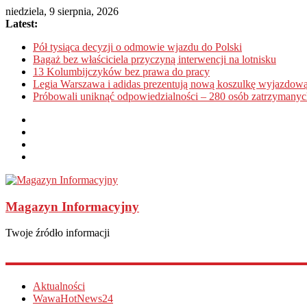
niedziela, 9 sierpnia, 2026
Latest:
Pół tysiąca decyzji o odmowie wjazdu do Polski
Bagaż bez właściciela przyczyną interwencji na lotnisku
13 Kolumbijczyków bez prawa do pracy
Legia Warszawa i adidas prezentują nową koszulkę wyjazdową
Próbowali uniknąć odpowiedzialności – 280 osób zatrzymanyc
Magazyn Informacyjny
Twoje źródło informacji
Aktualności
WawaHotNews24