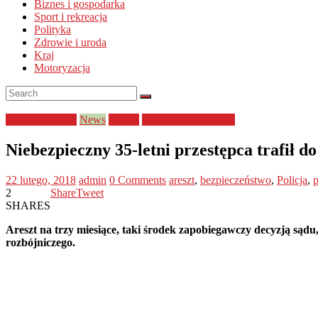
Biznes i gospodarka
Sport i rekreacja
Polityka
Zdrowie i uroda
Kraj
Motoryzacja
bezpieczeństwo
News
Policja
zachodniopomorskie
Niebezpieczny 35-letni przestępca trafił do
22 lutego, 2018
admin
0 Comments
areszt
,
bezpieczeństwo
,
Policja
,
p
2
Share
Tweet
SHARES
Areszt na trzy miesiące, taki środek zapobiegawczy decyzją sąd
rozbójniczego.