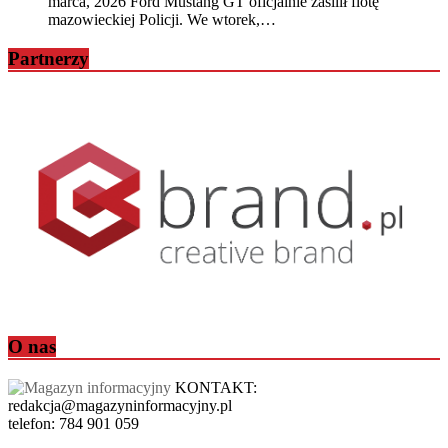
marca, 2026
Ford Mustang GT oficjalnie zasilił flotę
mazowieckiej Policji. We wtorek,…
Partnerzy
O nas
KONTAKT:
redakcja@magazyninformacyjny.pl
telefon: 784 901 059