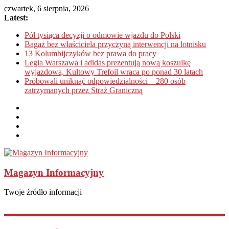
czwartek, 6 sierpnia, 2026
Latest:
Pół tysiąca decyzji o odmowie wjazdu do Polski
Bagaż bez właściciela przyczyną interwencji na lotnisku
13 Kolumbijczyków bez prawa do pracy
Legia Warszawa i adidas prezentują nową koszulkę
wyjazdową. Kultowy Trefoil wraca po ponad 30 latach
Próbowali uniknąć odpowiedzialności – 280 osób
zatrzymanych przez Straż Graniczną
Magazyn Informacyjny
Twoje źródło informacji