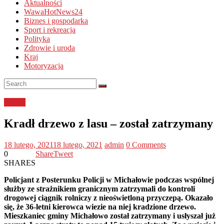
Aktualności
WawaHotNews24
Biznes i gospodarka
Sport i rekreacja
Polityka
Zdrowie i uroda
Kraj
Motoryzacja
Policja
Kradł drzewo z lasu – został zatrzymany
18 lutego, 2021
18 lutego, 2021
admin
0 Comments
0
Share
Tweet
SHARES
Policjant z Posterunku Policji w Michałowie podczas wspólnej
służby ze strażnikiem granicznym zatrzymali do kontroli
drogowej ciągnik rolniczy z nieoświetloną przyczepą. Okazało
się, że 36-letni kierowca wiezie na niej kradzione drzewo.
Mieszkaniec gminy Michałowo został zatrzymany i usłyszał już