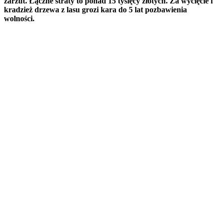
zarzut. Łączne straty to ponad 15 tysięcy złotych. Za wycięcie i
kradzież drzewa z lasu grozi kara do 5 lat pozbawienia
wolności.