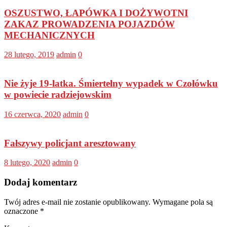
OSZUSTWO, ŁAPÓWKA I DOŻYWOTNI
ZAKAZ PROWADZENIA POJAZDÓW
MECHANICZNYCH
28 lutego, 2019
admin
0
Nie żyje 19-latka. Śmiertelny wypadek w Czołówku
w powiecie radziejowskim
16 czerwca, 2020
admin
0
Fałszywy policjant aresztowany
8 lutego, 2020
admin
0
Dodaj komentarz
Twój adres e-mail nie zostanie opublikowany.
Wymagane pola są
oznaczone
*