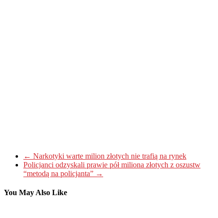
←
Narkotyki warte milion złotych nie trafią na rynek
Policjanci odzyskali prawie pół miliona złotych z oszustw
“metodą na policjanta”
→
You May Also Like