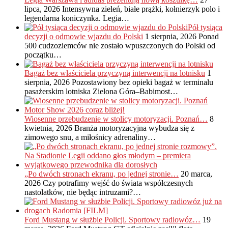
lipca, 2026
Intensywna zieleń, białe prążki, kołnierzyk polo i
legendarna koniczynka. Legia…
Pół tysiąca
decyzji o odmowie wjazdu do Polski
1 sierpnia, 2026
Ponad
500 cudzoziemców nie zostało wpuszczonych do Polski od
początku…
Bagaż bez właściciela przyczyną interwencji na lotnisku
1
sierpnia, 2026
Pozostawiony bez opieki bagaż w terminalu
pasażerskim lotniska Zielona Góra–Babimost…
Wiosenne przebudzenie w stolicy motoryzacji. Poznań…
8
kwietnia, 2026
Branża motoryzacyjna wybudza się z
zimowego snu, a miłośnicy adrenaliny…
„Po dwóch stronach ekranu, po jednej stronie…
20 marca,
2026
Czy potrafimy wejść do świata współczesnych
nastolatków, nie będąc intruzami?…
Ford Mustang w służbie Policji. Sportowy radiowóz…
19