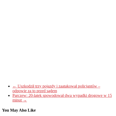
←
Uszkodził trzy pojazdy i zaatakował policjantów –
odpowie za to przed sądem
Parczew: 20-latek spowodował dwa wypadki drogowe w 15
minut
→
You May Also Like