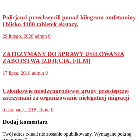
Policjanci przechwycili ponad kilogram amfetaminy
i blisko 4400 tabletek ekstazy.
29 lutego, 2020
admin
0
ZATRZYMANY DO SPRAWY USIŁOWANIA
ZABÓJSTWA [ZDJĘCIA, FILM]
17 lipca, 2018
admin
0
Członkowie międzynarodowej grupy przestępczej
zatrzymani za organizowanie nielegalnej migracji
6 listopada, 2018
admin
0
Dodaj komentarz
Twój adres e-mail nie zostanie opublikowany.
Wymagane pola są
oznaczone
*