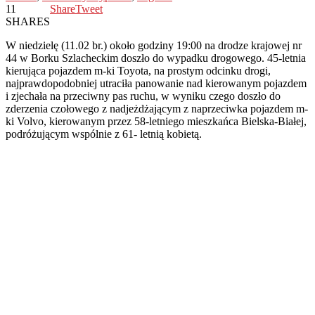
11
Share
Tweet
SHARES
W niedzielę (11.02 br.) około godziny 19:00 na drodze krajowej nr
44 w Borku Szlacheckim doszło do wypadku drogowego. 45-letnia
kierująca pojazdem m-ki Toyota, na prostym odcinku drogi,
najprawdopodobniej utraciła panowanie nad kierowanym pojazdem
i zjechała na przeciwny pas ruchu, w wyniku czego doszło do
zderzenia czołowego z nadjeżdżającym z naprzeciwka pojazdem m-
ki Volvo, kierowanym przez 58-letniego mieszkańca Bielska-Białej,
podróżującym wspólnie z 61- letnią kobietą.