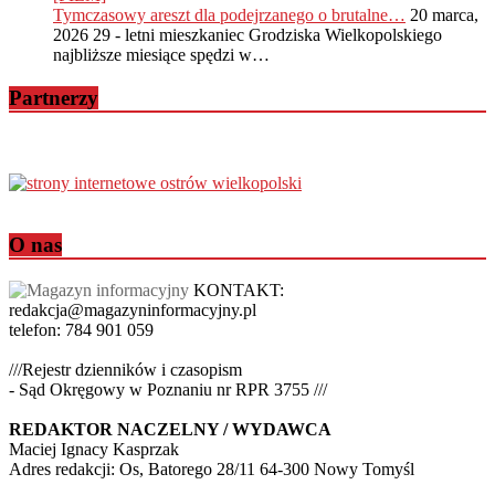
Tymczasowy areszt dla podejrzanego o brutalne…
20 marca,
2026
29 - letni mieszkaniec Grodziska Wielkopolskiego
najbliższe miesiące spędzi w…
Partnerzy
O nas
KONTAKT:
redakcja@magazyninformacyjny.pl
telefon: 784 901 059
///Rejestr dzienników i czasopism
- Sąd Okręgowy w Poznaniu nr RPR 3755 ///
REDAKTOR NACZELNY / WYDAWCA
Maciej Ignacy Kasprzak
Adres redakcji: Os, Batorego 28/11 64-300 Nowy Tomyśl