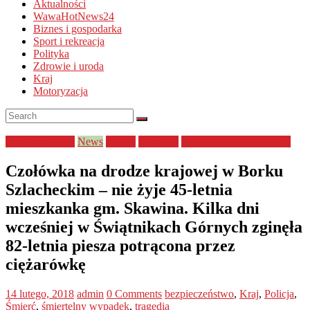
Aktualności
WawaHotNews24
Biznes i gospodarka
Sport i rekreacja
Polityka
Zdrowie i uroda
Kraj
Motoryzacja
bezpieczeństwo
News
Policja
wypadek
Wypadki, kolizje, pożary
Czołówka na drodze krajowej w Borku
Szlacheckim – nie żyje 45-letnia
mieszkanka gm. Skawina. Kilka dni
wcześniej w Świątnikach Górnych zginęła
82-letnia piesza potrącona przez
ciężarówkę
14 lutego, 2018
admin
0 Comments
bezpieczeństwo
,
Kraj
,
Policja
,
Śmierć
,
śmiertelny wypadek
,
tragedia