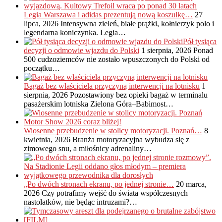
Legia Warszawa i adidas prezentują nową koszulkę…
27
lipca, 2026
Intensywna zieleń, białe prążki, kołnierzyk polo i
legendarna koniczynka. Legia…
Pół tysiąca
decyzji o odmowie wjazdu do Polski
1 sierpnia, 2026
Ponad
500 cudzoziemców nie zostało wpuszczonych do Polski od
początku…
Bagaż bez właściciela przyczyną interwencji na lotnisku
1
sierpnia, 2026
Pozostawiony bez opieki bagaż w terminalu
pasażerskim lotniska Zielona Góra–Babimost…
Wiosenne przebudzenie w stolicy motoryzacji. Poznań…
8
kwietnia, 2026
Branża motoryzacyjna wybudza się z
zimowego snu, a miłośnicy adrenaliny…
„Po dwóch stronach ekranu, po jednej stronie…
20 marca,
2026
Czy potrafimy wejść do świata współczesnych
nastolatków, nie będąc intruzami?…