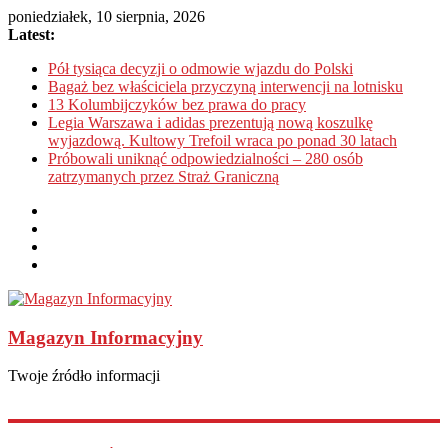
poniedziałek, 10 sierpnia, 2026
Latest:
Pół tysiąca decyzji o odmowie wjazdu do Polski
Bagaż bez właściciela przyczyną interwencji na lotnisku
13 Kolumbijczyków bez prawa do pracy
Legia Warszawa i adidas prezentują nową koszulkę
wyjazdową. Kultowy Trefoil wraca po ponad 30 latach
Próbowali uniknąć odpowiedzialności – 280 osób
zatrzymanych przez Straż Graniczną
Magazyn Informacyjny
Twoje źródło informacji