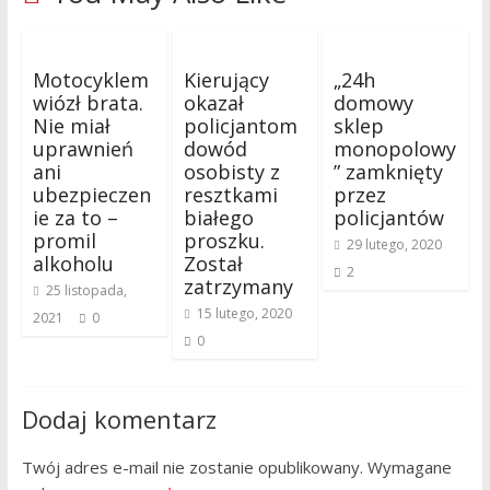
Motocyklem
Kierujący
„24h
wiózł brata.
okazał
domowy
Nie miał
policjantom
sklep
uprawnień
dowód
monopolowy
ani
osobisty z
” zamknięty
ubezpieczen
resztkami
przez
ie za to –
białego
policjantów
promil
proszku.
29 lutego, 2020
alkoholu
Został
2
zatrzymany
25 listopada,
15 lutego, 2020
2021
0
0
Dodaj komentarz
Twój adres e-mail nie zostanie opublikowany.
Wymagane