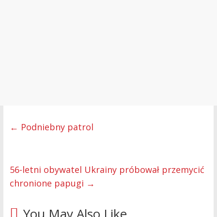
←
Podniebny patrol
56-letni obywatel Ukrainy próbował przemycić
chronione papugi
→
You May Also Like