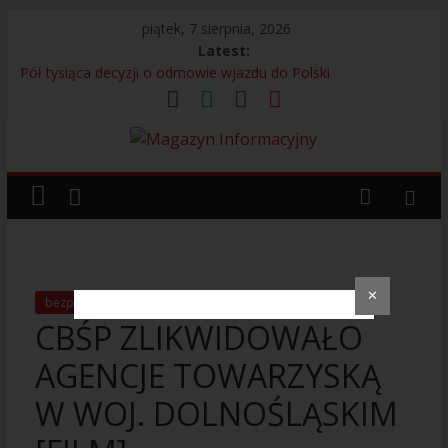
piątek, 7 sierpnia, 2026
Latest:
Pół tysiąca decyzji o odmowie wjazdu do Polski
Bagaż bez właściciela przyczyną interwencji na lotnisku
13 Kolumbijczyków bez prawa do pracy
Legia Warszawa i adidas prezentują nową koszulkę
wyjazdową. Kultowy Trefoil wraca po ponad 30 latach
Próbowali uniknąć odpowiedzialności – 280 osób
zatrzymanych przez Straż Graniczną
✕
bezpieczeństwo
CBŚP
CBŚP ZLIKWIDOWAŁO
AGENCJE TOWARZYSKĄ
W WOJ. DOLNOŚLĄSKIM