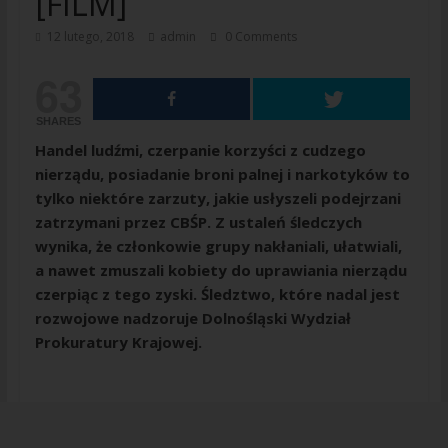
[FILM]
12 lutego, 2018
admin
0 Comments
63
SHARES
Handel ludźmi, czerpanie korzyści z cudzego
nierządu, posiadanie broni palnej i narkotyków to
tylko niektóre zarzuty, jakie usłyszeli podejrzani
zatrzymani przez CBŚP. Z ustaleń śledczych
wynika, że członkowie grupy nakłaniali, ułatwiali,
a nawet zmuszali kobiety do uprawiania nierządu
czerpiąc z tego zyski. Śledztwo, które nadal jest
rozwojowe nadzoruje Dolnośląski Wydział
Prokuratury Krajowej.