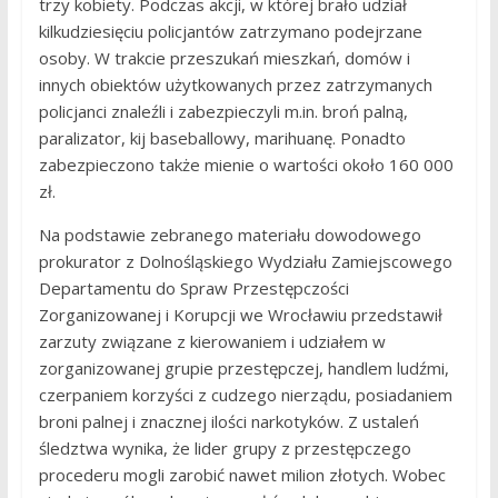
trzy kobiety. Podczas akcji, w której brało udział
kilkudziesięciu policjantów zatrzymano podejrzane
osoby. W trakcie przeszukań mieszkań, domów i
innych obiektów użytkowanych przez zatrzymanych
policjanci znaleźli i zabezpieczyli m.in. broń palną,
paralizator, kij baseballowy, marihuanę. Ponadto
zabezpieczono także mienie o wartości około 160 000
zł.
Na podstawie zebranego materiału dowodowego
prokurator z Dolnośląskiego Wydziału Zamiejscowego
Departamentu do Spraw Przestępczości
Zorganizowanej i Korupcji we Wrocławiu przedstawił
zarzuty związane z kierowaniem i udziałem w
zorganizowanej grupie przestępczej, handlem ludźmi,
czerpaniem korzyści z cudzego nierządu, posiadaniem
broni palnej i znacznej ilości narkotyków. Z ustaleń
śledztwa wynika, że lider grupy z przestępczego
procederu mogli zarobić nawet milion złotych. Wobec