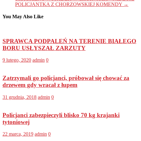
POLICJANTKA Z CHORZOWSKIEJ KOMENDY
→
You May Also Like
SPRAWCA PODPALEŃ NA TERENIE BIAŁEGO
BORU USŁYSZAŁ ZARZUTY
9 lutego, 2020
admin
0
Zatrzymali go policjanci, próbował się chować za
drzewem gdy wracał z łupem
31 grudnia, 2018
admin
0
Policjanci zabezpieczyli blisko 70 kg krajanki
tytoniowej
22 marca, 2019
admin
0