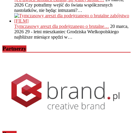
2026
Czy potrafimy wejść do świata współczesnych
nastolatków, nie będąc intruzami?…
Tymczasowy areszt dla podejrzanego o brutalne…
20 marca,
2026
29 - letni mieszkaniec Grodziska Wielkopolskiego
najbliższe miesiące spędzi w…
Partnerzy