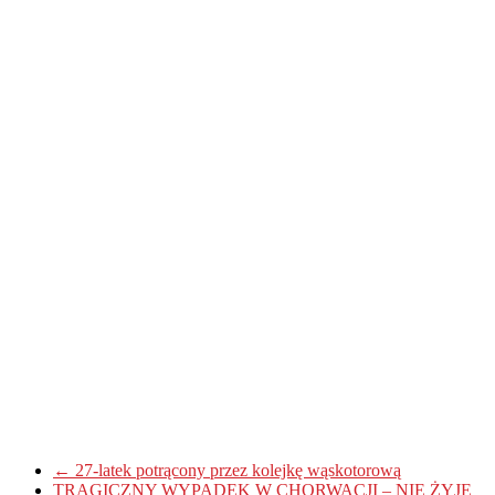
←
27-latek potrącony przez kolejkę wąskotorową
TRAGICZNY WYPADEK W CHORWACJI – NIE ŻYJE