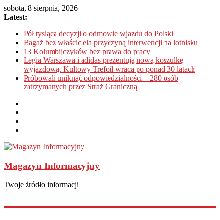
sobota, 8 sierpnia, 2026
Latest:
Pół tysiąca decyzji o odmowie wjazdu do Polski
Bagaż bez właściciela przyczyną interwencji na lotnisku
13 Kolumbijczyków bez prawa do pracy
Legia Warszawa i adidas prezentują nową koszulkę
wyjazdową. Kultowy Trefoil wraca po ponad 30 latach
Próbowali uniknąć odpowiedzialności – 280 osób
zatrzymanych przez Straż Graniczną
Magazyn Informacyjny
Twoje źródło informacji