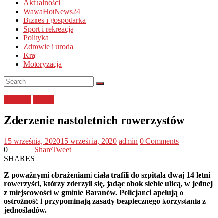
Aktualności
WawaHotNews24
Biznes i gospodarka
Sport i rekreacja
Polityka
Zdrowie i uroda
Kraj
Motoryzacja
lubelskie
Policja
Zderzenie nastoletnich rowerzystów
15 września, 2020
15 września, 2020
admin
0 Comments
0
Share
Tweet
SHARES
Z poważnymi obrażeniami ciała trafili do szpitala dwaj 14 letni
rowerzyści, którzy zderzyli się, jadąc obok siebie ulicą, w jednej
z miejscowości w gminie Baranów. Policjanci apelują o
ostrożność i przypominają zasady bezpiecznego korzystania z
jednośladów.