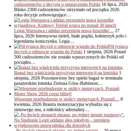
cudzoziemców z decyzją o opuszczeniu Polski
16 lipca, 2026
Blisko 2300 cudzoziemców otrzymało od początku 2026
roku decyzje zobowiązujące…
Legia Warszawa i adidas prezentują nową koszulkę…
27
lipca, 2026
Intensywna zieleń, białe prążki, kołnierzyk polo i
legendarna koniczynka. Legia…
Pół tysiąca
decyzji o odmowie wjazdu do Polski
1 sierpnia, 2026
Ponad
500 cudzoziemców nie zostało wpuszczonych do Polski od
początku…
Bagaż bez właściciela przyczyną interwencji na lotnisku
1
sierpnia, 2026
Pozostawiony bez opieki bagaż w terminalu
pasażerskim lotniska Zielona Góra–Babimost…
Wiosenne przebudzenie w stolicy motoryzacji. Poznań…
8
kwietnia, 2026
Branża motoryzacyjna wybudza się z
zimowego snu, a miłośnicy adrenaliny…
„Po dwóch stronach ekranu, po jednej stronie…
20 marca,