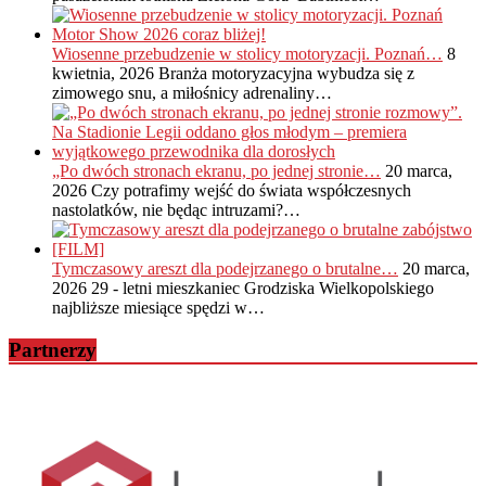
Wiosenne przebudzenie w stolicy motoryzacji. Poznań…
8
kwietnia, 2026
Branża motoryzacyjna wybudza się z
zimowego snu, a miłośnicy adrenaliny…
„Po dwóch stronach ekranu, po jednej stronie…
20 marca,
2026
Czy potrafimy wejść do świata współczesnych
nastolatków, nie będąc intruzami?…
Tymczasowy areszt dla podejrzanego o brutalne…
20 marca,
2026
29 - letni mieszkaniec Grodziska Wielkopolskiego
najbliższe miesiące spędzi w…
Partnerzy