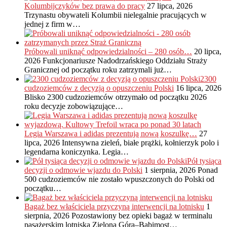
Kolumbijczyków bez prawa do pracy
27 lipca, 2026
Trzynastu obywateli Kolumbii nielegalnie pracujących w
jednej z firm w…
Próbowali uniknąć odpowiedzialności – 280 osób…
20 lipca,
2026
Funkcjonariusze Nadodrzańskiego Oddziału Straży
Granicznej od początku roku zatrzymali już…
2300
cudzoziemców z decyzją o opuszczeniu Polski
16 lipca, 2026
Blisko 2300 cudzoziemców otrzymało od początku 2026
roku decyzje zobowiązujące…
Legia Warszawa i adidas prezentują nową koszulkę…
27
lipca, 2026
Intensywna zieleń, białe prążki, kołnierzyk polo i
legendarna koniczynka. Legia…
Pół tysiąca
decyzji o odmowie wjazdu do Polski
1 sierpnia, 2026
Ponad
500 cudzoziemców nie zostało wpuszczonych do Polski od
początku…
Bagaż bez właściciela przyczyną interwencji na lotnisku
1
sierpnia, 2026
Pozostawiony bez opieki bagaż w terminalu
pasażerskim lotniska Zielona Góra–Babimost…