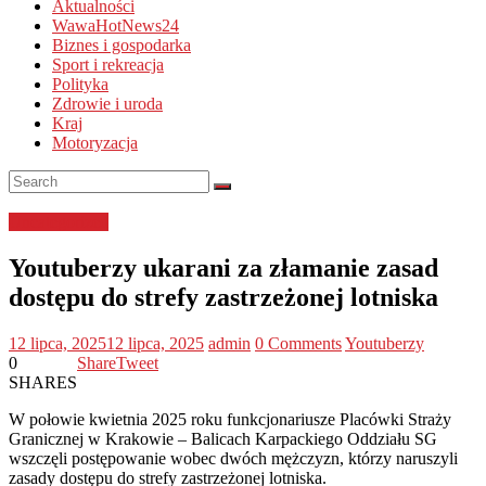
Aktualności
WawaHotNews24
Biznes i gospodarka
Sport i rekreacja
Polityka
Zdrowie i uroda
Kraj
Motoryzacja
Uncategorized
Youtuberzy ukarani za złamanie zasad
dostępu do strefy zastrzeżonej lotniska
12 lipca, 2025
12 lipca, 2025
admin
0 Comments
Youtuberzy
0
Share
Tweet
SHARES
W połowie kwietnia 2025 roku funkcjonariusze Placówki Straży
Granicznej w Krakowie – Balicach Karpackiego Oddziału SG
wszczęli postępowanie wobec dwóch mężczyzn, którzy naruszyli
zasady dostępu do strefy zastrzeżonej lotniska.