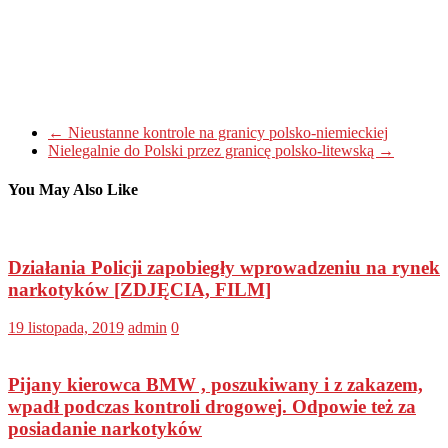
←
Nieustanne kontrole na granicy polsko-niemieckiej
Nielegalnie do Polski przez granicę polsko-litewską
→
You May Also Like
Działania Policji zapobiegły wprowadzeniu na rynek
narkotyków [ZDJĘCIA, FILM]
19 listopada, 2019
admin
0
Pijany kierowca BMW , poszukiwany i z zakazem,
wpadł podczas kontroli drogowej. Odpowie też za
posiadanie narkotyków