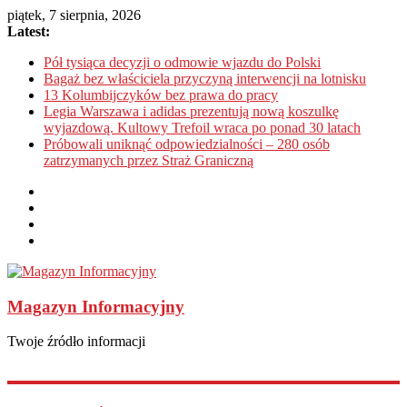
piątek, 7 sierpnia, 2026
Latest:
Pół tysiąca decyzji o odmowie wjazdu do Polski
Bagaż bez właściciela przyczyną interwencji na lotnisku
13 Kolumbijczyków bez prawa do pracy
Legia Warszawa i adidas prezentują nową koszulkę
wyjazdową. Kultowy Trefoil wraca po ponad 30 latach
Próbowali uniknąć odpowiedzialności – 280 osób
zatrzymanych przez Straż Graniczną
Magazyn Informacyjny
Twoje źródło informacji