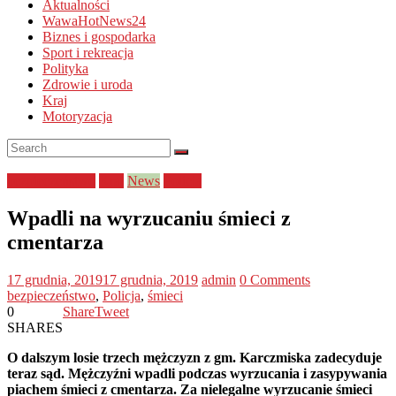
Aktualności
WawaHotNews24
Biznes i gospodarka
Sport i rekreacja
Polityka
Zdrowie i uroda
Kraj
Motoryzacja
bezpieczeństwo
Kraj
News
Policja
Wpadli na wyrzucaniu śmieci z
cmentarza
17 grudnia, 2019
17 grudnia, 2019
admin
0 Comments
bezpieczeństwo
,
Policja
,
śmieci
0
Share
Tweet
SHARES
O dalszym losie trzech mężczyzn z gm. Karczmiska zadecyduje
teraz sąd. Mężczyźni wpadli podczas wyrzucania i zasypywania
piachem śmieci z cmentarza. Za nielegalne wyrzucanie śmieci