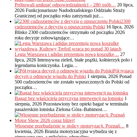
Próbowali uniknąć odpowiedzialności – 280 osób…
20 lipca,
2026
Funkcjonariusze Nadodrzańskiego Oddziału Straży
Granicznej od początku roku zatrzymali już…
2300
cudzoziemców z decyzją o opuszczeniu Polski
16 lipca, 2026
Blisko 2300 cudzoziemców otrzymało od początku 2026
roku decyzje zobowiązujące…
Legia Warszawa i adidas prezentują nową koszulkę…
27
lipca, 2026
Intensywna zieleń, białe prążki, kołnierzyk polo i
legendarna koniczynka. Legia…
Pół tysiąca
decyzji o odmowie wjazdu do Polski
1 sierpnia, 2026
Ponad
500 cudzoziemców nie zostało wpuszczonych do Polski od
początku…
Bagaż bez właściciela przyczyną interwencji na lotnisku
1
sierpnia, 2026
Pozostawiony bez opieki bagaż w terminalu
pasażerskim lotniska Zielona Góra–Babimost…
Wiosenne przebudzenie w stolicy motoryzacji. Poznań…
8
kwietnia, 2026
Branża motoryzacyjna wybudza się z
zimowego snu, a miłośnicy adrenaliny…