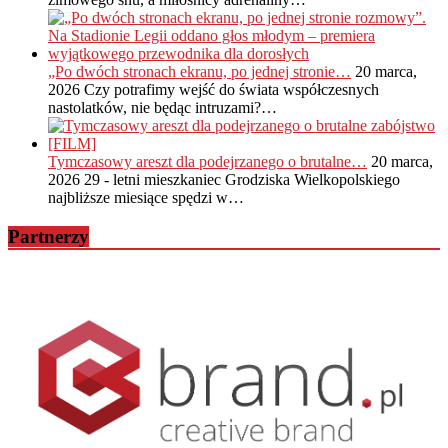
„Po dwóch stronach ekranu, po jednej stronie…
20 marca,
2026
Czy potrafimy wejść do świata współczesnych
nastolatków, nie będąc intruzami?…
Tymczasowy areszt dla podejrzanego o brutalne…
20 marca,
2026
29 - letni mieszkaniec Grodziska Wielkopolskiego
najbliższe miesiące spędzi w…
Partnerzy