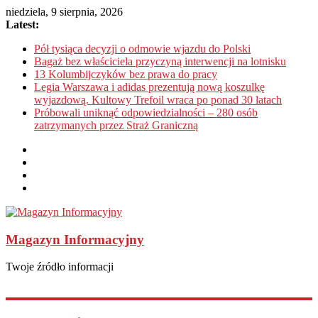
niedziela, 9 sierpnia, 2026
Latest:
Pół tysiąca decyzji o odmowie wjazdu do Polski
Bagaż bez właściciela przyczyną interwencji na lotnisku
13 Kolumbijczyków bez prawa do pracy
Legia Warszawa i adidas prezentują nową koszulkę
wyjazdową. Kultowy Trefoil wraca po ponad 30 latach
Próbowali uniknąć odpowiedzialności – 280 osób
zatrzymanych przez Straż Graniczną
Magazyn Informacyjny
Twoje źródło informacji