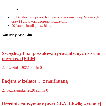
←
Dzielnicowi przyszli z pomocą w samą porę. Wyważyli
drzwi i uratowali chorego mężczyznę
20-latek ukradł pluszaki
→
You May Also Like
Szczęśliwy finał poszukiwań prowadzonych z ziemi i
powietrza [FILM]
22 kwietnia, 2022
admin
0
Pacjent w izolatce … z marihuaną
23 października, 2020
admin
0
Urzędnik zatrzymany przez CBA. Chwilę wcześniej