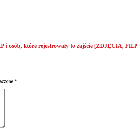
 i osób, które rejestrowały to zajście [ZDJĘCIA, FIL
naczone
*