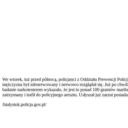
We wtorek, tuż przed północą, policjanci z Oddziału Prewencji Poli
mężczyzna był zdenerwowany i nerwowo rozglądał się. Już po chwili w
badanie narkotesterem wykazało, że jest to ponad 100 gramów marihu
zatrzymany i trafił do policyjnego aresztu. Usłyszał już zarzut posi
/bialystok.policja.gov.pl/