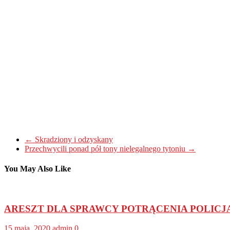
←
Skradziony i odzyskany
Przechwycili ponad pół tony nielegalnego tytoniu
→
You May Also Like
ARESZT DLA SPRAWCY POTRĄCENIA POLICJ
15 maja, 2020
admin
0