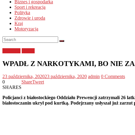
Biznes i gospodarka
Sport i rekreacja
Polityka
Zdrowie i uroda
Kraj
Motoryzacja
narkotyki
Policja
WPADŁ Z NARKOTYKAMI, BO NIE ZA
23 października, 2020
23 października, 2020
admin
0 Comments
0
Share
Tweet
SHARES
Policjanci z białostockiego Oddziału Prewencji zatrzymali 26 
białostoczanin ukrył pod kurtką. Podejrzany usłyszał już zarzut 