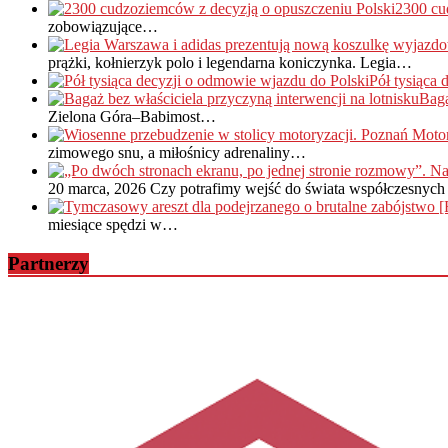
2300 cu
zobowiązujące…
prążki, kołnierzyk polo i legendarna koniczynka. Legia…
Pół tysiąca
Baga
Zielona Góra–Babimost…
zimowego snu, a miłośnicy adrenaliny…
20 marca, 2026
Czy potrafimy wejść do świata współczesnych 
miesiące spędzi w…
Partnerzy