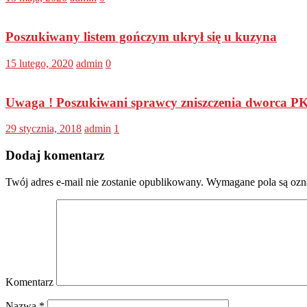
Poszukiwany listem gończym ukrył się u kuzyna
15 lutego, 2020
admin
0
Uwaga ! Poszukiwani sprawcy zniszczenia dworca PKP
29 stycznia, 2018
admin
1
Dodaj komentarz
Twój adres e-mail nie zostanie opublikowany.
Wymagane pola są oz
Komentarz
Nazwa
*