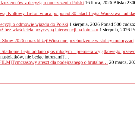
dzoziemców z decyzją o opuszczeniu Polski
16 lipca, 2026
Blisko 230
Legia Warszawa i adida
 decyzji o odmowie wjazdu do Polski
1 sierpnia, 2026
Ponad 500 cudzo
ż bez właściciela przyczyną interwencji na lotnisku
1 sierpnia, 2026
P
Wiosenne przebudzenie w stolicy motoryzac
nastolatków, nie będąc intruzami?…
Tymczasowy areszt dla podejrzanego o brutalne…
20 marca, 20