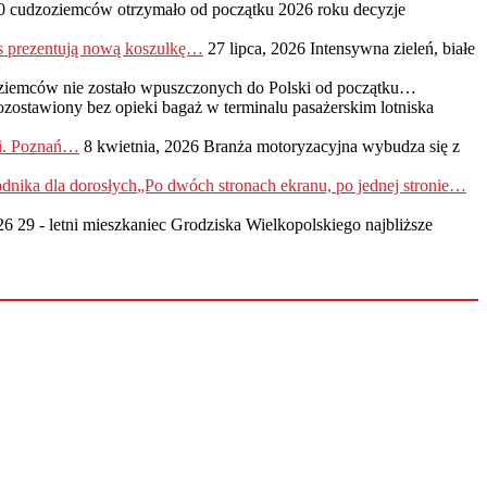
0 cudzoziemców otrzymało od początku 2026 roku decyzje
s prezentują nową koszulkę…
27 lipca, 2026
Intensywna zieleń, białe
ziemców nie zostało wpuszczonych do Polski od początku…
ozostawiony bez opieki bagaż w terminalu pasażerskim lotniska
ji. Poznań…
8 kwietnia, 2026
Branża motoryzacyjna wybudza się z
„Po dwóch stronach ekranu, po jednej stronie…
26
29 - letni mieszkaniec Grodziska Wielkopolskiego najbliższe