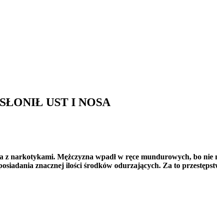
SŁONIŁ UST I NOSA
latka z narkotykami. Mężczyzna wpadł w ręce mundurowych, bo nie 
posiadania znacznej ilości środków odurzających. Za to przestępst