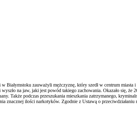
cji w Białymstoku zauważyli mężczyznę, który szedł w centrum miasta 
yszło na jaw, jaki jest powód takiego zachowania. Okazało się, że 26
any. Także podczas przeszukania mieszkania zatrzymanego, kryminalni 
adania znacznej ilości narkotyków. Zgodnie z Ustawą o przeciwdziałaniu