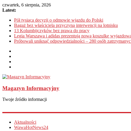
czwartek, 6 sierpnia, 2026
Latest:
Pół tysiąca decyzji o odmowie wjazdu do Polski
Bagaż bez właściciela przyczyną interwencji na lotnisku
13 Kolumbijczyków bez prawa do pracy
Legia Warszawa i adidas prezentują nową koszulkę wyjazdową
Próbowali uniknąć odpowiedzialności – 280 osób zatrzymanyc
Magazyn Informacyjny
Twoje źródło informacji
Aktualności
WawaHotNews24