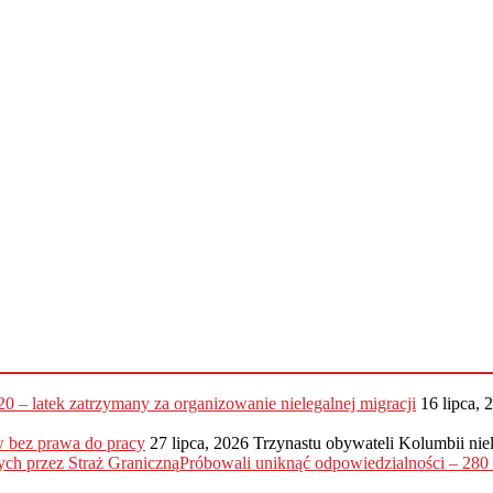
20 – latek zatrzymany za organizowanie nielegalnej migracji
16 lipca, 
 bez prawa do pracy
27 lipca, 2026
Trzynastu obywateli Kolumbii nie
Próbowali uniknąć odpowiedzialności – 28