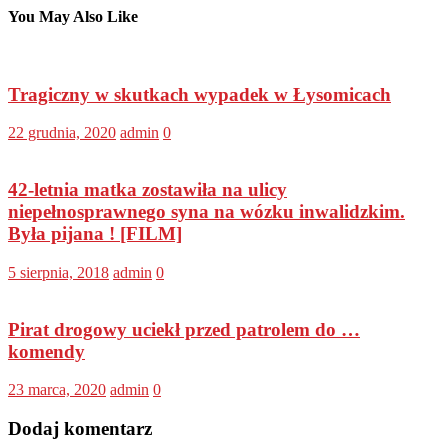
You May Also Like
Tragiczny w skutkach wypadek w Łysomicach
22 grudnia, 2020
admin
0
42-letnia matka zostawiła na ulicy
niepełnosprawnego syna na wózku inwalidzkim.
Była pijana ! [FILM]
5 sierpnia, 2018
admin
0
Pirat drogowy uciekł przed patrolem do …
komendy
23 marca, 2020
admin
0
Dodaj komentarz