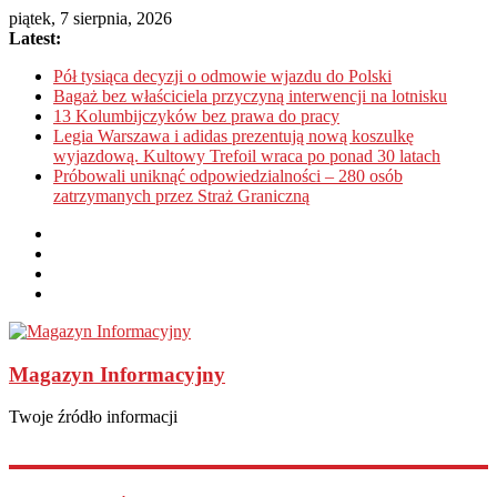
piątek, 7 sierpnia, 2026
Latest:
Pół tysiąca decyzji o odmowie wjazdu do Polski
Bagaż bez właściciela przyczyną interwencji na lotnisku
13 Kolumbijczyków bez prawa do pracy
Legia Warszawa i adidas prezentują nową koszulkę
wyjazdową. Kultowy Trefoil wraca po ponad 30 latach
Próbowali uniknąć odpowiedzialności – 280 osób
zatrzymanych przez Straż Graniczną
Magazyn Informacyjny
Twoje źródło informacji