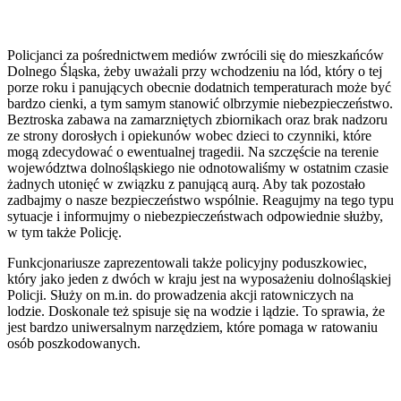
Policjanci za pośrednictwem mediów zwrócili się do mieszkańców
Dolnego Śląska, żeby uważali przy wchodzeniu na lód, który o tej
porze roku i panujących obecnie dodatnich temperaturach może być
bardzo cienki, a tym samym stanowić olbrzymie niebezpieczeństwo.
Beztroska zabawa na zamarzniętych zbiornikach oraz brak nadzoru
ze strony dorosłych i opiekunów wobec dzieci to czynniki, które
mogą zdecydować o ewentualnej tragedii. Na szczęście na terenie
województwa dolnośląskiego nie odnotowaliśmy w ostatnim czasie
żadnych utonięć w związku z panującą aurą. Aby tak pozostało
zadbajmy o nasze bezpieczeństwo wspólnie. Reagujmy na tego typu
sytuacje i informujmy o niebezpieczeństwach odpowiednie służby,
w tym także Policję.
Funkcjonariusze zaprezentowali także policyjny poduszkowiec,
który jako jeden z dwóch w kraju jest na wyposażeniu dolnośląskiej
Policji. Służy on m.in. do prowadzenia akcji ratowniczych na
lodzie. Doskonale też spisuje się na wodzie i lądzie. To sprawia, że
jest bardzo uniwersalnym narzędziem, które pomaga w ratowaniu
osób poszkodowanych.