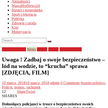
Aktualności
WawaHotNews24
Biznes i gospodarka
Sport i rekreacja
Polityka
Zdrowie i uroda
Kraj
Motoryzacja
bezpieczeństwo
News
Policja
pomoc
Uncategorized
Uwaga ! Zadbaj o swoje bezpieczeństwo –
lód na wodzie, to “krucha” sprawa
[ZDJĘCIA, FILM]
10 marca, 2018
10 marca, 2018
admin
0 Comments
bezpieczeństwo
,
Policja
,
pomoc
,
rachunek
12
Share
Tweet
SHARES
Dolnośląscy policjanci w trosce o bezpieczeństwo swoich