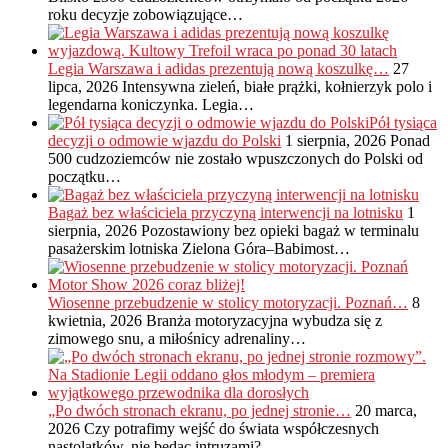
roku decyzje zobowiązujące…
Legia Warszawa i adidas prezentują nową koszulkę…
27
lipca, 2026
Intensywna zieleń, białe prążki, kołnierzyk polo i
legendarna koniczynka. Legia…
Pół tysiąca
decyzji o odmowie wjazdu do Polski
1 sierpnia, 2026
Ponad
500 cudzoziemców nie zostało wpuszczonych do Polski od
początku…
Bagaż bez właściciela przyczyną interwencji na lotnisku
1
sierpnia, 2026
Pozostawiony bez opieki bagaż w terminalu
pasażerskim lotniska Zielona Góra–Babimost…
Wiosenne przebudzenie w stolicy motoryzacji. Poznań…
8
kwietnia, 2026
Branża motoryzacyjna wybudza się z
zimowego snu, a miłośnicy adrenaliny…
„Po dwóch stronach ekranu, po jednej stronie…
20 marca,
2026
Czy potrafimy wejść do świata współczesnych
nastolatków, nie będąc intruzami?…