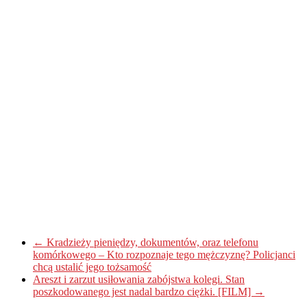
←
Kradzieży pieniędzy, dokumentów, oraz telefonu
komórkowego – Kto rozpoznaje tego mężczyznę? Policjanci
chcą ustalić jego tożsamość
Areszt i zarzut usiłowania zabójstwa kolegi. Stan
poszkodowanego jest nadal bardzo ciężki. [FILM]
→