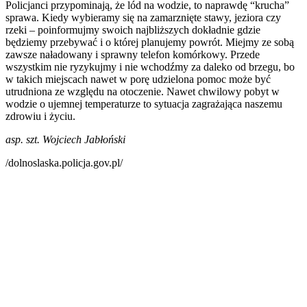
Policjanci przypominają, że lód na wodzie, to naprawdę “krucha”
sprawa. Kiedy wybieramy się na zamarznięte stawy, jeziora czy
rzeki – poinformujmy swoich najbliższych dokładnie gdzie
będziemy przebywać i o której planujemy powrót. Miejmy ze sobą
zawsze naładowany i sprawny telefon komórkowy. Przede
wszystkim nie ryzykujmy i nie wchodźmy za daleko od brzegu, bo
w takich miejscach nawet w porę udzielona pomoc może być
utrudniona ze względu na otoczenie. Nawet chwilowy pobyt w
wodzie o ujemnej temperaturze to sytuacja zagrażająca naszemu
zdrowiu i życiu.
asp. szt. Wojciech Jabłoński
/dolnoslaska.policja.gov.pl/