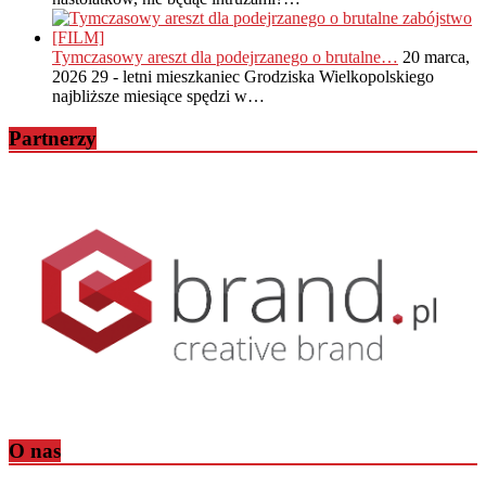
Tymczasowy areszt dla podejrzanego o brutalne…
20 marca,
2026
29 - letni mieszkaniec Grodziska Wielkopolskiego
najbliższe miesiące spędzi w…
Partnerzy
O nas