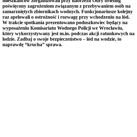
mieszkańców zorganizowali przy nabrzeżu Odry briefing
poświęcony zagrożeniom związanym z przebywaniem osób na
zamarzniętych zbiornikach wodnych. Funkcjonariusze kolejny
raz apelowali o ostrożność i rozwagę przy wchodzeniu na lód.
W trakcie spotkania prezentowano poduszkowiec będący na
wyposażeniu Komisariatu Wodnego Policji we Wrocławiu,
który wykorzystywany jest m.in. podczas akcji ratunkowych na
lodzie. Zadbaj o swoje bezpieczeństwo – lód na wodzie, to
naprawdę “krucha” sprawa.