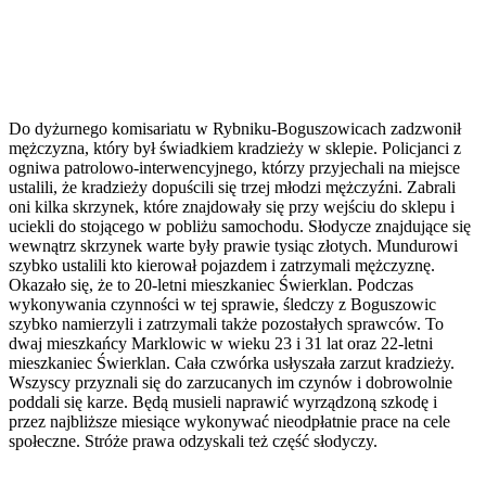
Do dyżurnego komisariatu w Rybniku-Boguszowicach zadzwonił
mężczyzna, który był świadkiem kradzieży w sklepie. Policjanci z
ogniwa patrolowo-interwencyjnego, którzy przyjechali na miejsce
ustalili, że kradzieży dopuścili się trzej młodzi mężczyźni. Zabrali
oni kilka skrzynek, które znajdowały się przy wejściu do sklepu i
uciekli do stojącego w pobliżu samochodu. Słodycze znajdujące się
wewnątrz skrzynek warte były prawie tysiąc złotych. Mundurowi
szybko ustalili kto kierował pojazdem i zatrzymali mężczyznę.
Okazało się, że to 20-letni mieszkaniec Świerklan. Podczas
wykonywania czynności w tej sprawie, śledczy z Boguszowic
szybko namierzyli i zatrzymali także pozostałych sprawców. To
dwaj mieszkańcy Marklowic w wieku 23 i 31 lat oraz 22-letni
mieszkaniec Świerklan. Cała czwórka usłyszała zarzut kradzieży.
Wszyscy przyznali się do zarzucanych im czynów i dobrowolnie
poddali się karze. Będą musieli naprawić wyrządzoną szkodę i
przez najbliższe miesiące wykonywać nieodpłatnie prace na cele
społeczne. Stróże prawa odzyskali też część słodyczy.