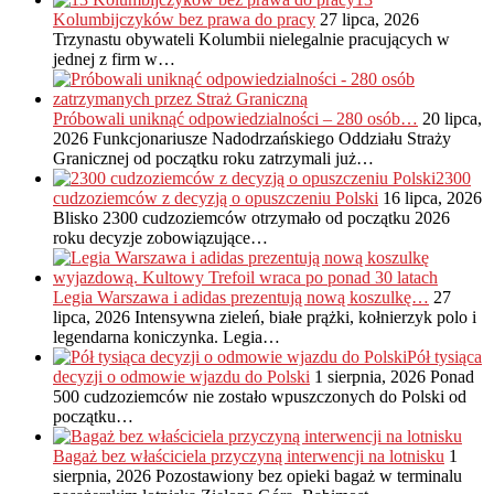
Kolumbijczyków bez prawa do pracy
27 lipca, 2026
Trzynastu obywateli Kolumbii nielegalnie pracujących w
jednej z firm w…
Próbowali uniknąć odpowiedzialności – 280 osób…
20 lipca,
2026
Funkcjonariusze Nadodrzańskiego Oddziału Straży
Granicznej od początku roku zatrzymali już…
2300
cudzoziemców z decyzją o opuszczeniu Polski
16 lipca, 2026
Blisko 2300 cudzoziemców otrzymało od początku 2026
roku decyzje zobowiązujące…
Legia Warszawa i adidas prezentują nową koszulkę…
27
lipca, 2026
Intensywna zieleń, białe prążki, kołnierzyk polo i
legendarna koniczynka. Legia…
Pół tysiąca
decyzji o odmowie wjazdu do Polski
1 sierpnia, 2026
Ponad
500 cudzoziemców nie zostało wpuszczonych do Polski od
początku…
Bagaż bez właściciela przyczyną interwencji na lotnisku
1
sierpnia, 2026
Pozostawiony bez opieki bagaż w terminalu