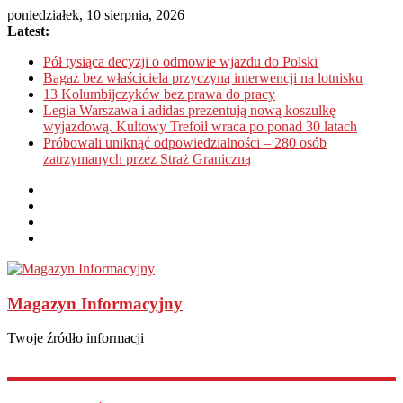
poniedziałek, 10 sierpnia, 2026
Latest:
Pół tysiąca decyzji o odmowie wjazdu do Polski
Bagaż bez właściciela przyczyną interwencji na lotnisku
13 Kolumbijczyków bez prawa do pracy
Legia Warszawa i adidas prezentują nową koszulkę
wyjazdową. Kultowy Trefoil wraca po ponad 30 latach
Próbowali uniknąć odpowiedzialności – 280 osób
zatrzymanych przez Straż Graniczną
Magazyn Informacyjny
Twoje źródło informacji