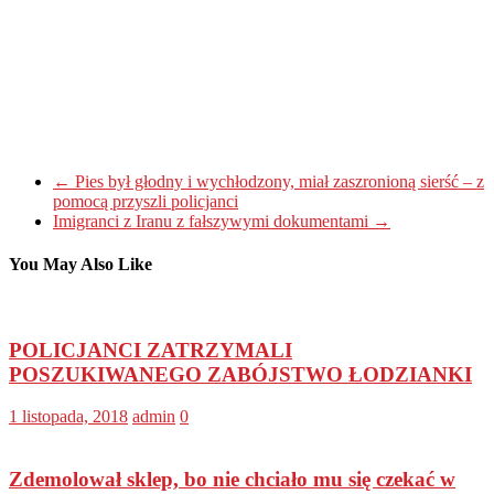
←
Pies był głodny i wychłodzony, miał zaszronioną sierść – z
pomocą przyszli policjanci
Imigranci z Iranu z fałszywymi dokumentami
→
You May Also Like
POLICJANCI ZATRZYMALI
POSZUKIWANEGO ZABÓJSTWO ŁODZIANKI
1 listopada, 2018
admin
0
Zdemolował sklep, bo nie chciało mu się czekać w