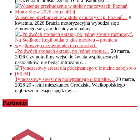
pasażerskim lotniska Zielona Góra–Babimost…
Wiosenne przebudzenie w stolicy motoryzacji. Poznań…
8
kwietnia, 2026
Branża motoryzacyjna wybudza się z
zimowego snu, a miłośnicy adrenaliny…
„Po dwóch stronach ekranu, po jednej stronie…
20 marca,
2026
Czy potrafimy wejść do świata współczesnych
nastolatków, nie będąc intruzami?…
Tymczasowy areszt dla podejrzanego o brutalne…
20 marca,
2026
29 - letni mieszkaniec Grodziska Wielkopolskiego
najbliższe miesiące spędzi w…
Partnerzy