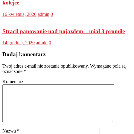
kolejce
16 kwietnia, 2020
admin
0
Stracił panowanie nad pojazdem – miał 3 promile
14 grudnia, 2020
admin
0
Dodaj komentarz
Twój adres e-mail nie zostanie opublikowany.
Wymagane pola są
oznaczone
*
Komentarz
Nazwa
*