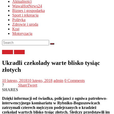
Aktualności
WawaHotNews24
Biznes i gospodarka
Sport i rekreacja
Polityka
Zdrowie i uroda
Kraj
Motoryzacja
Policja
śląskie
Ukradli czekolady warte blisko tysiąc
złotych
10 lutego, 2018
10 lutego, 2018
admin
0 Comments
7
Share
Tweet
SHARES
Dzięki informacji od świadka, policjanci z ogniwa patrolowo-
interwencyjnego komisariatu w Rybniku-Boguszowicach
zatrzymali czterech mężczyzn podejrzanych o kradzież
czekolad wartych blisko tysiąc złotych. Śledczy przedstawili im