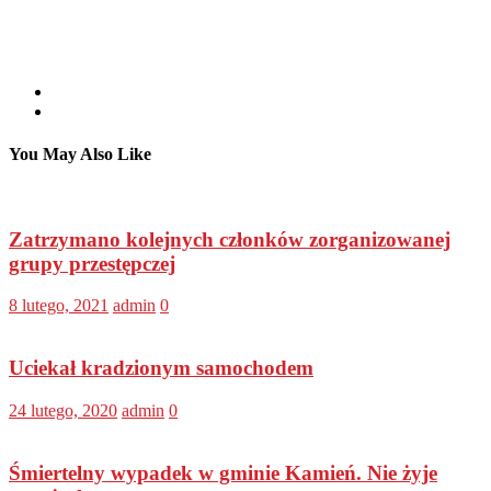
You May Also Like
Zatrzymano kolejnych członków zorganizowanej
grupy przestępczej
8 lutego, 2021
admin
0
Uciekał kradzionym samochodem
24 lutego, 2020
admin
0
Śmiertelny wypadek w gminie Kamień. Nie żyje