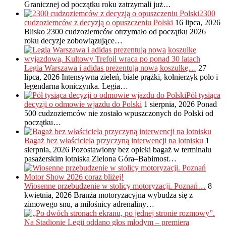
Granicznej od początku roku zatrzymali już…
2300
cudzoziemców z decyzją o opuszczeniu Polski
16 lipca, 2026
Blisko 2300 cudzoziemców otrzymało od początku 2026
roku decyzje zobowiązujące…
Legia Warszawa i adidas prezentują nową koszulkę…
27
lipca, 2026
Intensywna zieleń, białe prążki, kołnierzyk polo i
legendarna koniczynka. Legia…
Pół tysiąca
decyzji o odmowie wjazdu do Polski
1 sierpnia, 2026
Ponad
500 cudzoziemców nie zostało wpuszczonych do Polski od
początku…
Bagaż bez właściciela przyczyną interwencji na lotnisku
1
sierpnia, 2026
Pozostawiony bez opieki bagaż w terminalu
pasażerskim lotniska Zielona Góra–Babimost…
Wiosenne przebudzenie w stolicy motoryzacji. Poznań…
8
kwietnia, 2026
Branża motoryzacyjna wybudza się z
zimowego snu, a miłośnicy adrenaliny…