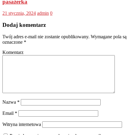
pasażerka
21 stycznia, 2024
admin
0
Dodaj komentarz
Twój adres e-mail nie zostanie opublikowany.
Wymagane pola są
oznaczone
*
Komentarz
Nazwa
*
Email
*
Witryna internetowa