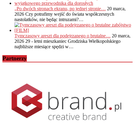
„Po dwóch stronach ekranu, po jednej stronie…
20 marca,
2026
Czy potrafimy wejść do świata współczesnych
nastolatków, nie będąc intruzami?…
Tymczasowy areszt dla podejrzanego o brutalne…
20 marca,
2026
29 - letni mieszkaniec Grodziska Wielkopolskiego
najbliższe miesiące spędzi w…
Partnerzy