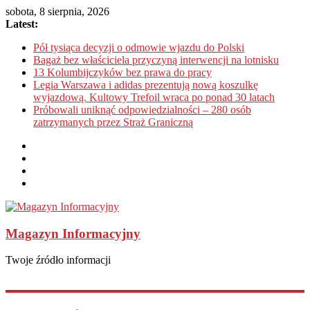
sobota, 8 sierpnia, 2026
Latest:
Pół tysiąca decyzji o odmowie wjazdu do Polski
Bagaż bez właściciela przyczyną interwencji na lotnisku
13 Kolumbijczyków bez prawa do pracy
Legia Warszawa i adidas prezentują nową koszulkę
wyjazdową. Kultowy Trefoil wraca po ponad 30 latach
Próbowali uniknąć odpowiedzialności – 280 osób
zatrzymanych przez Straż Graniczną
Magazyn Informacyjny
Twoje źródło informacji