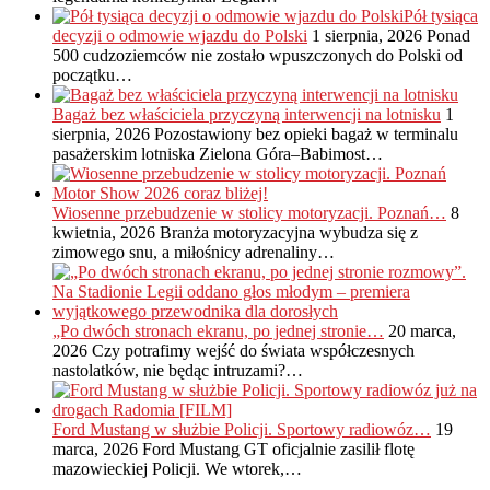
Pół tysiąca
decyzji o odmowie wjazdu do Polski
1 sierpnia, 2026
Ponad
500 cudzoziemców nie zostało wpuszczonych do Polski od
początku…
Bagaż bez właściciela przyczyną interwencji na lotnisku
1
sierpnia, 2026
Pozostawiony bez opieki bagaż w terminalu
pasażerskim lotniska Zielona Góra–Babimost…
Wiosenne przebudzenie w stolicy motoryzacji. Poznań…
8
kwietnia, 2026
Branża motoryzacyjna wybudza się z
zimowego snu, a miłośnicy adrenaliny…
„Po dwóch stronach ekranu, po jednej stronie…
20 marca,
2026
Czy potrafimy wejść do świata współczesnych
nastolatków, nie będąc intruzami?…
Ford Mustang w służbie Policji. Sportowy radiowóz…
19
marca, 2026
Ford Mustang GT oficjalnie zasilił flotę
mazowieckiej Policji. We wtorek,…