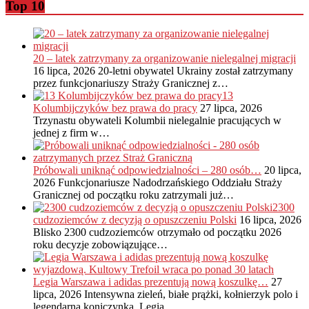
Top 10
20 – latek zatrzymany za organizowanie nielegalnej migracji
16 lipca, 2026
20-letni obywatel Ukrainy został zatrzymany
przez funkcjonariuszy Straży Granicznej z…
13
Kolumbijczyków bez prawa do pracy
27 lipca, 2026
Trzynastu obywateli Kolumbii nielegalnie pracujących w
jednej z firm w…
Próbowali uniknąć odpowiedzialności – 280 osób…
20 lipca,
2026
Funkcjonariusze Nadodrzańskiego Oddziału Straży
Granicznej od początku roku zatrzymali już…
2300
cudzoziemców z decyzją o opuszczeniu Polski
16 lipca, 2026
Blisko 2300 cudzoziemców otrzymało od początku 2026
roku decyzje zobowiązujące…
Legia Warszawa i adidas prezentują nową koszulkę…
27
lipca, 2026
Intensywna zieleń, białe prążki, kołnierzyk polo i
legendarna koniczynka. Legia…