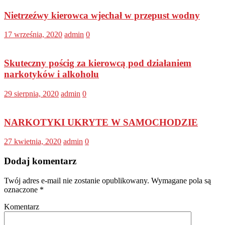
Nietrzeźwy kierowca wjechał w przepust wodny
17 września, 2020
admin
0
Skuteczny pościg za kierowcą pod działaniem
narkotyków i alkoholu
29 sierpnia, 2020
admin
0
NARKOTYKI UKRYTE W SAMOCHODZIE
27 kwietnia, 2020
admin
0
Dodaj komentarz
Twój adres e-mail nie zostanie opublikowany.
Wymagane pola są
oznaczone
*
Komentarz