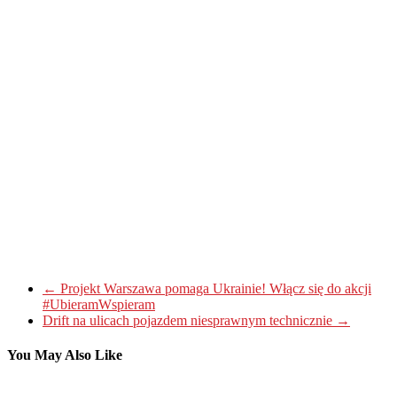
←
Projekt Warszawa pomaga Ukrainie! Włącz się do akcji
#UbieramWspieram
Drift na ulicach pojazdem niesprawnym technicznie
→
You May Also Like