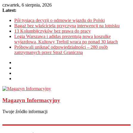
czwartek, 6 sierpnia, 2026
Latest:
Pół tysiąca decyzji o odmowie wjazdu do Polski
Bagaż bez właściciela przyczyną interwencji na lotnisku
13 Kolumbijczyków bez prawa do pracy
Legia Warszawa i adidas prezentują nową koszulkę
wyjazdową. Kultowy Trefoil wraca po ponad 30 latach
Próbowali uniknąć odpowiedzialności – 280 osób
zatrzymanych przez Straż Graniczną
Magazyn Informacyjny
Twoje źródło informacji