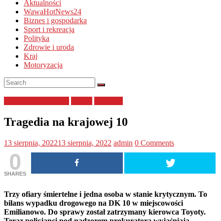
Aktualności
WawaHotNews24
Biznes i gospodarka
Sport i rekreacja
Polityka
Zdrowie i uroda
Kraj
Motoryzacja
kujawsko-pomorskie
Policja
wypadek
Tragedia na krajowej 10
13 sierpnia, 2022
13 sierpnia, 2022
admin
0 Comments
0
SHARES
Trzy ofiary śmiertelne i jedna osoba w stanie krytycznym. To
bilans wypadku drogowego na DK 10 w miejscowości
Emilianowo. Do sprawy został zatrzymany kierowca Toyoty.
Teraz policjanci pod nadzorem prokuratora wyjaśniają