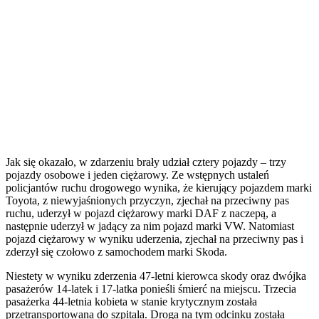
Jak się okazało, w zdarzeniu brały udział cztery pojazdy – trzy
pojazdy osobowe i jeden ciężarowy. Ze wstępnych ustaleń
policjantów ruchu drogowego wynika, że kierujący pojazdem marki
Toyota, z niewyjaśnionych przyczyn, zjechał na przeciwny pas
ruchu, uderzył w pojazd ciężarowy marki DAF z naczepą, a
następnie uderzył w jadący za nim pojazd marki VW. Natomiast
pojazd ciężarowy w wyniku uderzenia, zjechał na przeciwny pas i
zderzył się czołowo z samochodem marki Skoda.
Niestety w wyniku zderzenia 47-letni kierowca skody oraz dwójka
pasażerów 14-latek i 17-latka ponieśli śmierć na miejscu. Trzecia
pasażerka 44-letnia kobieta w stanie krytycznym została
przetransportowana do szpitala. Droga na tym odcinku została