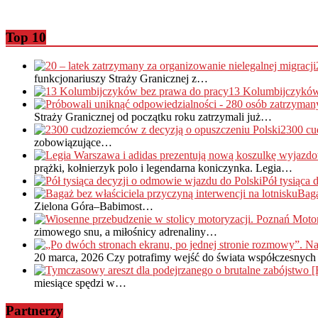
Top 10
funkcjonariuszy Straży Granicznej z…
13 Kolumbijczyków
Straży Granicznej od początku roku zatrzymali już…
2300 cu
zobowiązujące…
prążki, kołnierzyk polo i legendarna koniczynka. Legia…
Pół tysiąca
Baga
Zielona Góra–Babimost…
zimowego snu, a miłośnicy adrenaliny…
20 marca, 2026
Czy potrafimy wejść do świata współczesnych 
miesiące spędzi w…
Partnerzy