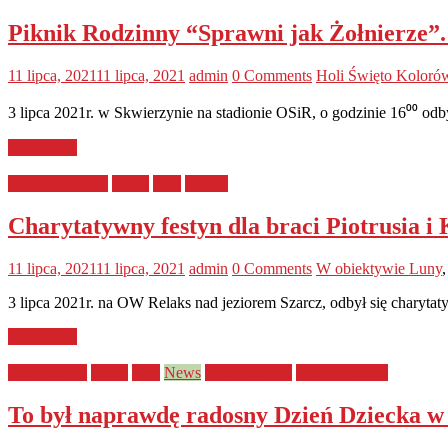
Piknik Rodzinny “Sprawni jak Żołnierze”.
11 lipca, 2021
11 lipca, 2021
admin
0 Comments
Holi Święto Koloró
3 lipca 2021r. w Skwierzynie na stadionie OSiR, o godzinie 16⁰⁰ odb
Read more
bezpieczeństwo
dzieci
Kraj
pomoc
Charytatywny festyn dla braci Piotrusia i 
11 lipca, 2021
11 lipca, 2021
admin
0 Comments
W obiektywie Luny
3 lipca 2021r. na OW Relaks nad jeziorem Szarcz, odbył się charytaty
Read more
Ciekawostki
dzieci
Kraj
News
Straż Pożarna
Uncategorized
To był naprawdę radosny Dzień Dziecka 