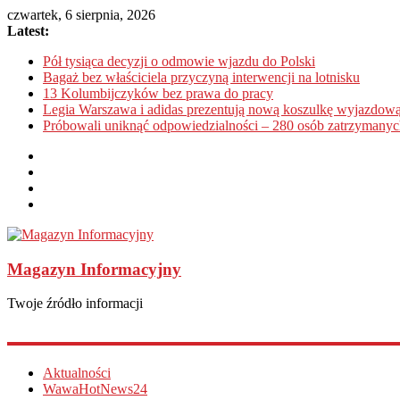
czwartek, 6 sierpnia, 2026
Latest:
Pół tysiąca decyzji o odmowie wjazdu do Polski
Bagaż bez właściciela przyczyną interwencji na lotnisku
13 Kolumbijczyków bez prawa do pracy
Legia Warszawa i adidas prezentują nową koszulkę wyjazdową
Próbowali uniknąć odpowiedzialności – 280 osób zatrzymanyc
Magazyn Informacyjny
Twoje źródło informacji
Aktualności
WawaHotNews24