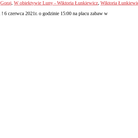
,
Goraj
,
W obiektywie Luny - Wiktoria Łunkiewicz
,
Wiktoria Łunkiewi
! 6 czerwca 2021r. o godzinie 15:00 na placu zabaw w