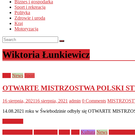
Biznes i gospodarka
Sport i rekreacja
Polityka
Zdrowie i uroda
Kraj
Motoryzacja
Wiktoria Łunkiewicz
Kraj
News
Sport
OTWARTE MISTRZOSTWA POLSKI STR
16 sierpnia, 2021
16 sierpnia, 2021
admin
0 Comments
MISTRZOST
14.08.2021 roku w Świebodzinie odbyły się OTWARTE MISTRZ
Read more
bezpieczeństwo
Ciekawostki
dzieci
Kraj
Kultura
News
Uncategorize