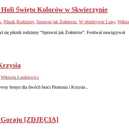
 Holi Święto Kolorów w Skwierzynie
w
,
Piknik Rodzinny
,
Sprawni jak Żołnierze
,
W obiektywie Luny
,
Wikto
ył się piknik rodzinny “Sprawni jak Żołnierze”. Festiwal nawiązywał
Krzysia
,
Wiktoria Łunkiewicz
wny festyn dla dwóch braci Piotrusia i Krzysia ,
w Goraju [ZDJĘCIA]