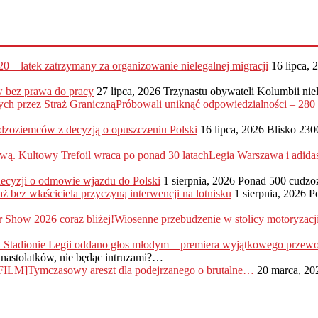
20 – latek zatrzymany za organizowanie nielegalnej migracji
16 lipca, 
 bez prawa do pracy
27 lipca, 2026
Trzynastu obywateli Kolumbii nie
Próbowali uniknąć odpowiedzialności – 28
dzoziemców z decyzją o opuszczeniu Polski
16 lipca, 2026
Blisko 230
Legia Warszawa i adida
 decyzji o odmowie wjazdu do Polski
1 sierpnia, 2026
Ponad 500 cudzo
ż bez właściciela przyczyną interwencji na lotnisku
1 sierpnia, 2026
P
Wiosenne przebudzenie w stolicy motoryzac
nastolatków, nie będąc intruzami?…
Tymczasowy areszt dla podejrzanego o brutalne…
20 marca, 20