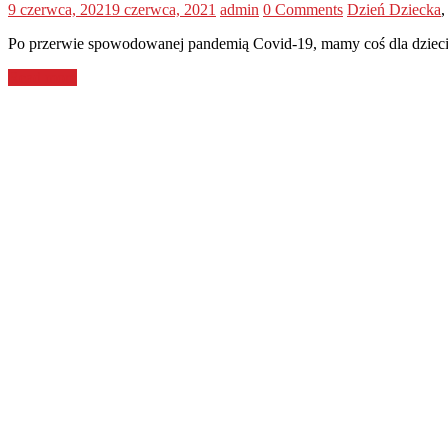
9 czerwca, 2021
9 czerwca, 2021
admin
0 Comments
Dzień Dziecka
Po przerwie spowodowanej pandemią Covid-19, mamy coś dla dzieci 
Read more