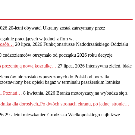
2026
20-letni obywatel Ukrainy został zatrzymany przez
legalnie pracujących w jednej z firm w…
0 osób…
20 lipca, 2026
Funkcjonariusze Nadodrzańskiego Oddziału
0 cudzoziemców otrzymało od początku 2026 roku decyzje
s prezentują nową koszulkę…
27 lipca, 2026
Intensywna zieleń, białe
ziemców nie zostało wpuszczonych do Polski od początku…
ozostawiony bez opieki bagaż w terminalu pasażerskim lotniska
ji. Poznań…
8 kwietnia, 2026
Branża motoryzacyjna wybudza się z
„Po dwóch stronach ekranu, po jednej stronie…
26
29 - letni mieszkaniec Grodziska Wielkopolskiego najbliższe