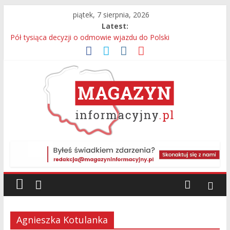
piątek, 7 sierpnia, 2026
Latest:
Pół tysiąca decyzji o odmowie wjazdu do Polski
Bagaż bez właściciela przyczyną interwencji na lotnisku
13 Kolumbijczyków bez prawa do pracy
Legia Warszawa i adidas prezentują nową koszulkę
wyjazdową. Kultowy Trefoil wraca po ponad 30 latach
Próbowali uniknąć odpowiedzialności – 280 osób
zatrzymanych przez Straż Graniczną
Agnieszka Kotulanka