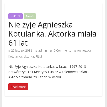
Kultura
News
Nie żyje Agnieszka
Kotulanka. Aktorka miała
61 lat
25 lutego, 2018
admin
0 Comments
Agnieszka
,
,
Kotulanka
aktorka
FILM
Nie żyje Agnieszka Kotulanka, w latach 1997-2013
odtwórczyni roli Krystyny Lubicz w telenoweli “Klan”.
Aktorka zmarła 20 lutego w wieku
Read more