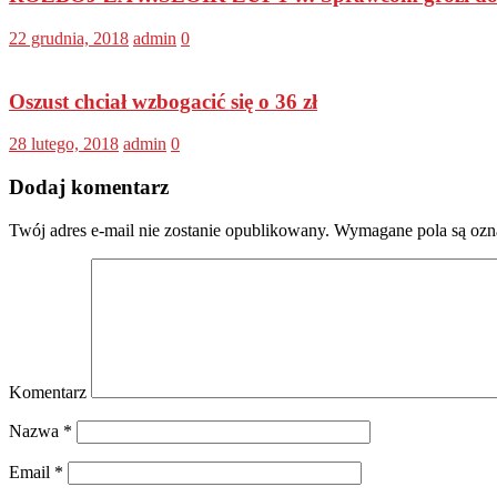
22 grudnia, 2018
admin
0
Oszust chciał wzbogacić się o 36 zł
28 lutego, 2018
admin
0
Dodaj komentarz
Twój adres e-mail nie zostanie opublikowany.
Wymagane pola są oz
Komentarz
Nazwa
*
Email
*