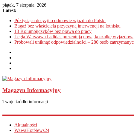
piątek, 7 sierpnia, 2026
Latest:
Pół tysiąca decyzji o odmowie wjazdu do Polski
Bagaż bez właściciela przyczyną interwencji na lotnisku
13 Kolumbijczyków bez prawa do pracy
Legia Warszawa i adidas prezentują nową koszulkę wyjazdową
Próbowali uniknąć odpowiedzialności – 280 osób zatrzymanyc
Magazyn Informacyjny
Twoje źródło informacji
Aktualności
WawaHotNews24