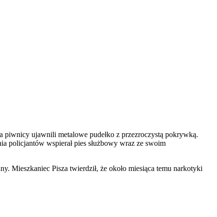
nia piwnicy ujawnili metalowe pudełko z przezroczystą pokrywką.
nia policjantów wspierał pies służbowy wraz ze swoim
y. Mieszkaniec Pisza twierdził, że około miesiąca temu narkotyki