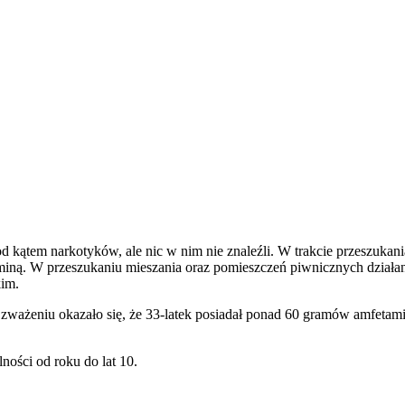
od kątem narkotyków, ale nic w nim nie znaleźli. W trakcie przeszuka
taminą. W przeszukaniu mieszania oraz pomieszczeń piwnicznych działa
im.
zważeniu okazało się, że 33-latek posiadał ponad 60 gramów amfetamin
ności od roku do lat 10.