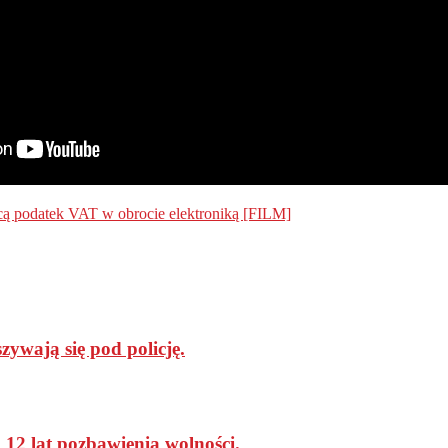
ą podatek VAT w obrocie elektroniką [FILM]
ywają się pod policję.
 lat pozbawienia wolności.