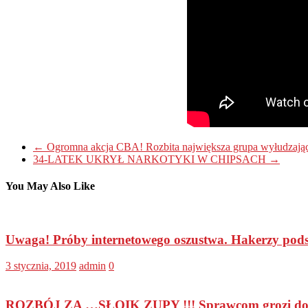
←
Ogromna akcja CBA! Rozbita największa grupa wyłudzając
34-LATEK UKRYŁ NARKOTYKI W CHIPSACH
→
You May Also Like
Uwaga! Próby internetowego oszustwa. Hakerzy podsz
3 stycznia, 2019
admin
0
ROZBÓJ ZA …SŁOIK ZUPY !!! Sprawcom grozi do 12