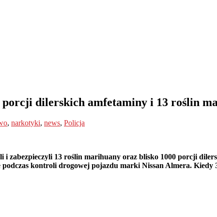
 porcji dilerskich amfetaminy i 13 roślin m
two
,
narkotyki
,
news
,
Policja
i i zabezpieczyli 13 roślin marihuany oraz blisko 1000 porcji dil
jące podczas kontroli drogowej pojazdu marki Nissan Almera. Kie