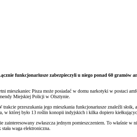
Łącznie funkcjonariusze zabezpieczyli u niego ponad 60 gramów am
-letni mieszkaniec Pisza może posiadać w domu narkotyki w postaci amf
ndy Miejskiej Policji w Olsztynie.
rakcie przeszukania jego mieszkania funkcjonariusze znaleźli słoik, 
 w której było 13 roślin konopii indyjskich i kilka dopiero kiełkujący
źnie zainteresowany zwłaszcza jednym pomieszczeniem. To właśnie w nim
 stała waga elektroniczna.