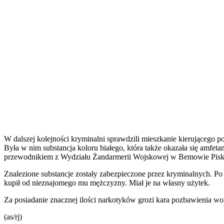
W dalszej kolejności kryminalni sprawdzili mieszkanie kierującego p
Była w nim substancja koloru białego, która także okazała się amfe
przewodnikiem z Wydziału Żandarmerii Wojskowej w Bemowie Pisk
Znalezione substancje zostały zabezpieczone przez kryminalnych. Po 
kupił od nieznajomego mu mężczyzny. Miał je na własny użytek.
Za posiadanie znacznej ilości narkotyków grozi kara pozbawienia wol
(as/rj)