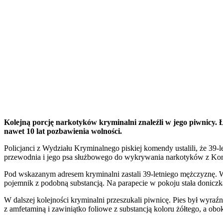
Kolejną porcję narkotyków kryminalni znaleźli w jego piwnicy. 
nawet 10 lat pozbawienia wolności.
Policjanci z Wydziału Kryminalnego piskiej komendy ustalili, że 39
przewodnia i jego psa służbowego do wykrywania narkotyków z Kome
Pod wskazanym adresem kryminalni zastali 39-letniego mężczyznę. W t
pojemnik z podobną substancją. Na parapecie w pokoju stała doniczka,
W dalszej kolejności kryminalni przeszukali piwnicę. Pies był wyra
z amfetaminą i zawiniątko foliowe z substancją koloru żółtego, a obok