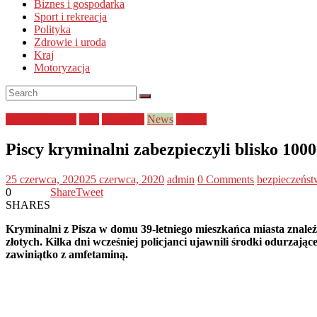
Biznes i gospodarka
Sport i rekreacja
Polityka
Zdrowie i uroda
Kraj
Motoryzacja
bezpieczeństwo
Kraj
narkotyki
News
Policja
Piscy kryminalni zabezpieczyli blisko 1000
25 czerwca, 2020
25 czerwca, 2020
admin
0 Comments
bezpieczeńs
0
Share
Tweet
SHARES
Kryminalni z Pisza w domu 39-letniego mieszkańca miasta znaleźl
złotych. Kilka dni wcześniej policjanci ujawnili środki odurza
zawiniątko z amfetaminą.