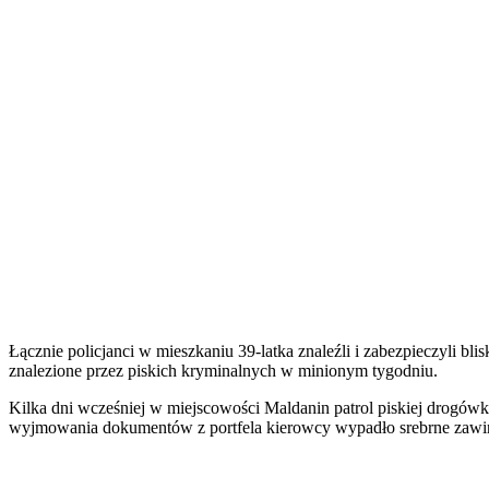
Łącznie policjanci w mieszkaniu 39-latka znaleźli i zabezpieczyli b
znalezione przez piskich kryminalnych w minionym tygodniu.
Kilka dni wcześniej w miejscowości Maldanin patrol piskiej drogówki
wyjmowania dokumentów z portfela kierowcy wypadło srebrne zawiniątk