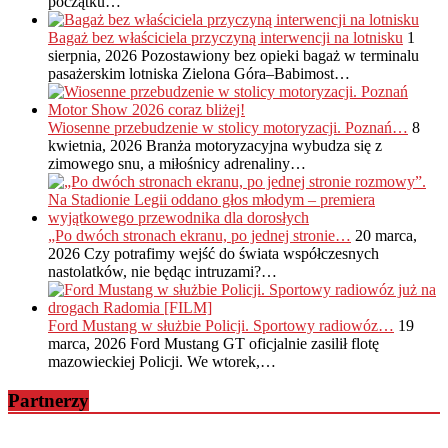
początku…
Bagaż bez właściciela przyczyną interwencji na lotnisku
1
sierpnia, 2026
Pozostawiony bez opieki bagaż w terminalu
pasażerskim lotniska Zielona Góra–Babimost…
Wiosenne przebudzenie w stolicy motoryzacji. Poznań…
8
kwietnia, 2026
Branża motoryzacyjna wybudza się z
zimowego snu, a miłośnicy adrenaliny…
„Po dwóch stronach ekranu, po jednej stronie…
20 marca,
2026
Czy potrafimy wejść do świata współczesnych
nastolatków, nie będąc intruzami?…
Ford Mustang w służbie Policji. Sportowy radiowóz…
19
marca, 2026
Ford Mustang GT oficjalnie zasilił flotę
mazowieckiej Policji. We wtorek,…
Partnerzy