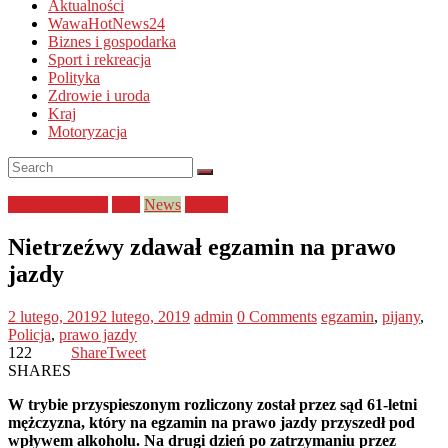
Aktualności
WawaHotNews24
Biznes i gospodarka
Sport i rekreacja
Polityka
Zdrowie i uroda
Kraj
Motoryzacja
bezpieczeństwo
Kraj
News
Policja
Nietrzeźwy zdawał egzamin na prawo
jazdy
2 lutego, 2019
2 lutego, 2019
admin
0 Comments
egzamin
,
pijany
,
Policja
,
prawo jazdy
122
Share
Tweet
SHARES
W trybie przyspieszonym rozliczony został przez sąd 61-letni
mężczyzna, który na egzamin na prawo jazdy przyszedł pod
wpływem alkoholu. Na drugi dzień po zatrzymaniu przez