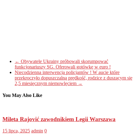
←
Obywatele Ukrainy próbowali skorumpować
funkcjonariuszy SG. Oferowali gotówkę w euro !
Niecodzienna interwencja policjantów ! W aucie które
przekroczyło dopuszczalną prędkość, rodzice z duszącym się
2,5 miesięcznym niemowlęciem
→
You May Also Like
Mileta Rajović zawodnikiem Legii Warszawa
15 lipca, 2025
admin
0