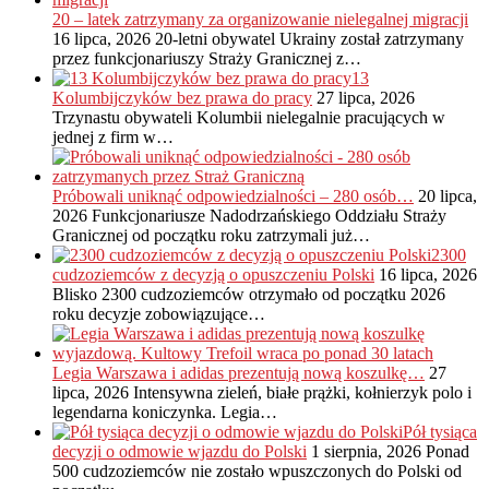
20 – latek zatrzymany za organizowanie nielegalnej migracji
16 lipca, 2026
20-letni obywatel Ukrainy został zatrzymany
przez funkcjonariuszy Straży Granicznej z…
13
Kolumbijczyków bez prawa do pracy
27 lipca, 2026
Trzynastu obywateli Kolumbii nielegalnie pracujących w
jednej z firm w…
Próbowali uniknąć odpowiedzialności – 280 osób…
20 lipca,
2026
Funkcjonariusze Nadodrzańskiego Oddziału Straży
Granicznej od początku roku zatrzymali już…
2300
cudzoziemców z decyzją o opuszczeniu Polski
16 lipca, 2026
Blisko 2300 cudzoziemców otrzymało od początku 2026
roku decyzje zobowiązujące…
Legia Warszawa i adidas prezentują nową koszulkę…
27
lipca, 2026
Intensywna zieleń, białe prążki, kołnierzyk polo i
legendarna koniczynka. Legia…
Pół tysiąca
decyzji o odmowie wjazdu do Polski
1 sierpnia, 2026
Ponad
500 cudzoziemców nie zostało wpuszczonych do Polski od