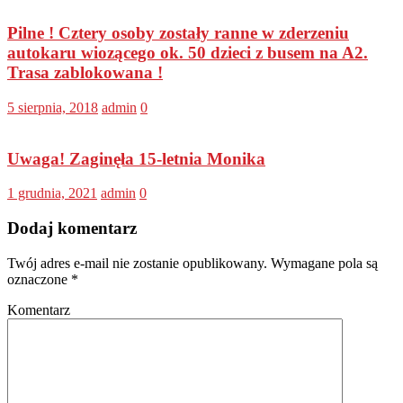
Pilne ! Cztery osoby zostały ranne w zderzeniu
autokaru wiozącego ok. 50 dzieci z busem na A2.
Trasa zablokowana !
5 sierpnia, 2018
admin
0
Uwaga! Zaginęła 15-letnia Monika
1 grudnia, 2021
admin
0
Dodaj komentarz
Twój adres e-mail nie zostanie opublikowany.
Wymagane pola są
oznaczone
*
Komentarz