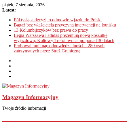
piątek, 7 sierpnia, 2026
Latest:
Pół tysiąca decyzji o odmowie wjazdu do Polski
Bagaż bez właściciela przyczyną interwencji na lotnisku
13 Kolumbijczyków bez prawa do pracy
Legia Warszawa i adidas prezentują nową koszulkę
wyjazdową. Kultowy Trefoil wraca po ponad 30 latach
Próbowali uniknąć odpowiedzialności – 280 osób
zatrzymanych przez Straż Graniczną
Magazyn Informacyjny
Twoje źródło informacji