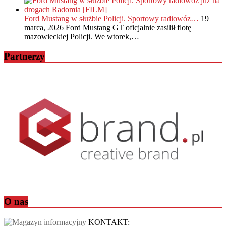
Ford Mustang w służbie Policji. Sportowy radiowóz…
19
marca, 2026
Ford Mustang GT oficjalnie zasilił flotę
mazowieckiej Policji. We wtorek,…
Partnerzy
O nas
KONTAKT: