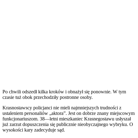
Po chwili odszedł kilka kroków i obnażył się ponownie. W tym
czasie tuż obok przechodziły postronne osoby.
Krasnostawscy policjanci nie mieli najmniejszych trudności z
ustaleniem personaliów „aktora”. Jest on dobrze znany miejscowym
funkcjonariuszom. 38—letni mieszkaniec Krasnegostawu usłyszał
już zarzut dopuszczenia się publicznie nieobyczajnego wybryku. O
wysokości kary zadecyduje sąd.