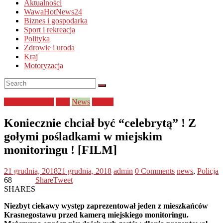
Aktualności
WawaHotNews24
Biznes i gospodarka
Sport i rekreacja
Polityka
Zdrowie i uroda
Kraj
Motoryzacja
bezpieczeństwo
Kraj
News
Policja
Koniecznie chciał być “celebrytą” ! Z
gołymi pośladkami w miejskim
monitoringu ! [FILM]
21 grudnia, 2018
21 grudnia, 2018
admin
0 Comments
news
,
Policja
68
Share
Tweet
SHARES
Niezbyt ciekawy występ zaprezentował jeden z mieszkańców
Krasnegostawu przed kamerą miejskiego monitoringu.