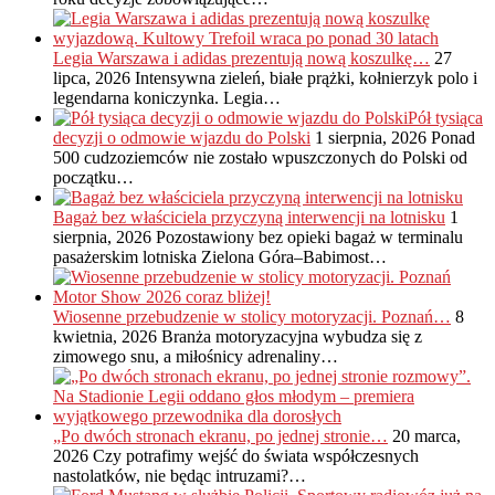
Legia Warszawa i adidas prezentują nową koszulkę…
27
lipca, 2026
Intensywna zieleń, białe prążki, kołnierzyk polo i
legendarna koniczynka. Legia…
Pół tysiąca
decyzji o odmowie wjazdu do Polski
1 sierpnia, 2026
Ponad
500 cudzoziemców nie zostało wpuszczonych do Polski od
początku…
Bagaż bez właściciela przyczyną interwencji na lotnisku
1
sierpnia, 2026
Pozostawiony bez opieki bagaż w terminalu
pasażerskim lotniska Zielona Góra–Babimost…
Wiosenne przebudzenie w stolicy motoryzacji. Poznań…
8
kwietnia, 2026
Branża motoryzacyjna wybudza się z
zimowego snu, a miłośnicy adrenaliny…
„Po dwóch stronach ekranu, po jednej stronie…
20 marca,
2026
Czy potrafimy wejść do świata współczesnych
nastolatków, nie będąc intruzami?…