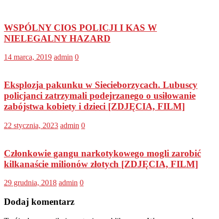
WSPÓLNY CIOS POLICJI I KAS W
NIELEGALNY HAZARD
14 marca, 2019
admin
0
Eksplozja pakunku w Siecieborzycach. Lubuscy
policjanci zatrzymali podejrzanego o usiłowanie
zabójstwa kobiety i dzieci [ZDJĘCIA, FILM]
22 stycznia, 2023
admin
0
Członkowie gangu narkotykowego mogli zarobić
kilkanaście milionów złotych [ZDJĘCIA, FILM]
29 grudnia, 2018
admin
0
Dodaj komentarz