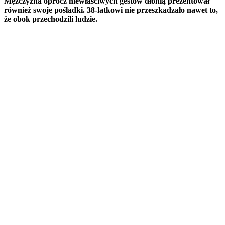
Mężczyzna oprócz niewłaściwych gestów dłonią prezentował
również swoje pośladki. 38-latkowi nie przeszkadzało nawet to,
że obok przechodzili ludzie.