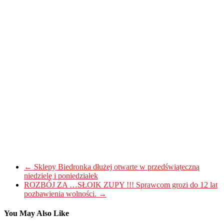
←
Sklepy Biedronka dłużej otwarte w przedświąteczną
niedzielę i poniedziałek
ROZBÓJ ZA …SŁOIK ZUPY !!! Sprawcom grozi do 12 lat
pozbawienia wolności.
→
You May Also Like