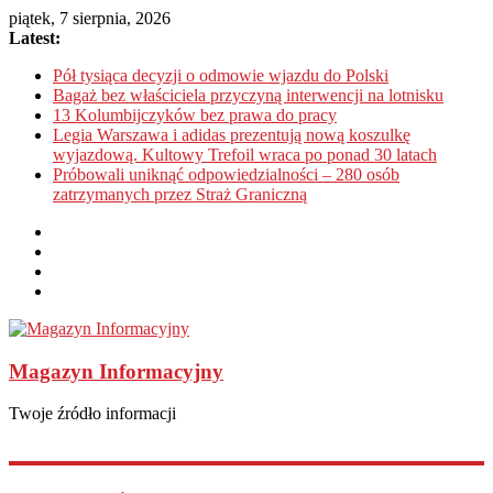
piątek, 7 sierpnia, 2026
Latest:
Pół tysiąca decyzji o odmowie wjazdu do Polski
Bagaż bez właściciela przyczyną interwencji na lotnisku
13 Kolumbijczyków bez prawa do pracy
Legia Warszawa i adidas prezentują nową koszulkę
wyjazdową. Kultowy Trefoil wraca po ponad 30 latach
Próbowali uniknąć odpowiedzialności – 280 osób
zatrzymanych przez Straż Graniczną
Magazyn Informacyjny
Twoje źródło informacji