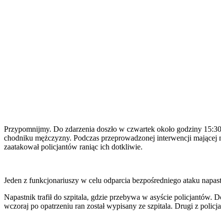
Przypomnijmy. Do zdarzenia doszło w czwartek około godziny 15:30 
chodniku mężczyzny. Podczas przeprowadzonej interwencji mającej na
zaatakował policjantów raniąc ich dotkliwie.
Jeden z funkcjonariuszy w celu odparcia bezpośredniego ataku napas
Napastnik trafił do szpitala, gdzie przebywa w asyście policjantów. 
wczoraj po opatrzeniu ran został wypisany ze szpitala. Drugi z polic