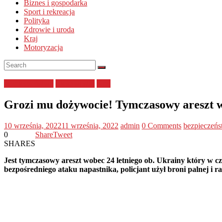
Biznes i gospodarka
Sport i rekreacja
Polityka
Zdrowie i uroda
Kraj
Motoryzacja
bezpieczeństwo
Ciekawostki
Kraj
Grozi mu dożywocie! Tymczasowy areszt w
10 września, 2022
11 września, 2022
admin
0 Comments
bezpieczeń
0
Share
Tweet
SHARES
Jest tymczasowy areszt wobec 24 letniego ob. Ukrainy który w 
bezpośredniego ataku napastnika, policjant użył broni palnej i 