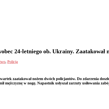
obec 24-letniego ob. Ukrainy. Zaatakował 
stwo
,
Policja
czwartek zaatakował nożem dwóch policjantów. Do zdarzenia dosz
ranił mężczyznę w nogę. Napastnik usłyszał zarzuty usiłowania zab