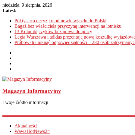
niedziela, 9 sierpnia, 2026
Latest:
Pół tysiąca decyzji o odmowie wjazdu do Polski
Bagaż bez właściciela przyczyną interwencji na lotnisku
13 Kolumbijczyków bez prawa do pracy
Legia Warszawa i adidas prezentują nową koszulkę wyjazdową
Próbowali uniknąć odpowiedzialności – 280 osób zatrzymanyc
Magazyn Informacyjny
Twoje źródło informacji
Aktualności
WawaHotNews24