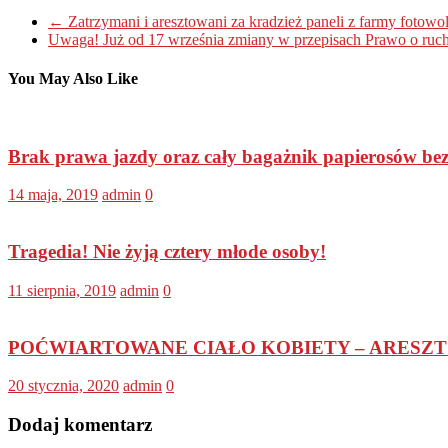
←
Zatrzymani i aresztowani za kradzież paneli z farmy fotowolt
Uwaga! Już od 17 września zmiany w przepisach Prawo o r
You May Also Like
Brak prawa jazdy oraz cały bagażnik papierosów bez 
14 maja, 2019
admin
0
Tragedia! Nie żyją cztery młode osoby!
11 sierpnia, 2019
admin
0
POĆWIARTOWANE CIAŁO KOBIETY – ARESZT D
20 stycznia, 2020
admin
0
Dodaj komentarz