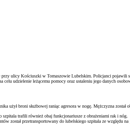
przy ulicy Kościuszki w Tomaszowie Lubelskim. Policjanci pojawili 
 celu udzielenie leżącemu pomocy oraz ustaleniu jego danych osobowy
tnika użył broni służbowej raniąc agresora w nogę. Mężczyzna został 
Do szpitala trafili również obaj funkcjonariusze z obrażeniami rak i n
jantów został przetransportowany do lubelskiego szpitala ze względu na