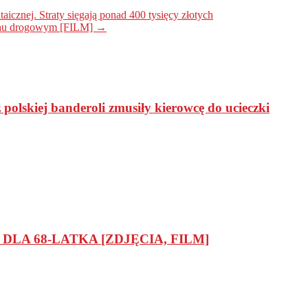
aicznej. Straty sięgają ponad 400 tysięcy złotych
uchu drogowym [FILM]
→
polskiej banderoli zmusiły kierowcę do ucieczki
LA 68-LATKA [ZDJĘCIA, FILM]