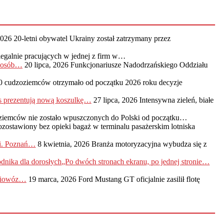
2026
20-letni obywatel Ukrainy został zatrzymany przez
legalnie pracujących w jednej z firm w…
0 osób…
20 lipca, 2026
Funkcjonariusze Nadodrzańskiego Oddziału
0 cudzoziemców otrzymało od początku 2026 roku decyzje
s prezentują nową koszulkę…
27 lipca, 2026
Intensywna zieleń, białe
ziemców nie zostało wpuszczonych do Polski od początku…
ozostawiony bez opieki bagaż w terminalu pasażerskim lotniska
ji. Poznań…
8 kwietnia, 2026
Branża motoryzacyjna wybudza się z
„Po dwóch stronach ekranu, po jednej stronie…
adiowóz…
19 marca, 2026
Ford Mustang GT oficjalnie zasilił flotę