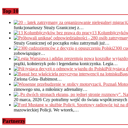
Top 10
funkcjonariuszy Straży Granicznej z…
13 Kolumbijczyków
Straży Granicznej od początku roku zatrzymali już…
2300 cu
zobowiązujące…
prążki, kołnierzyk polo i legendarna koniczynka. Legia…
Pół tysiąca
Baga
Zielona Góra–Babimost…
zimowego snu, a miłośnicy adrenaliny…
20 marca, 2026
Czy potrafimy wejść do świata współczesnych 
mazowieckiej Policji. We wtorek,…
Partnerzy