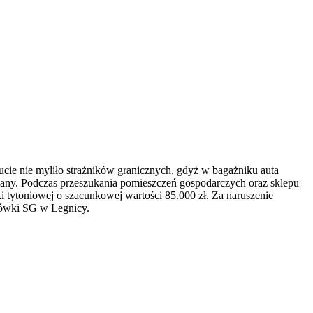
cie nie myliło strażników granicznych, gdyż w bagażniku auta
many. Podczas przeszukania pomieszczeń gospodarczych oraz sklepu
 tytoniowej o szacunkowej wartości 85.000 zł. Za naruszenie
cówki SG w Legnicy.