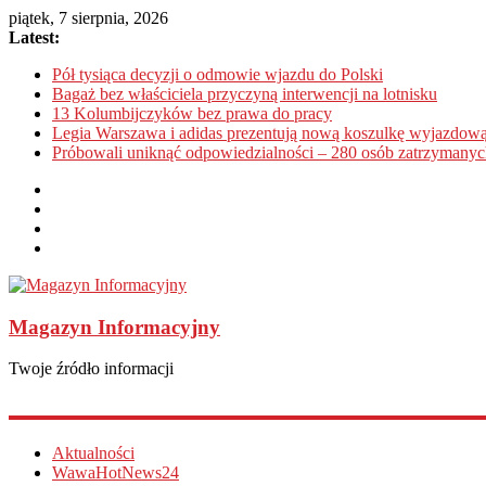
piątek, 7 sierpnia, 2026
Latest:
Pół tysiąca decyzji o odmowie wjazdu do Polski
Bagaż bez właściciela przyczyną interwencji na lotnisku
13 Kolumbijczyków bez prawa do pracy
Legia Warszawa i adidas prezentują nową koszulkę wyjazdową
Próbowali uniknąć odpowiedzialności – 280 osób zatrzymanyc
Magazyn Informacyjny
Twoje źródło informacji
Aktualności
WawaHotNews24