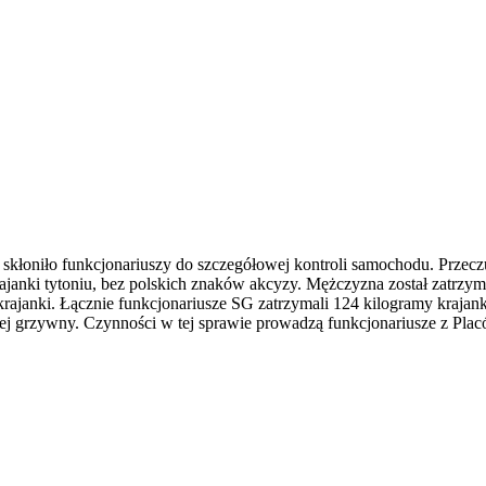
łoniło funkcjonariuszy do szczegółowej kontroli samochodu. Przeczu
ajanki tytoniu, bez polskich znaków akcyzy. Mężczyzna został zatrzy
janki. Łącznie funkcjonariusze SG zatrzymali 124 kilogramy krajanki
j grzywny. Czynności w tej sprawie prowadzą funkcjonariusze z Pla