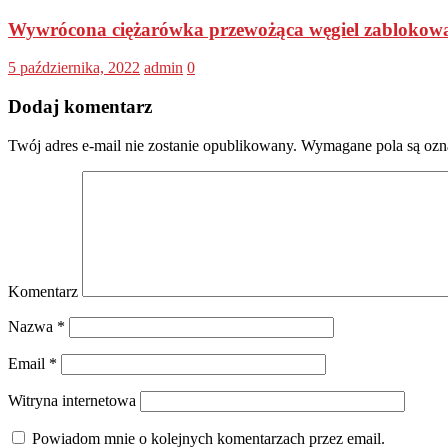
Wywrócona ciężarówka przewożąca węgiel zablokowała
5 października, 2022
admin
0
Dodaj komentarz
Twój adres e-mail nie zostanie opublikowany.
Wymagane pola są oz
Komentarz
Nazwa
*
Email
*
Witryna internetowa
Powiadom mnie o kolejnych komentarzach przez email.