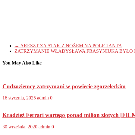
←
ARESZT ZA ATAK Z NOŻEM NA POLICJANTA
ZATRZYMANIE WŁADYSŁAWA FRASYNIUKA BYŁO 
You May Also Like
Cudzoziemcy zatrzymani w powiecie zgorzeleckim
16 stycznia, 2025
admin
0
Kradzież Ferrari wartego ponad milion złotych [FIL
30 września, 2020
admin
0