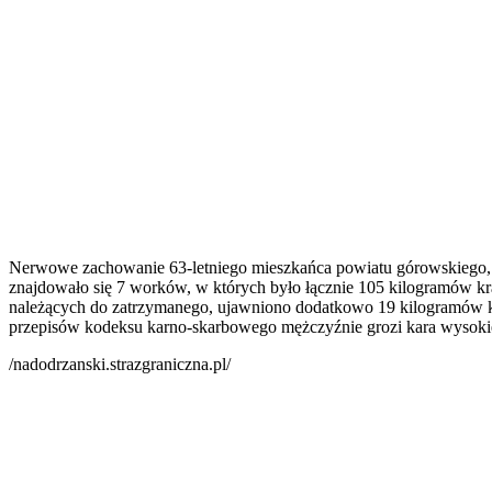
Nerwowe zachowanie 63-letniego mieszkańca powiatu górowskiego, sk
znajdowało się 7 worków, w których było łącznie 105 kilogramów kr
należących do zatrzymanego, ujawniono dodatkowo 19 kilogramów kra
przepisów kodeksu karno-skarbowego mężczyźnie grozi kara wysokie
/nadodrzanski.strazgraniczna.pl/