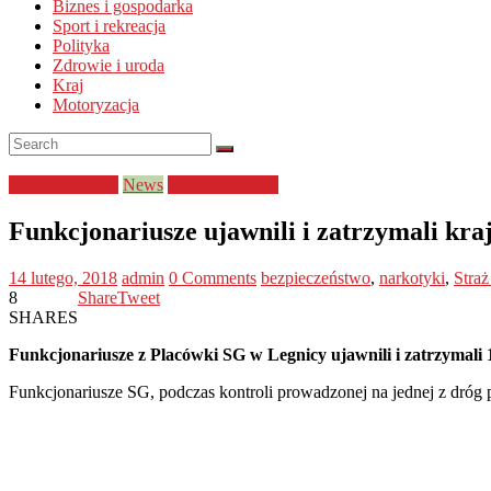
Biznes i gospodarka
Sport i rekreacja
Polityka
Zdrowie i uroda
Kraj
Motoryzacja
bezpieczeństwo
News
Straż Graniczna
Funkcjonariusze ujawnili i zatrzymali kraj
14 lutego, 2018
admin
0 Comments
bezpieczeństwo
,
narkotyki
,
Straż
8
Share
Tweet
SHARES
Funkcjonariusze z Placówki SG w Legnicy ujawnili i zatrzymali 1
Funkcjonariusze SG, podczas kontroli prowadzonej na jednej z dróg 