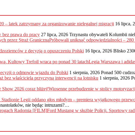
20 – latek zatrzymany za organizowanie nielegalnej migracji
16 lipca, 
 bez prawa do pracy
27 lipca, 2026
Trzynastu obywateli Kolumbii nie
Próbowali uniknąć odpowiedzialności – 28
dzoziemców z decyzją o opuszczeniu Polski
16 lipca, 2026
Blisko 230
Legia Warszawa i adida
 decyzji o odmowie wjazdu do Polski
1 sierpnia, 2026
Ponad 500 cudzo
ż bez właściciela przyczyną interwencji na lotnisku
1 sierpnia, 2026
P
Wiosenne przebudzenie w stolicy motoryzac
nastolatków, nie będąc intruzami?…
Ford Mustang w służbie Policji. Sportowy r