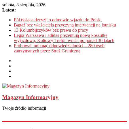
sobota, 8 sierpnia, 2026
Latest:
Pół tysiąca decyzji o odmowie wjazdu do Polski
Bagaż bez właściciela przyczyną interwencji na lotnisku
13 Kolumbijczyków bez prawa do pracy
Legia Warszawa i adidas prezentują nową koszulkę
wyjazdową. Kultowy Trefoil wraca po ponad 30 latach
Próbowali uniknąć odpowiedzialności – 280 osób
zatrzymanych przez Straż Graniczną
Magazyn Informacyjny
Twoje źródło informacji