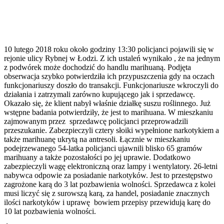
10 lutego 2018 roku około godziny 13:30 policjanci pojawili się w
rejonie ulicy Rybnej w Łodzi. Z ich ustaleń wynikało , że na jednym
z podwórek może dochodzić do handlu marihuaną. Podjęta
obserwacja szybko potwierdziła ich przypuszczenia gdy na oczach
funkcjonariuszy doszło do transakcji. Funkcjonariusze wkroczyli do
działania i zatrzymali zarówno kupującego jak i sprzedawcę.
Okazało się, że klient nabył właśnie działkę suszu roślinnego. Już
wstępne badania potwierdziły, że jest to marihuana. W mieszkaniu
zajmowanym przez sprzedawcę policjanci przeprowadzili
przeszukanie. Zabezpieczyli cztery słoiki wypełnione narkotykiem a
także marihuanę ukrytą na antresoli. Łącznie w mieszkaniu
podejrzewanego 54-latka policjanci ujawnili blisko 65 gramów
marihuany a także pozostałości po jej uprawie. Dodatkowo
zabezpieczyli wagę elektroniczną oraz lampy i wentylatory. 26-letni
nabywca odpowie za posiadanie narkotyków. Jest to przestępstwo
zagrożone karą do 3 lat pozbawienia wolności. Sprzedawca z kolei
musi liczyć się z surowszą karą, za handel, posiadanie znacznych
ilości narkotyków i uprawę bowiem przepisy przewidują karę do
10 lat pozbawienia wolności.