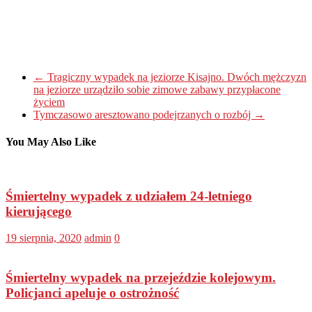
←
Tragiczny wypadek na jeziorze Kisajno. Dwóch mężczyzn
na jeziorze urządziło sobie zimowe zabawy przypłacone
życiem
Tymczasowo aresztowano podejrzanych o rozbój
→
You May Also Like
Śmiertelny wypadek z udziałem 24-letniego
kierującego
19 sierpnia, 2020
admin
0
Śmiertelny wypadek na przejeździe kolejowym.
Policjanci apeluje o ostrożność