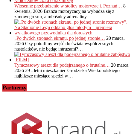
Wiosenne przebudzenie w stolicy motoryzacji. Poznań…
8
kwietnia, 2026
Branża motoryzacyjna wybudza się z
zimowego snu, a miłośnicy adrenaliny…
„Po dwóch stronach ekranu, po jednej stronie…
20 marca,
2026
Czy potrafimy wejść do świata współczesnych
nastolatków, nie będąc intruzami?…
Tymczasowy areszt dla podejrzanego o brutalne…
20 marca,
2026
29 - letni mieszkaniec Grodziska Wielkopolskiego
najbliższe miesiące spędzi w…
Partnerzy