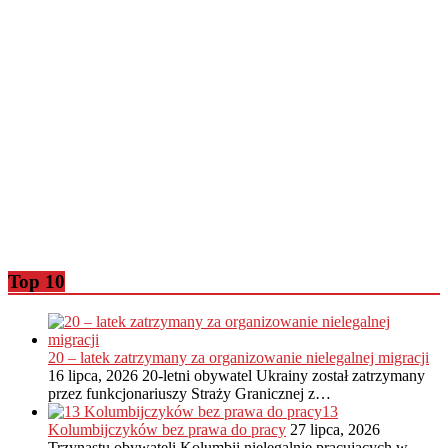
Top 10
20 – latek zatrzymany za organizowanie nielegalnej migracji
16 lipca, 2026
20-letni obywatel Ukrainy został zatrzymany
przez funkcjonariuszy Straży Granicznej z…
13
Kolumbijczyków bez prawa do pracy
27 lipca, 2026
Trzynastu obywateli Kolumbii nielegalnie pracujących w