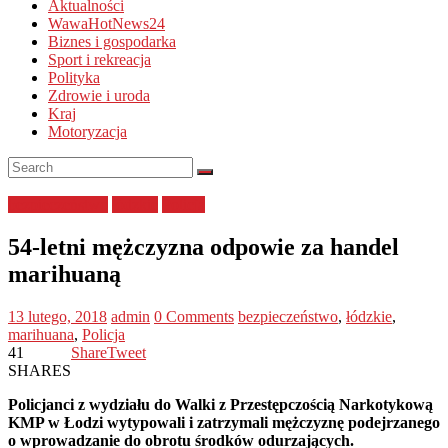
Aktualności
WawaHotNews24
Biznes i gospodarka
Sport i rekreacja
Polityka
Zdrowie i uroda
Kraj
Motoryzacja
bezpieczeństwo
łódzkie
Policja
54-letni mężczyzna odpowie za handel
marihuaną
13 lutego, 2018
admin
0 Comments
bezpieczeństwo
,
łódzkie
,
marihuana
,
Policja
41
Share
Tweet
SHARES
Policjanci z wydziału do Walki z Przestępczością Narkotykową
KMP w Łodzi wytypowali i zatrzymali mężczyznę podejrzanego
o wprowadzanie do obrotu środków odurzających.