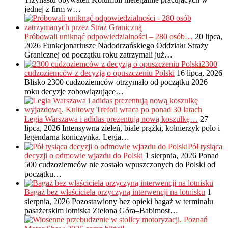
jednej z firm w…
Próbowali uniknąć odpowiedzialności – 280 osób…
20 lipca,
2026
Funkcjonariusze Nadodrzańskiego Oddziału Straży
Granicznej od początku roku zatrzymali już…
2300
cudzoziemców z decyzją o opuszczeniu Polski
16 lipca, 2026
Blisko 2300 cudzoziemców otrzymało od początku 2026
roku decyzje zobowiązujące…
Legia Warszawa i adidas prezentują nową koszulkę…
27
lipca, 2026
Intensywna zieleń, białe prążki, kołnierzyk polo i
legendarna koniczynka. Legia…
Pół tysiąca
decyzji o odmowie wjazdu do Polski
1 sierpnia, 2026
Ponad
500 cudzoziemców nie zostało wpuszczonych do Polski od
początku…
Bagaż bez właściciela przyczyną interwencji na lotnisku
1
sierpnia, 2026
Pozostawiony bez opieki bagaż w terminalu
pasażerskim lotniska Zielona Góra–Babimost…