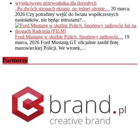
„Po dwóch stronach ekranu, po jednej stronie…
20 marca,
2026
Czy potrafimy wejść do świata współczesnych
nastolatków, nie będąc intruzami?…
Ford Mustang w służbie Policji. Sportowy radiowóz…
19
marca, 2026
Ford Mustang GT oficjalnie zasilił flotę
mazowieckiej Policji. We wtorek,…
Partnerzy