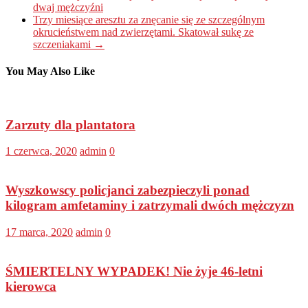
dwaj mężczyźni
Trzy miesiące aresztu za znęcanie się ze szczególnym
okrucieństwem nad zwierzętami. Skatował sukę ze
szczeniakami
→
You May Also Like
Zarzuty dla plantatora
1 czerwca, 2020
admin
0
Wyszkowscy policjanci zabezpieczyli ponad
kilogram amfetaminy i zatrzymali dwóch mężczyzn
17 marca, 2020
admin
0
ŚMIERTELNY WYPADEK! Nie żyje 46-letni
kierowca