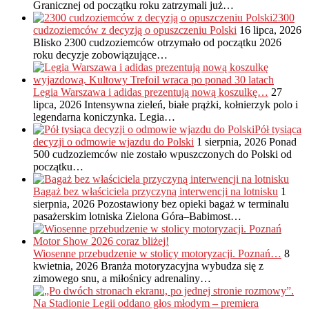
Granicznej od początku roku zatrzymali już…
2300
cudzoziemców z decyzją o opuszczeniu Polski
16 lipca, 2026
Blisko 2300 cudzoziemców otrzymało od początku 2026
roku decyzje zobowiązujące…
Legia Warszawa i adidas prezentują nową koszulkę…
27
lipca, 2026
Intensywna zieleń, białe prążki, kołnierzyk polo i
legendarna koniczynka. Legia…
Pół tysiąca
decyzji o odmowie wjazdu do Polski
1 sierpnia, 2026
Ponad
500 cudzoziemców nie zostało wpuszczonych do Polski od
początku…
Bagaż bez właściciela przyczyną interwencji na lotnisku
1
sierpnia, 2026
Pozostawiony bez opieki bagaż w terminalu
pasażerskim lotniska Zielona Góra–Babimost…
Wiosenne przebudzenie w stolicy motoryzacji. Poznań…
8
kwietnia, 2026
Branża motoryzacyjna wybudza się z
zimowego snu, a miłośnicy adrenaliny…