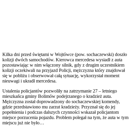
Kilka dni przed świętami w Wojtówce (pow. sochaczewski) doszło
kolizji dwóch samochodów. Kierowca mercedesa wysiadł z auta
pozostawiając w nim włączony silnik, gdy z drugim uczestnikiem
kolizji oczekiwali na przyjazd Policji, mężczyzna który znajdował
się w pobliżu i obserwował całą sytuację, wykorzystał moment
nieuwagi i ukradł mercedesa.
Ustalenia policjantów pozwoliły na zatrzymanie 27 – letniego
mieszkańca gminy Bolimów podejrzanego o kradzież auta.
Mężczyzna został doprowadzony do sochaczewskiej komendy,
gdzie przedstawiono mu zarzut kradzieży. Przyznał się do jej
popełnienia i podczas dalszych czynności wskazał policjantom
miejsce porzucenia pojazdu. Problem polegał na tym, że auta w tym
miejscu już nie było…