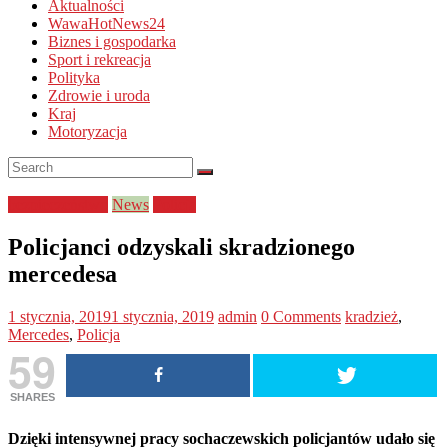
Aktualności
WawaHotNews24
Biznes i gospodarka
Sport i rekreacja
Polityka
Zdrowie i uroda
Kraj
Motoryzacja
bezpieczeństwo
News
Policja
Policjanci odzyskali skradzionego
mercedesa
1 stycznia, 2019
1 stycznia, 2019
admin
0 Comments
kradzież
,
Mercedes
,
Policja
59
SHARES
Dzięki intensywnej pracy sochaczewskich policjantów udało się