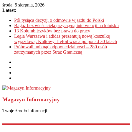
środa, 5 sierpnia, 2026
Latest:
Pół tysiąca decyzji o odmowie wjazdu do Polski
Bagaż bez właściciela przyczyną interwencji na lotnisku
13 Kolumbijczyków bez prawa do pracy
Legia Warszawa i adidas prezentują nową koszulkę
wyjazdową. Kultowy Trefoil wraca po ponad 30 latach
Próbowali uniknąć odpowiedzialności – 280 osób
zatrzymanych przez Straż Graniczną
Magazyn Informacyjny
Twoje źródło informacji