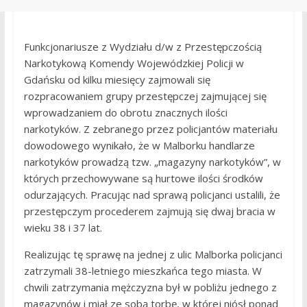
Funkcjonariusze z
Wydziału d/w z Przestępczością
Narkotykową Komendy Wojewódzkiej Policji w
Gdańsku od kilku miesięcy zajmowali się
rozpracowaniem grupy przestępczej zajmującej się
wprowadzaniem do obrotu znacznych ilości
narkotyków. Z zebranego przez policjantów materiału
dowodowego wynikało, że w Malborku handlarze
narkotyków prowadzą tzw. „magazyny narkotyków”, w
których przechowywane są hurtowe ilości środków
odurzających. Pracując nad sprawą policjanci ustalili, że
przestępczym procederem zajmują się dwaj bracia w
wieku 38 i 37 lat.
Realizując tę sprawę na jednej z ulic Malborka policjanci
zatrzymali 38-letniego mieszkańca tego miasta. W
chwili zatrzymania mężczyzna był w pobliżu jednego z
magazynów i miał ze sobą torbę, w której niósł ponad