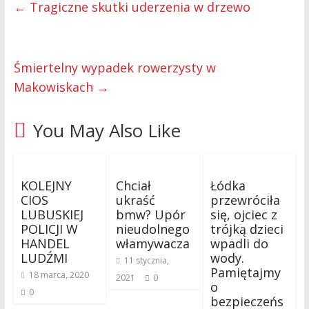
←
Tragiczne skutki uderzenia w drzewo
Śmiertelny wypadek rowerzysty w
Makowiskach
→
You May Also Like
KOLEJNY
Chciał
Łódka
CIOS
ukraść
przewróciła
LUBUSKIEJ
bmw? Upór
się, ojciec z
POLICJI W
nieudolnego
trójką dzieci
HANDEL
włamywacza
wpadli do
LUDŹMI
wody.
11 stycznia,
Pamiętajmy
18 marca, 2020
2021
0
o
0
bezpieczeńs