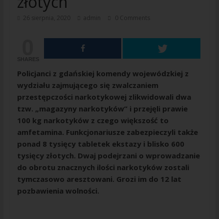
złotych
26 sierpnia, 2020
admin
0 Comments
0
SHARES
Policjanci z gdańskiej komendy wojewódzkiej z
wydziału zajmującego się zwalczaniem
przestępczości narkotykowej zlikwidowali dwa
tzw. „magazyny narkotyków” i przejęli prawie
100 kg narkotyków z czego większość to
amfetamina. Funkcjonariusze zabezpieczyli także
ponad 8 tysięcy tabletek ekstazy i blisko 600
tysięcy złotych. Dwaj podejrzani o wprowadzanie
do obrotu znacznych ilości narkotyków zostali
tymczasowo aresztowani. Grozi im do 12 lat
pozbawienia wolności.