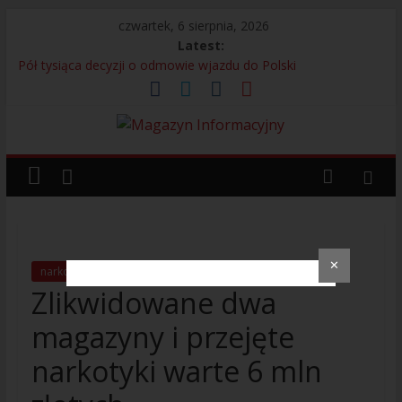
czwartek, 6 sierpnia, 2026
Latest:
Pół tysiąca decyzji o odmowie wjazdu do Polski
Bagaż bez właściciela przyczyną interwencji na lotnisku
13 Kolumbijczyków bez prawa do pracy
Legia Warszawa i adidas prezentują nową koszulkę
wyjazdową. Kultowy Trefoil wraca po ponad 30 latach
Próbowali uniknąć odpowiedzialności – 280 osób
zatrzymanych przez Straż Graniczną
✕
narkotyki
Policja
pomorskie
Zlikwidowane dwa
magazyny i przejęte
narkotyki warte 6 mln