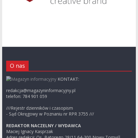
O nas
KONTAKT:
redakcja@magazyninformacyjny.pl
telefon: 784 901 059
///Rejestr dzienników i czasopism
- Sąd Okręgowy w Poznaniu nr RPR 3755 ///
REDAKTOR NACZELNY / WYDAWCA
Maciej Ignacy Kasprzak
Adres redakcji: Os, Batorego 28/11 64-300 Nowy Tomyśl