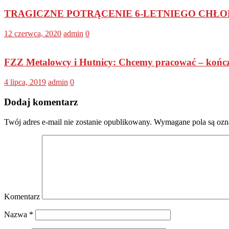
TRAGICZNE POTRĄCENIE 6-LETNIEGO CHŁOPCA!
12 czerwca, 2020
admin
0
FZZ Metalowcy i Hutnicy: Chcemy pracować – kończ
4 lipca, 2019
admin
0
Dodaj komentarz
Twój adres e-mail nie zostanie opublikowany.
Wymagane pola są oz
Komentarz
Nazwa
*