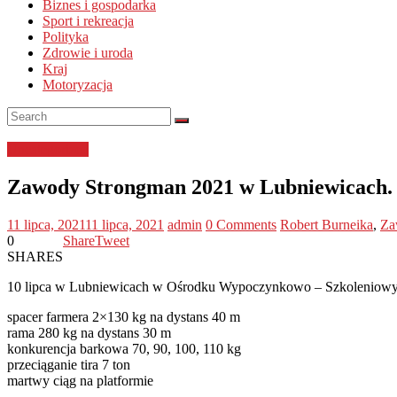
Biznes i gospodarka
Sport i rekreacja
Polityka
Zdrowie i uroda
Kraj
Motoryzacja
Uncategorized
Zawody Strongman 2021 w Lubniewicach. 
11 lipca, 2021
11 lipca, 2021
admin
0 Comments
Robert Burneika
,
Za
0
Share
Tweet
SHARES
10 lipca w Lubniewicach w
Ośrodku Wypoczynkowo – Szkoleniow
spacer farmera 2×130 kg na dystans 40 m
rama 280 kg na dystans 30 m
konkurencja barkowa 70, 90, 100, 110 kg
przeciąganie tira 7 ton
martwy ciąg na platformie