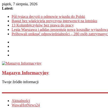
piątek, 7 sierpnia, 2026
Latest:
Pół tysiąca decyzji o odmowie wjazdu do Polski
Bagaż bez właściciela przyczyną interwencji na lotnisku
13 Kolumbijczyków bez prawa do pracy
Legia Warszawa i adidas prezentują nową koszulkę wyjazdową
Próbowali uniknąć odpowiedzialności – 280 osób zatrzymanyc
Magazyn Informacyjny
Twoje źródło informacji
Aktualności
WawaHotNews24