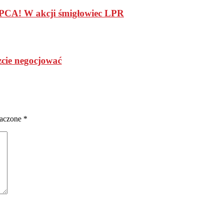
 W akcji śmigłowiec LPR
cie negocjować
naczone
*