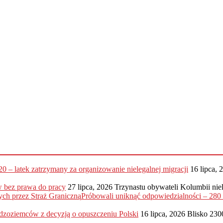
20 – latek zatrzymany za organizowanie nielegalnej migracji
16 lipca, 
 bez prawa do pracy
27 lipca, 2026
Trzynastu obywateli Kolumbii nie
Próbowali uniknąć odpowiedzialności – 28
dzoziemców z decyzją o opuszczeniu Polski
16 lipca, 2026
Blisko 230