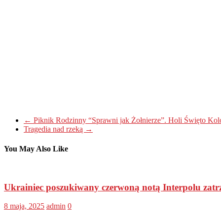
←
Piknik Rodzinny “Sprawni jak Żołnierze”. Holi Święto Ko
Tragedia nad rzeką
→
You May Also Like
Ukrainiec poszukiwany czerwoną notą Interpolu zat
8 maja, 2025
admin
0