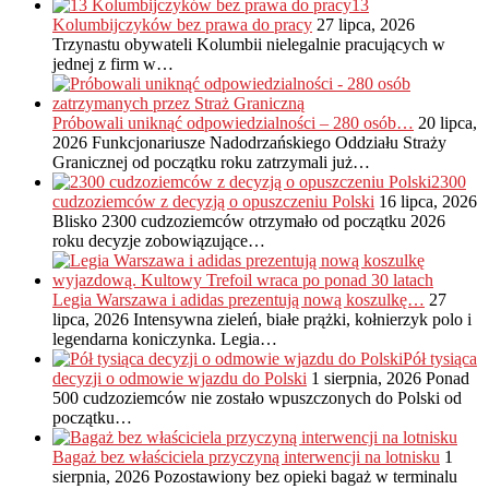
13
Kolumbijczyków bez prawa do pracy
27 lipca, 2026
Trzynastu obywateli Kolumbii nielegalnie pracujących w
jednej z firm w…
Próbowali uniknąć odpowiedzialności – 280 osób…
20 lipca,
2026
Funkcjonariusze Nadodrzańskiego Oddziału Straży
Granicznej od początku roku zatrzymali już…
2300
cudzoziemców z decyzją o opuszczeniu Polski
16 lipca, 2026
Blisko 2300 cudzoziemców otrzymało od początku 2026
roku decyzje zobowiązujące…
Legia Warszawa i adidas prezentują nową koszulkę…
27
lipca, 2026
Intensywna zieleń, białe prążki, kołnierzyk polo i
legendarna koniczynka. Legia…
Pół tysiąca
decyzji o odmowie wjazdu do Polski
1 sierpnia, 2026
Ponad
500 cudzoziemców nie zostało wpuszczonych do Polski od
początku…
Bagaż bez właściciela przyczyną interwencji na lotnisku
1
sierpnia, 2026
Pozostawiony bez opieki bagaż w terminalu