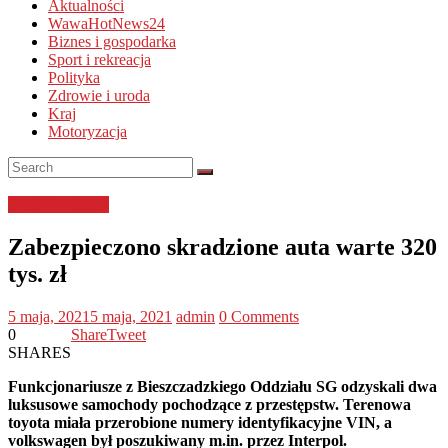
Aktualności
WawaHotNews24
Biznes i gospodarka
Sport i rekreacja
Polityka
Zdrowie i uroda
Kraj
Motoryzacja
Straż Graniczna
Zabezpieczono skradzione auta warte 320
tys. zł
5 maja, 2021
5 maja, 2021
admin
0 Comments
0
Share
Tweet
SHARES
Funkcjonariusze z Bieszczadzkiego Oddziału SG odzyskali dwa
luksusowe samochody pochodzące z przestępstw. Terenowa
toyota miała przerobione numery identyfikacyjne VIN, a
volkswagen był poszukiwany m.in. przez Interpol.