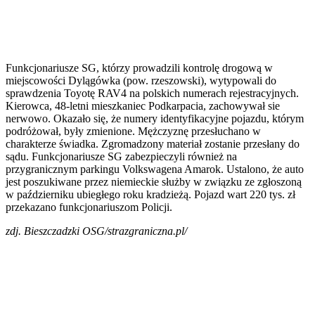
Funkcjonariusze SG, którzy prowadzili kontrolę drogową w
miejscowości Dylągówka (pow. rzeszowski), wytypowali do
sprawdzenia Toyotę RAV4 na polskich numerach rejestracyjnych.
Kierowca, 48-letni mieszkaniec Podkarpacia, zachowywał sie
nerwowo. Okazało się, że numery identyfikacyjne pojazdu, którym
podróżował, były zmienione. Mężczyznę przesłuchano w
charakterze świadka. Zgromadzony materiał zostanie przesłany do
sądu. Funkcjonariusze SG zabezpieczyli również na
przygranicznym parkingu Volkswagena Amarok. Ustalono, że auto
jest poszukiwane przez niemieckie służby w związku ze zgłoszoną
w październiku ubiegłego roku kradzieżą. Pojazd wart 220 tys. zł
przekazano funkcjonariuszom Policji.
zdj. Bieszczadzki OSG/strazgraniczna.pl/