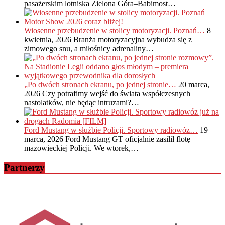
pasażerskim lotniska Zielona Góra–Babimost…
Wiosenne przebudzenie w stolicy motoryzacji. Poznań…
8
kwietnia, 2026
Branża motoryzacyjna wybudza się z
zimowego snu, a miłośnicy adrenaliny…
„Po dwóch stronach ekranu, po jednej stronie…
20 marca,
2026
Czy potrafimy wejść do świata współczesnych
nastolatków, nie będąc intruzami?…
Ford Mustang w służbie Policji. Sportowy radiowóz…
19
marca, 2026
Ford Mustang GT oficjalnie zasilił flotę
mazowieckiej Policji. We wtorek,…
Partnerzy