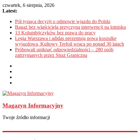
czwartek, 6 sierpnia, 2026
Latest:
Pół tysiąca decyzji o odmowie wjazdu do Polski
Bagaż bez właściciela przyczyną interwencji na lotnisku
13 Kolumbijczyków bez prawa do pracy
Legia Warszawa i adidas prezentują nową koszulkę
wyjazdową. Kultowy Trefoil wraca po ponad 30 latach
Próbowali uniknąć odpowiedzialności – 280 osób
zatrzymanych przez Straż Graniczną
Magazyn Informacyjny
Twoje źródło informacji