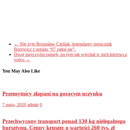
←
Nie żyje Bronisław Cieślak, legendarny porucznik
Borewicz z serialu “07 zgłoś się”.
Dwaj mężczyźni zginęli, po tym jak wjechał w nich kierowca
volvo
→
You May Also Like
Przemytnicy złapani na gorącym uczynku
7 maja, 2020
admin
0
Przechwycony transport ponad 130 kg nielegalnego
bursztynu. Cenny kruszec o wartości 260 tys. zł