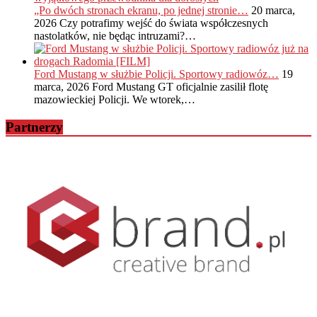
„Po dwóch stronach ekranu, po jednej stronie…
20 marca,
2026
Czy potrafimy wejść do świata współczesnych
nastolatków, nie będąc intruzami?…
Ford Mustang w służbie Policji. Sportowy radiowóz…
19
marca, 2026
Ford Mustang GT oficjalnie zasilił flotę
mazowieckiej Policji. We wtorek,…
Partnerzy