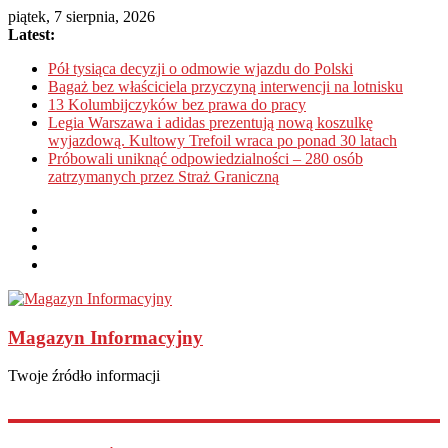
piątek, 7 sierpnia, 2026
Latest:
Pół tysiąca decyzji o odmowie wjazdu do Polski
Bagaż bez właściciela przyczyną interwencji na lotnisku
13 Kolumbijczyków bez prawa do pracy
Legia Warszawa i adidas prezentują nową koszulkę
wyjazdową. Kultowy Trefoil wraca po ponad 30 latach
Próbowali uniknąć odpowiedzialności – 280 osób
zatrzymanych przez Straż Graniczną
Magazyn Informacyjny
Twoje źródło informacji