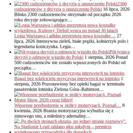
2300
cudzoziemców z decyzją o opuszczeniu Polski
16 lipca, 2026
Blisko 2300 cudzoziemców otrzymało od początku 2026
roku decyzje zobowiązujące…
Legia Warszawa i adidas prezentują nową koszulkę…
27
lipca, 2026
Intensywna zieleń, białe prążki, kołnierzyk polo i
legendarna koniczynka. Legia…
Pół tysiąca
decyzji o odmowie wjazdu do Polski
1 sierpnia, 2026
Ponad
500 cudzoziemców nie zostało wpuszczonych do Polski od
początku…
Bagaż bez właściciela przyczyną interwencji na lotnisku
1
sierpnia, 2026
Pozostawiony bez opieki bagaż w terminalu
pasażerskim lotniska Zielona Góra–Babimost…
Wiosenne przebudzenie w stolicy motoryzacji. Poznań…
8
kwietnia, 2026
Branża motoryzacyjna wybudza się z
zimowego snu, a miłośnicy adrenaliny…