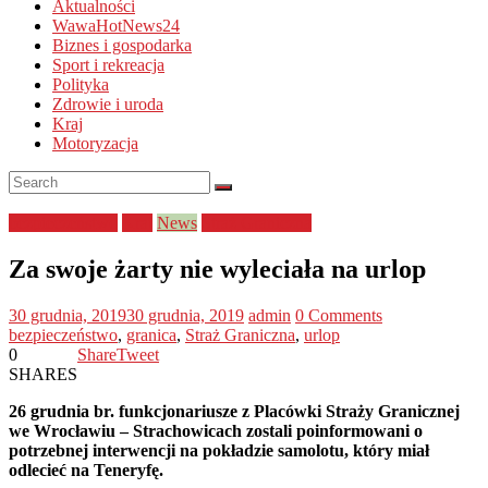
Aktualności
WawaHotNews24
Biznes i gospodarka
Sport i rekreacja
Polityka
Zdrowie i uroda
Kraj
Motoryzacja
bezpieczeństwo
Kraj
News
Straż Graniczna
Za swoje żarty nie wyleciała na urlop
30 grudnia, 2019
30 grudnia, 2019
admin
0 Comments
bezpieczeństwo
,
granica
,
Straż Graniczna
,
urlop
0
Share
Tweet
SHARES
26 grudnia br. funkcjonariusze z Placówki Straży Granicznej
we Wrocławiu – Strachowicach zostali poinformowani o
potrzebnej interwencji na pokładzie samolotu, który miał
odlecieć na Teneryfę.