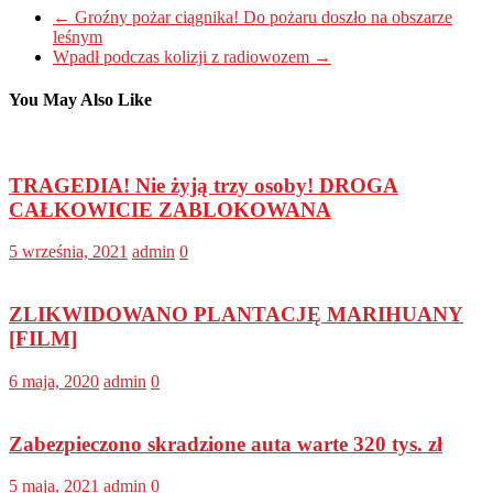
←
Groźny pożar ciągnika! Do pożaru doszło na obszarze
leśnym
Wpadł podczas kolizji z radiowozem
→
You May Also Like
TRAGEDIA! Nie żyją trzy osoby! DROGA
CAŁKOWICIE ZABLOKOWANA
5 września, 2021
admin
0
ZLIKWIDOWANO PLANTACJĘ MARIHUANY
[FILM]
6 maja, 2020
admin
0
Zabezpieczono skradzione auta warte 320 tys. zł
5 maja, 2021
admin
0