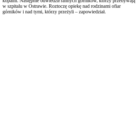
kopalni. Następnie odwiedził rannych górników, którzy przebywają
w szpitalu w Ostrawie. Roztoczę opiekę nad rodzinami ofiar
górników i nad tymi, którzy przeżyli – zapowiedział.