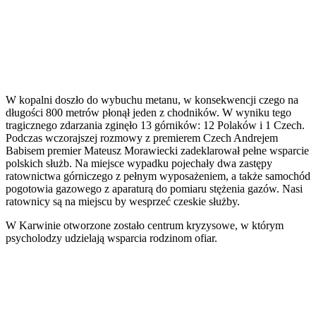
W kopalni doszło do wybuchu metanu, w konsekwencji czego na
długości 800 metrów płonął jeden z chodników. W wyniku tego
tragicznego zdarzania zginęło 13 górników: 12 Polaków i 1 Czech.
Podczas wczorajszej rozmowy z premierem Czech Andrejem
Babisem premier Mateusz Morawiecki zadeklarował pełne wsparcie
polskich służb. Na miejsce wypadku pojechały dwa zastępy
ratownictwa górniczego z pełnym wyposażeniem, a także samochód
pogotowia gazowego z aparaturą do pomiaru stężenia gazów. Nasi
ratownicy są na miejscu by wesprzeć czeskie służby.
W Karwinie otworzone zostało centrum kryzysowe, w którym
psycholodzy udzielają wsparcia rodzinom ofiar.