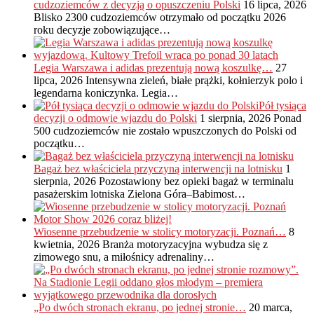
cudzoziemców z decyzją o opuszczeniu Polski
16 lipca, 2026
Blisko 2300 cudzoziemców otrzymało od początku 2026
roku decyzje zobowiązujące…
Legia Warszawa i adidas prezentują nową koszulkę…
27
lipca, 2026
Intensywna zieleń, białe prążki, kołnierzyk polo i
legendarna koniczynka. Legia…
Pół tysiąca
decyzji o odmowie wjazdu do Polski
1 sierpnia, 2026
Ponad
500 cudzoziemców nie zostało wpuszczonych do Polski od
początku…
Bagaż bez właściciela przyczyną interwencji na lotnisku
1
sierpnia, 2026
Pozostawiony bez opieki bagaż w terminalu
pasażerskim lotniska Zielona Góra–Babimost…
Wiosenne przebudzenie w stolicy motoryzacji. Poznań…
8
kwietnia, 2026
Branża motoryzacyjna wybudza się z
zimowego snu, a miłośnicy adrenaliny…
„Po dwóch stronach ekranu, po jednej stronie…
20 marca,