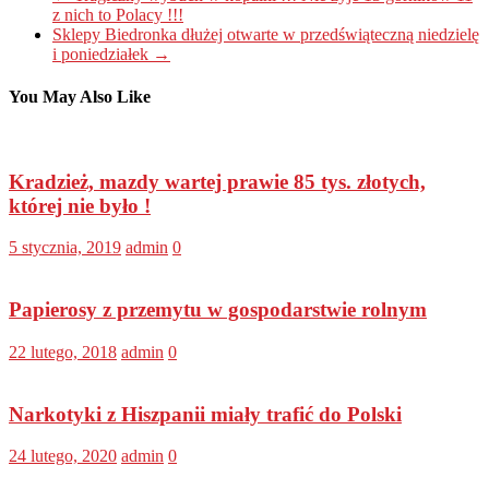
z nich to Polacy !!!
Sklepy Biedronka dłużej otwarte w przedświąteczną niedzielę
i poniedziałek
→
You May Also Like
Kradzież, mazdy wartej prawie 85 tys. złotych,
której nie było !
5 stycznia, 2019
admin
0
Papierosy z przemytu w gospodarstwie rolnym
22 lutego, 2018
admin
0
Narkotyki z Hiszpanii miały trafić do Polski
24 lutego, 2020
admin
0