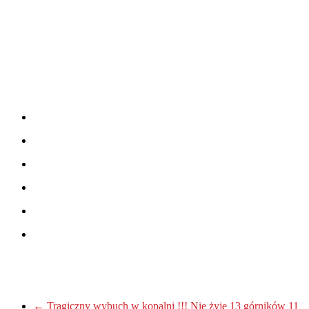
←
Tragiczny wybuch w kopalni !!! Nie żyje 13 górników 11