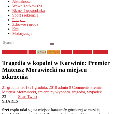
Aktualności
WawaHotNews24
Biznes i gospodarka
Sport i rekreacja
Polityka
Zdrowie i uroda
Kraj
Motoryzacja
bezpieczeństwo
Kraj
News
Polityka
pomoc
Wydarzenia
wypadek
Tragedia w kopalni w Karwinie: Premier
Mateusz Morawiecki na miejscu
zdarzenia
21 grudnia, 2018
21 grudnia, 2018
admin
0 Comments
Premier
Mateusz Morawiecki
,
śmiertelny wypadek
,
tragedia
,
wypadek
23
Share
Tweet
SHARES
Szef rządu udał się na miejsce katastrofy górniczej w czeskiej