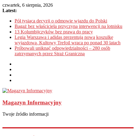
czwartek, 6 sierpnia, 2026
Latest:
Pół tysiąca decyzji o odmowie wjazdu do Polski
Bagaż bez właściciela przyczyną interwencji na lotnisku
13 Kolumbijczyków bez prawa do pracy
Legia Warszawa i adidas prezentują nową koszulkę
wyjazdową. Kultowy Trefoil wraca po ponad 30 latach
Próbowali uniknąć odpowiedzialności – 280 osób
zatrzymanych przez Straż Graniczną
Magazyn Informacyjny
Twoje źródło informacji