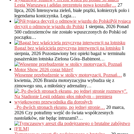
Legia Warszawa i adidas prezentują nową koszulkę…
27
lipca, 2026
Intensywna zieleń, białe prążki, kołnierzyk polo i
legendarna koniczynka. Legia…
Pół tysiąca
decyzji o odmowie wjazdu do Polski
1 sierpnia, 2026
Ponad
500 cudzoziemców nie zostało wpuszczonych do Polski od
początku…
Bagaż bez właściciela przyczyną interwencji na lotnisku
1
sierpnia, 2026
Pozostawiony bez opieki bagaż w terminalu
pasażerskim lotniska Zielona Góra–Babimost…
Wiosenne przebudzenie w stolicy motoryzacji. Poznań…
8
kwietnia, 2026
Branża motoryzacyjna wybudza się z
zimowego snu, a miłośnicy adrenaliny…
„Po dwóch stronach ekranu, po jednej stronie…
20 marca,
2026
Czy potrafimy wejść do świata współczesnych
nastolatków, nie będąc intruzami?…