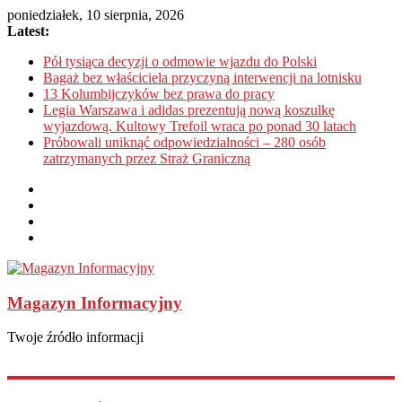
poniedziałek, 10 sierpnia, 2026
Latest:
Pół tysiąca decyzji o odmowie wjazdu do Polski
Bagaż bez właściciela przyczyną interwencji na lotnisku
13 Kolumbijczyków bez prawa do pracy
Legia Warszawa i adidas prezentują nową koszulkę
wyjazdową. Kultowy Trefoil wraca po ponad 30 latach
Próbowali uniknąć odpowiedzialności – 280 osób
zatrzymanych przez Straż Graniczną
Magazyn Informacyjny
Twoje źródło informacji