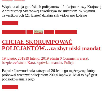
Wspólna akcja gubińskich policjantów i funkcjonariuszy Krajowej
Administracji Skarbowej zakończyła się sukcesem. W wyniku
czwartkowych (21 lutego) działań zlikwidowano kolejne
Read more
bezpieczeństwo
Kraj
News
Policja
Uncategorized
CHCIAŁ SKORUMPOWAĆ
POLICJANTÓW…za zbyt niski mandat
19 lutego, 2019
19 lutego, 2019
admin
0 Comments
areszt
,
bezpieczeństwo
,
Kara
,
łapówka
,
mandat
,
Policja
Patrol z Inowrocławia zatrzymał 26-letniego mężczyznę, który
próbował wręczyć policjantom 200 zł łapówki. Miał to być gest
podziękowania z jego
Read more