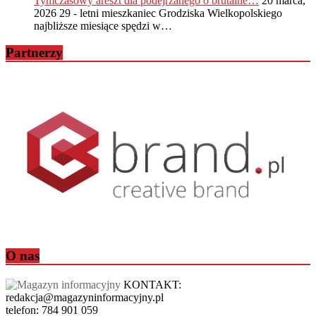
Tymczasowy areszt dla podejrzanego o brutalne…
20 marca,
2026
29 - letni mieszkaniec Grodziska Wielkopolskiego
najbliższe miesiące spędzi w…
Partnerzy
O nas
KONTAKT:
redakcja@magazyninformacyjny.pl
telefon: 784 901 059