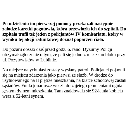
Po udzieleniu im pierwszej pomocy przekazali następnie
załodze karetki pogotowia, która przewiozła ich do szpitali. Do
szpitala trafił też jeden z policjantów IV komisariatu, który w
wyniku tej akcji ratunkowej doznał poparzeń ciała.
Do pożaru doszło dziś przed godz. 6. rano. Dyżurny Policji
otrzymał zgłoszenie o tym, że pali się jedno z mieszkań bloku przy
ul. Pozytywistów w Lublinie.
Na miejsce natychmiast zostały wysłany patrol. Policjanci pojawili
się na miejscu zdarzenia jako pierwsi ze służb. W drodze do
usytuowanego na II piętrze mieszkania, na klatce schodowej zastali
sąsiadów. Funkcjonariusze weszli do zajętego płomieniami ognia i
gęstym dymem mieszkania. Tam znajdowała się 92-letnia kobieta
wraz z 52-letni synem.