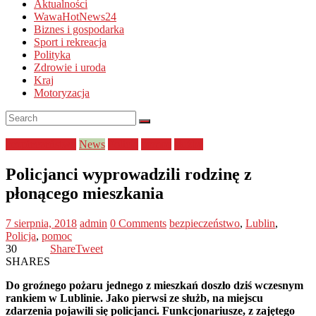
Aktualności
WawaHotNews24
Biznes i gospodarka
Sport i rekreacja
Polityka
Zdrowie i uroda
Kraj
Motoryzacja
bezpieczeństwo
News
Policja
pomoc
służby
Policjanci wyprowadzili rodzinę z
płonącego mieszkania
7 sierpnia, 2018
admin
0 Comments
bezpieczeństwo
,
Lublin
,
Policja
,
pomoc
30
Share
Tweet
SHARES
Do groźnego pożaru jednego z mieszkań doszło dziś wczesnym
rankiem w Lublinie. Jako pierwsi ze służb, na miejscu
zdarzenia pojawili się policjanci. Funkcjonariusze, z zajętego