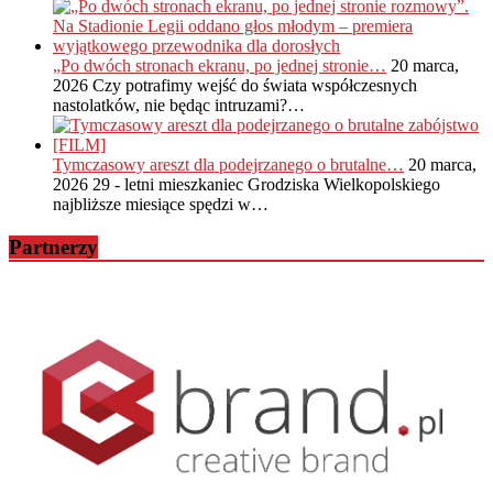
„Po dwóch stronach ekranu, po jednej stronie…
20 marca,
2026
Czy potrafimy wejść do świata współczesnych
nastolatków, nie będąc intruzami?…
Tymczasowy areszt dla podejrzanego o brutalne…
20 marca,
2026
29 - letni mieszkaniec Grodziska Wielkopolskiego
najbliższe miesiące spędzi w…
Partnerzy