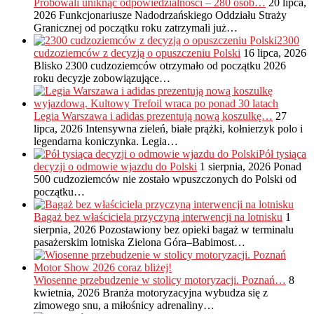
Próbowali uniknąć odpowiedzialności – 280 osób…
20 lipca,
2026
Funkcjonariusze Nadodrzańskiego Oddziału Straży
Granicznej od początku roku zatrzymali już…
2300
cudzoziemców z decyzją o opuszczeniu Polski
16 lipca, 2026
Blisko 2300 cudzoziemców otrzymało od początku 2026
roku decyzje zobowiązujące…
Legia Warszawa i adidas prezentują nową koszulkę…
27
lipca, 2026
Intensywna zieleń, białe prążki, kołnierzyk polo i
legendarna koniczynka. Legia…
Pół tysiąca
decyzji o odmowie wjazdu do Polski
1 sierpnia, 2026
Ponad
500 cudzoziemców nie zostało wpuszczonych do Polski od
początku…
Bagaż bez właściciela przyczyną interwencji na lotnisku
1
sierpnia, 2026
Pozostawiony bez opieki bagaż w terminalu
pasażerskim lotniska Zielona Góra–Babimost…
Wiosenne przebudzenie w stolicy motoryzacji. Poznań…
8
kwietnia, 2026
Branża motoryzacyjna wybudza się z
zimowego snu, a miłośnicy adrenaliny…