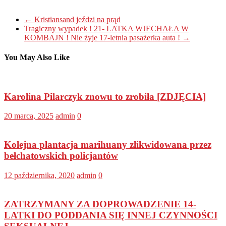
←
Kristiansand jeździ na prąd
Tragiczny wypadek ! 21- LATKA WJECHAŁA W
KOMBAJN ! Nie żyje 17-letnia pasażerka auta !
→
You May Also Like
Karolina Pilarczyk znowu to zrobiła [ZDJĘCIA]
20 marca, 2025
admin
0
Kolejna plantacja marihuany zlikwidowana przez
bełchatowskich policjantów
12 października, 2020
admin
0
ZATRZYMANY ZA DOPROWADZENIE 14-
LATKI DO PODDANIA SIĘ INNEJ CZYNNOŚCI