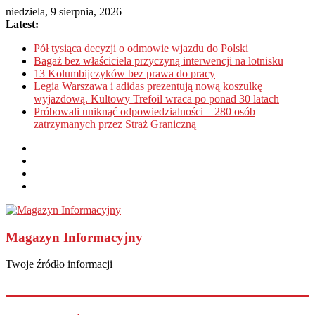
niedziela, 9 sierpnia, 2026
Latest:
Pół tysiąca decyzji o odmowie wjazdu do Polski
Bagaż bez właściciela przyczyną interwencji na lotnisku
13 Kolumbijczyków bez prawa do pracy
Legia Warszawa i adidas prezentują nową koszulkę
wyjazdową. Kultowy Trefoil wraca po ponad 30 latach
Próbowali uniknąć odpowiedzialności – 280 osób
zatrzymanych przez Straż Graniczną
Magazyn Informacyjny
Twoje źródło informacji