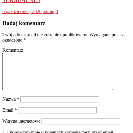
SEKSUALNEJ
6 października, 2020
admin
0
Dodaj komentarz
Twój adres e-mail nie zostanie opublikowany.
Wymagane pola są
oznaczone
*
Komentarz
Nazwa
*
Email
*
Witryna internetowa
Powiadom mnie o kolejnych komentarzach przez email.