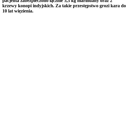
pacjenta zabezpieczono łącznie 5,3 kg marihuany oraz 2
krzewy konopi indyjskich. Za takie przestępstwo grozi kara do
10 lat więzienia.