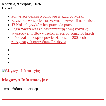
niedziela, 9 sierpnia, 2026
Latest:
Pół tysiąca decyzji o odmowie wjazdu do Polski
Bagaż bez właściciela przyczyną interwencji na lotnisku
13 Kolumbijczyków bez prawa do pracy
Legia Warszawa i adidas prezentują nową koszulkę
wyjazdową. Kultowy Trefoil wraca po ponad 30 latach
Próbowali uniknąć odpowiedzialności – 280 osób
zatrzymanych przez Straż Graniczną
Magazyn Informacyjny
Twoje źródło informacji