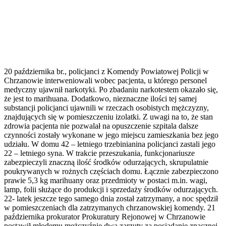
20 października br., policjanci z Komendy Powiatowej Policji w
Chrzanowie interweniowali wobec pacjenta, u którego personel
medyczny ujawnił narkotyki. Po zbadaniu narkotestem okazało się,
że jest to marihuana. Dodatkowo, nieznaczne ilości tej samej
substancji policjanci ujawnili w rzeczach osobistych mężczyzny,
znajdujących się w pomieszczeniu izolatki. Z uwagi na to, że stan
zdrowia pacjenta nie pozwalał na opuszczenie szpitala dalsze
czynności zostały wykonane w jego miejscu zamieszkania bez jego
udziału. W domu 42 – letniego trzebinianina policjanci zastali jego
22 – letniego syna. W trakcie przeszukania, funkcjonariusze
zabezpieczyli znaczną ilość środków odurzających, skrupulatnie
poukrywanych w rożnych częściach domu. Łącznie zabezpieczono
prawie 5,3 kg marihuany oraz przedmioty w postaci m.in. wagi,
lamp, folii służące do produkcji i sprzedaży środków odurzających.
22- latek jeszcze tego samego dnia został zatrzymany, a noc spędził
w pomieszczeniach dla zatrzymanych chrzanowskiej komendy. 21
października prokurator Prokuratury Rejonowej w Chrzanowie
postawił młodemu mężczyźnie dwa zarzuty za posiadanie znacznej