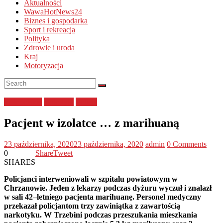
Aktualności
WawaHotNews24
Biznes i gospodarka
Sport i rekreacja
Polityka
Zdrowie i uroda
Kraj
Motoryzacja
małopolskie
narkotyki
Policja
Pacjent w izolatce … z marihuaną
23 października, 2020
23 października, 2020
admin
0 Comments
0
Share
Tweet
SHARES
Policjanci interweniowali w szpitalu powiatowym w
Chrzanowie. Jeden z lekarzy podczas dyżuru wyczuł i znalazł
w sali 42–letniego pacjenta marihuanę. Personel medyczny
przekazał policjantom trzy zawiniątka z zawartością
narkotyku. W Trzebini podczas przeszukania mieszkania