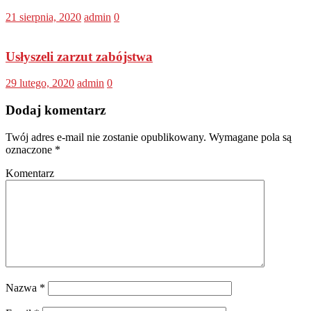
21 sierpnia, 2020
admin
0
Usłyszeli zarzut zabójstwa
29 lutego, 2020
admin
0
Dodaj komentarz
Twój adres e-mail nie zostanie opublikowany.
Wymagane pola są
oznaczone
*
Komentarz
Nazwa
*