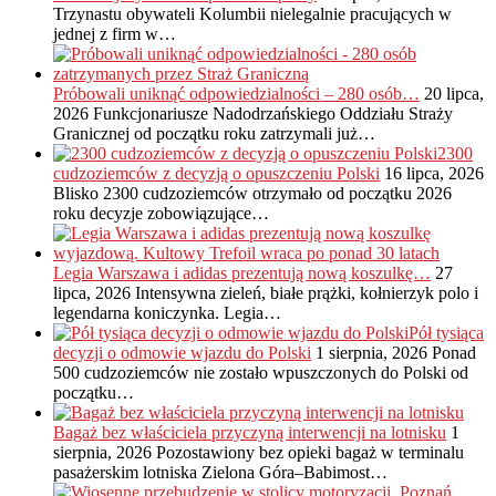
Trzynastu obywateli Kolumbii nielegalnie pracujących w
jednej z firm w…
Próbowali uniknąć odpowiedzialności – 280 osób…
20 lipca,
2026
Funkcjonariusze Nadodrzańskiego Oddziału Straży
Granicznej od początku roku zatrzymali już…
2300
cudzoziemców z decyzją o opuszczeniu Polski
16 lipca, 2026
Blisko 2300 cudzoziemców otrzymało od początku 2026
roku decyzje zobowiązujące…
Legia Warszawa i adidas prezentują nową koszulkę…
27
lipca, 2026
Intensywna zieleń, białe prążki, kołnierzyk polo i
legendarna koniczynka. Legia…
Pół tysiąca
decyzji o odmowie wjazdu do Polski
1 sierpnia, 2026
Ponad
500 cudzoziemców nie zostało wpuszczonych do Polski od
początku…
Bagaż bez właściciela przyczyną interwencji na lotnisku
1
sierpnia, 2026
Pozostawiony bez opieki bagaż w terminalu
pasażerskim lotniska Zielona Góra–Babimost…