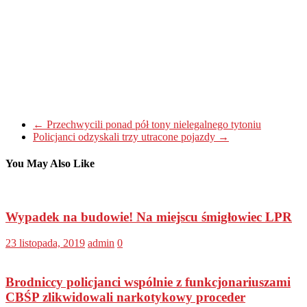
←
Przechwycili ponad pół tony nielegalnego tytoniu
Policjanci odzyskali trzy utracone pojazdy
→
You May Also Like
Wypadek na budowie! Na miejscu śmigłowiec LPR
23 listopada, 2019
admin
0
Brodniccy policjanci wspólnie z funkcjonariuszami
CBŚP zlikwidowali narkotykowy proceder