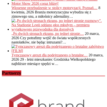
Wiosenne przebudzenie w stolicy motoryzacji. Poznań…
8
kwietnia, 2026
Branża motoryzacyjna wybudza się z
zimowego snu, a miłośnicy adrenaliny…
„Po dwóch stronach ekranu, po jednej stronie…
20 marca,
2026
Czy potrafimy wejść do świata współczesnych
nastolatków, nie będąc intruzami?…
Tymczasowy areszt dla podejrzanego o brutalne…
20 marca,
2026
29 - letni mieszkaniec Grodziska Wielkopolskiego
najbliższe miesiące spędzi w…
Partnerzy