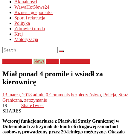
Aktualności
WawaHotNews24
Biznes i gospodarka
Sport i rekreacja
Polityka
Zdrowie i uroda
Kraj
Motoryzacja
bezpieczeństwo
News
Policja
Straż Graniczna
Miał ponad 4 promile i wsiadł za
kierownicę
13 marca, 2018
admin
0 Comments
bezpieczeństwo
,
Policja
,
Straż
Graniczna
,
zatrzymanie
19
Share
Tweet
SHARES
Wczoraj funkcjonariusze z Placówki Straży Granicznej w
Dubeninkach zatrzymali do kontroli drogowej samochód
osobowy, prowadzony przez 29-letniego mężczyznę. Okazało