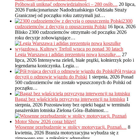
Próbowali uniknąć odpowiedzialności – 280 osób…
20 lipca,
2026
Funkcjonariusze Nadodrzańskiego Oddziału Straży
Granicznej od początku roku zatrzymali już…
2300
cudzoziemców z decyzją o opuszczeniu Polski
16 lipca, 2026
Blisko 2300 cudzoziemców otrzymało od początku 2026
roku decyzje zobowiązujące…
Legia Warszawa i adidas prezentują nową koszulkę…
27
lipca, 2026
Intensywna zieleń, białe prążki, kołnierzyk polo i
legendarna koniczynka. Legia…
Pół tysiąca
decyzji o odmowie wjazdu do Polski
1 sierpnia, 2026
Ponad
500 cudzoziemców nie zostało wpuszczonych do Polski od
początku…
Bagaż bez właściciela przyczyną interwencji na lotnisku
1
sierpnia, 2026
Pozostawiony bez opieki bagaż w terminalu
pasażerskim lotniska Zielona Góra–Babimost…
Wiosenne przebudzenie w stolicy motoryzacji. Poznań…
8
kwietnia, 2026
Branża motoryzacyjna wybudza się z
zimowego snu, a miłośnicy adrenaliny…