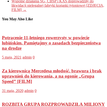
Wspólne działania SG, CBŚP i KAS doprowadziły do
likwidacji nielegalnej fabryki krajanki tytoniowej [ZDJĘCIA,
FILM]
→
You May Also Like
Potrącenie 11-letniego rowerzysty w powiecie
lubińskim. Pamiętajmy o zasadach bezpieczeństwa
na drodze
5 maja, 2021
admin
0
Za kierownicą Mercedesa młodość, brawura i brak
uprawnień do kierowania, a na ogonie „Grupa
Speed” [FILM]
31 maja, 2020
admin
0
ROZBITA GRUPA ROZPROWADZIŁA MILIONY