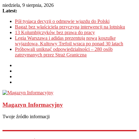
niedziela, 9 sierpnia, 2026
Latest:
Pół tysiąca decyzji o odmowie wjazdu do Polski
Bagaż bez właściciela przyczyną interwencji na lotnisku
13 Kolumbijczyków bez prawa do pracy
Legia Warszawa i adidas prezentują nową koszulkę
wyjazdową. Kultowy Trefoil wraca po ponad 30 latach
Próbowali uniknąć odpowiedzialności – 280 osób
zatrzymanych przez Straż Graniczną
Magazyn Informacyjny
Twoje źródło informacji