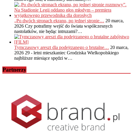
„Po dwóch stronach ekranu, po jednej stronie…
20 marca,
2026
Czy potrafimy wejść do świata współczesnych
nastolatków, nie będąc intruzami?…
Tymczasowy areszt dla podejrzanego o brutalne…
20 marca,
2026
29 - letni mieszkaniec Grodziska Wielkopolskiego
najbliższe miesiące spędzi w…
Partnerzy